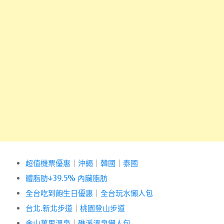
超值機票優惠
｜
沖繩
｜
韓國
｜
泰國
體脂肪↓39.5% 內臟脂肪
全台吃到飽生日優惠
｜
全台玩水懶人包
台北.新北步道
｜
桃園登山步道
金山萬里溫泉
｜
礁溪溫泉懶人包