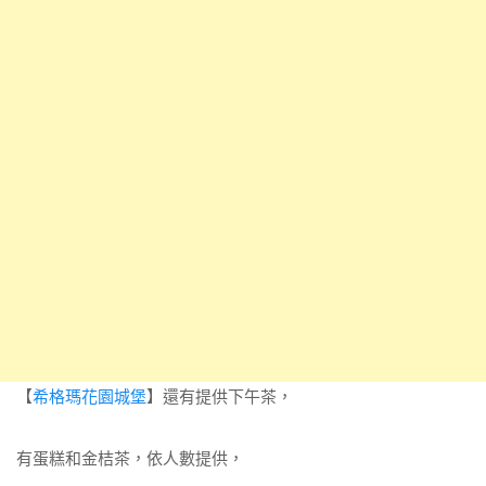
【
希格瑪花園城堡
】還有提供下午茶，
有蛋糕和金桔茶，依人數提供，