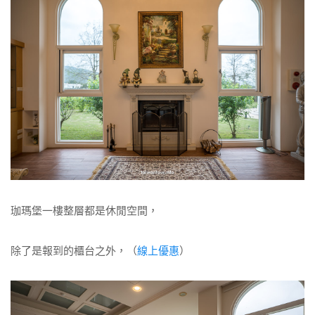
珈瑪堡一樓整層都是休閒空間，
除了是報到的櫃台之外，（
線上優惠
）