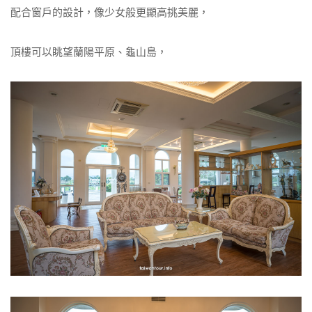
配合窗戶的設計，像少女般更顯高挑美麗，
頂樓可以眺望蘭陽平原、龜山島，