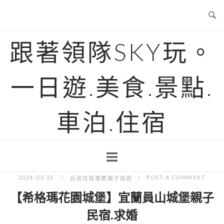
Skip
to
content
跟著領隊SKY玩。
一日遊.美食.景點.
車泊.住宿
2024-03-21
POST A COMMENT
台灣住宿推薦親子旅遊
【希格瑪花園城堡】宜蘭員山城堡親子
民宿.求婚