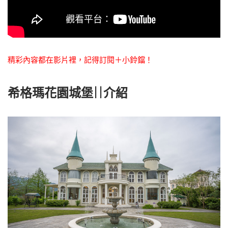
精彩內容都在影片裡，記得訂閱＋小鈴鐺！
希格瑪花園城堡||介紹