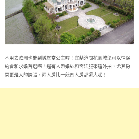
不用去歐洲也能到城堡當公主喔！宜蘭這間花園城堡可以情侶
約會和求婚首選呢！還有人帶婚紗和宮廷服來這外拍，尤其房
間更是大的誇張，兩人房比一般四人房都還大呢！