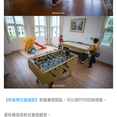
【
希格瑪花園城堡
】有圖書借閱區，可以借DVD回房間看，
還有撞球桌和兒童遊戲室，