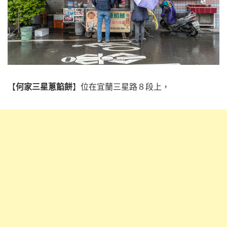
【
何家三星蔥餡餅
】位在宜蘭三星路８段上，