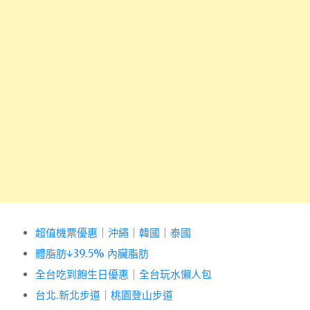
超值機票優惠
｜
沖繩
｜
韓國
｜
泰國
體脂肪↓39.5% 內臟脂肪
全台吃到飽生日優惠
｜
全台玩水懶人包
台北.新北步道
｜
桃園登山步道