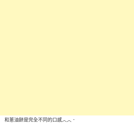
和蔥油餅是完全不同的口感︿︿．