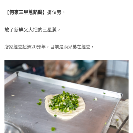
【
何家三星蔥餡餅
】攤位旁，
放了新鮮又大把的三星蔥，
店家經營超過20幾年，目前是兩兄弟在經營，