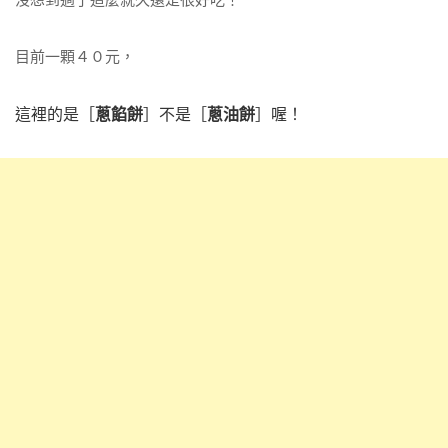
目前一顆４０元，
這裡的是［
蔥餡餅
］不是［
蔥油餅
］喔！