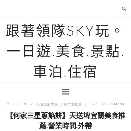
Skip
to
content
跟著領隊SKY玩。
一日遊.美食.景點.
車泊.住宿
2022-03-01
POST A COMMENT
宜蘭私房美食
,
東部美食推薦
【何家三星蔥餡餅】天送埤宜蘭美食推
薦.營業時間.外帶