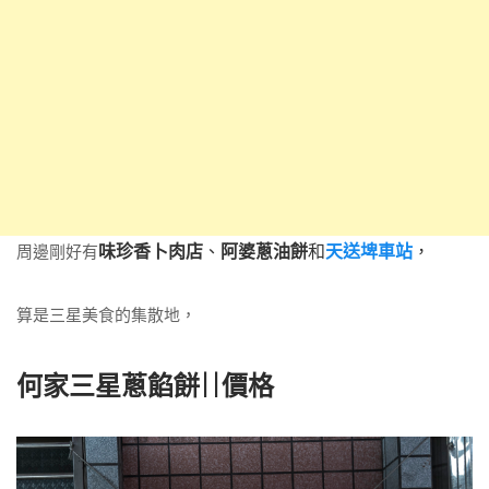
味珍香卜肉店
、
阿婆蔥油餅
和
天送埤車站
，
周邊剛好有
算是三星美食的集散地，
何家三星蔥餡餅||價格