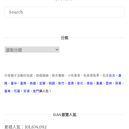
分類
分
類
分享親子活動好去處、旅遊路線、雨天備案、小吃美食、私房景點等，包含
台北
、
基
隆
、
臺中
、
臺南
、
高雄
、
宜蘭
、
桃園
、
新竹
、
苗栗
、
彰化
、
南投
、
嘉義
、
雲林
、
屏東
、
臺東
、
花蓮
、
澎湖
、
金門
懶人包！
GA4瀏覽人氣
累積人氣：101,674,092