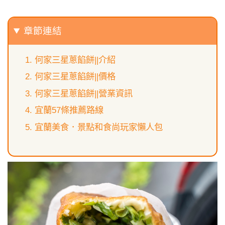
章節連結
何家三星蔥餡餅||介紹
何家三星蔥餡餅||價格
何家三星蔥餡餅||營業資訊
宜蘭57條推薦路線
宜蘭美食．景點和食尚玩家懶人包