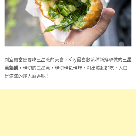
到宜蘭當然要吃三星蔥的美食，Sky最喜歡這種新鮮現做的
三星
蔥餡餅
，現切的三星蔥，現切現包現炸，剛出爐超好吃，入口
是滿滿的迷人蔥香呢！