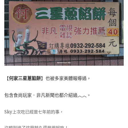
【
何家三星蔥餡餅
】也被多家美體報導過，
包含食尚玩家．非凡新聞也都介紹過︿︿，
Sky上次吃已經是七年前的事，
沒想到過了這麼就久還是很好吃！