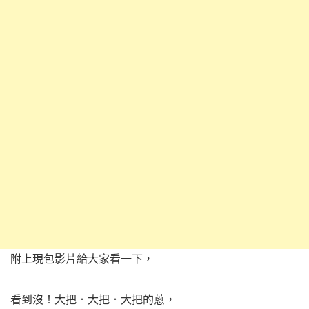
附上現包影片給大家看一下，
看到沒！大把．大把．大把的蔥，