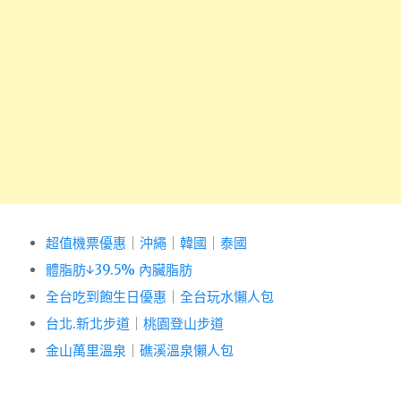
超值機票優惠
｜
沖繩
｜
韓國
｜
泰國
體脂肪↓39.5% 內臟脂肪
全台吃到飽生日優惠
｜
全台玩水懶人包
台北.新北步道
｜
桃園登山步道
金山萬里溫泉
｜
礁溪溫泉懶人包