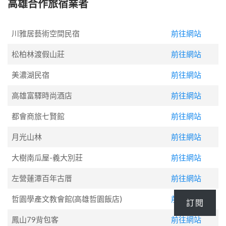
高雄合作旅宿業者
川雅居藝術空間民宿
前往網站
松柏林渡假山莊
前往網站
美濃湖民宿
前往網站
高雄富驛時尚酒店
前往網站
都會商旅七賢館
前往網站
月光山林
前往網站
大樹南瓜屋-義大別莊
前往網站
左營蓮潭百年古厝
前往網站
哲園學產文教會館(高雄哲園飯店)
前往網站
訂閱
鳳山79背包客
前往網站