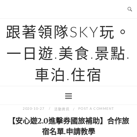
Skip
to
content
跟著領隊SKY玩。
一日遊.美食.景點.
車泊.住宿
2020-10-27
POST A COMMENT
活動資訊
【安心遊2.0進擊券國旅補助】合作旅
宿名單.申請教學