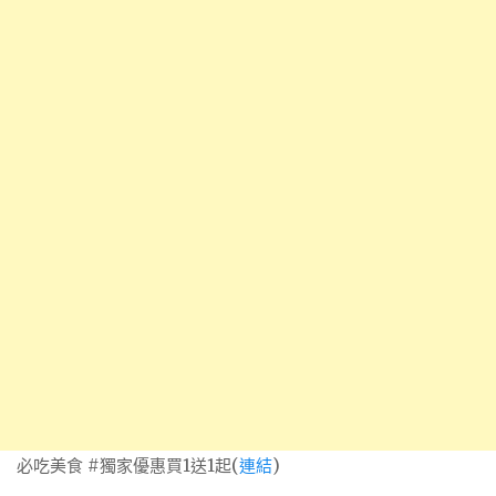
必吃美食 #獨家優惠買1送1起(
連結
)