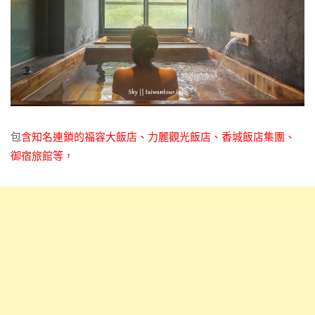
包
含知名連鎖的福容大飯店、力麗觀光飯店、香城飯店集團、
御宿旅館等，