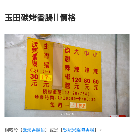
玉田碳烤香腸||價格
相較於【
礁溪香腸伯
】或是【
吳記米腸包香腸
】，