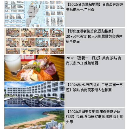
【2026台東景點地圖】台東最夯旅遊
景點推薦一.二日遊
【彰化鹿港老街美食.景點推薦】
20+必吃美食.10大必逛景點與交通住
宿全指南
2026【嘉義一二日遊】美食.景點.食
尚玩家.親子推薦地圖
【2026淡水.石門.金山.三芝.萬里一日
遊】景點.食尚玩家懶人包推薦
【2026澎湖美食地圖.旅遊景點必玩
行程】民宿.食尚玩家推薦.國際海上花
火節