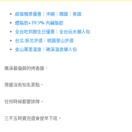
超值機票優惠
｜
沖繩
｜
韓國
｜
泰國
體脂肪↓39.5% 內臟脂肪
全台吃到飽生日優惠
｜
全台玩水懶人包
台北.新北步道
｜
桃園登山步道
金山萬里溫泉
｜
礁溪溫泉懶人包
礁溪最偏僻的烤香腸，
周邊沒有知名景點，
任何時候都要排隊，
三不五時賣完還會提早下班，