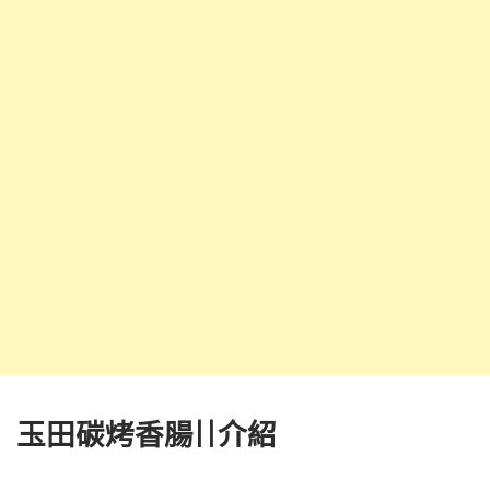
玉田碳烤香腸||介紹