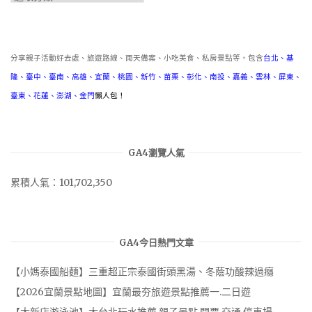
類
分享親子活動好去處、旅遊路線、雨天備案、小吃美食、私房景點等，包含
台北
、
基
隆
、
臺中
、
臺南
、
高雄
、
宜蘭
、
桃園
、
新竹
、
苗栗
、
彰化
、
南投
、
嘉義
、
雲林
、
屏東
、
臺東
、
花蓮
、
澎湖
、
金門
懶人包！
GA4瀏覽人氣
累積人氣：101,702,350
GA4今日熱門文章
【小媽泰國船麵】三重超正宗泰國街頭黑湯、冬蔭功酸辣過癮
【2026宜蘭景點地圖】宜蘭最夯旅遊景點推薦一.二日遊