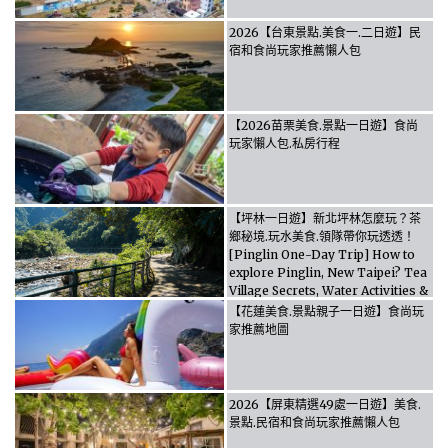
2026【台東景點.美食一.二日遊】民
宿和食尚玩家推薦懶人包
【2026苗栗美食.景點一日遊】食尚
玩家懶人包.私房行程
【坪林一日遊】新北坪林怎麼玩？茶
鄉秘境.玩水美食.領隊帶你玩透透！
[Pinglin One-Day Trip] How to
explore Pinglin, New Taipei? Tea
Village Secrets, Water Activities &
Food, Let the guide take you
【花蓮美食.景點親子一日遊】食尚玩
through it all!
家推薦地圖
2026【屏東精選49處一日遊】美食.
景點.民宿和食尚玩家推薦懶人包