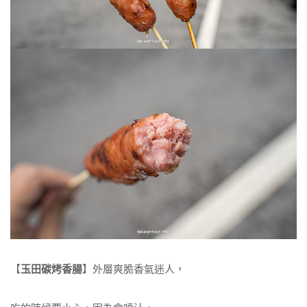
【
玉田碳烤香腸
】外層爽脆香氣迷人，