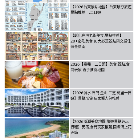
【2026台東景點地圖】台東最夯旅遊
景點推薦一.二日遊
【彰化鹿港老街美食.景點推薦】
20+必吃美食.10大必逛景點與交通住
宿全指南
2026【嘉義一二日遊】美食.景點.食
尚玩家.親子推薦地圖
【2026淡水.石門.金山.三芝.萬里一日
遊】景點.食尚玩家懶人包推薦
【2026澎湖美食地圖.旅遊景點必玩
行程】民宿.食尚玩家推薦.國際海上花
火節