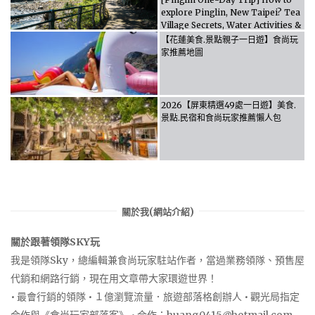
explore Pinglin, New Taipei? Tea
Village Secrets, Water Activities &
Food, Let the guide take you
【花蓮美食.景點親子一日遊】食尚玩
through it all!
家推薦地圖
2026【屏東精選49處一日遊】美食.
景點.民宿和食尚玩家推薦懶人包
關於我(網站介紹)
關於跟著領隊SKY玩
我是領隊Sky，總編輯兼食尚玩家駐站作者，當過業務領隊、預售屋
代銷和網路行銷，現在用文章帶大家環遊世界！
• 最會行銷的領隊 • １億瀏覽流量．旅遊部落格創辦人 • 觀光局指定
合作與《食尚玩家部落客》 • 合作：
huang0415@hotmail.com