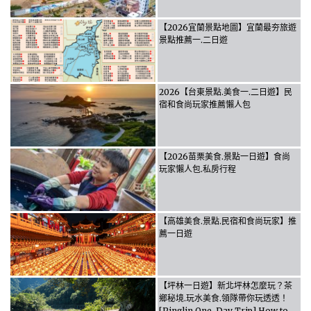
【2026宜蘭景點地圖】宜蘭最夯旅遊
景點推薦一.二日遊
2026【台東景點.美食一.二日遊】民
宿和食尚玩家推薦懶人包
【2026苗栗美食.景點一日遊】食尚
玩家懶人包.私房行程
【高雄美食.景點.民宿和食尚玩家】推
薦一日遊
【坪林一日遊】新北坪林怎麼玩？茶
鄉秘境.玩水美食.領隊帶你玩透透！
[Pinglin One-Day Trip] How to