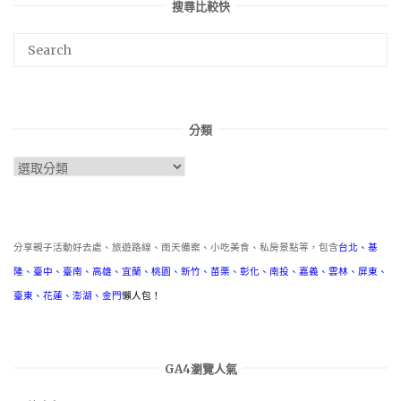
搜尋比較快
分類
分
類
分享親子活動好去處、旅遊路線、雨天備案、小吃美食、私房景點等，包含
台北
、
基
隆
、
臺中
、
臺南
、
高雄
、
宜蘭
、
桃園
、
新竹
、
苗栗
、
彰化
、
南投
、
嘉義
、
雲林
、
屏東
、
臺東
、
花蓮
、
澎湖
、
金門
懶人包！
GA4瀏覽人氣