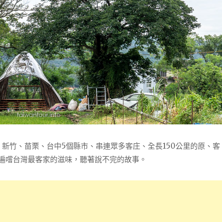
、新竹、苗栗、台中5個縣市、串連眾多客庄、全長150公里的原、客
，遍嚐台灣最客家的滋味，聽著說不完的故事。