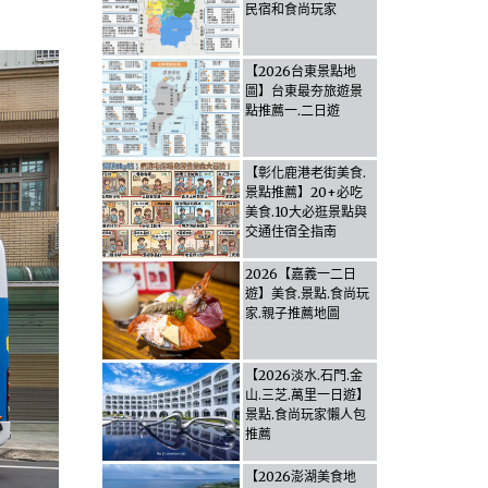
民宿和食尚玩家
【2026台東景點地
圖】台東最夯旅遊景
點推薦一.二日遊
【彰化鹿港老街美食.
景點推薦】20+必吃
美食.10大必逛景點與
交通住宿全指南
2026【嘉義一二日
遊】美食.景點.食尚玩
家.親子推薦地圖
【2026淡水.石門.金
山.三芝.萬里一日遊】
景點.食尚玩家懶人包
推薦
【2026澎湖美食地