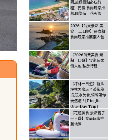
圖.旅遊景點必玩行
程】民宿.食尚玩家推
薦.國際海上花火節
2026【台東景點.美
食一.二日遊】民宿和
食尚玩家推薦懶人包
【2026苗栗美食.景
點一日遊】食尚玩家
懶人包.私房行程
【坪林一日遊】新北
坪林怎麼玩？茶鄉秘
境.玩水美食.領隊帶你
玩透透！[Pinglin
One-Day Trip]
How to explore
【花蓮美食.景點親子
Pinglin, New
一日遊】食尚玩家推
Taipei? Tea Village
薦地圖
Secrets, Water
Activities & Food,