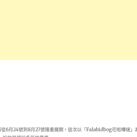
6月24號到8月27號隆重展開，這次以「Falabidbog花啦嗶啵