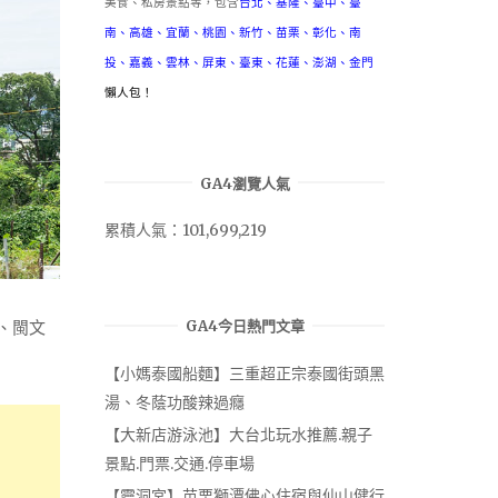
美食、私房景點等，包含
台北
、
基隆
、
臺中
、
臺
南
、
高雄
、
宜蘭
、
桃園
、
新竹
、
苗栗
、
彰化
、
南
投
、
嘉義
、
雲林
、
屏東
、
臺東
、
花蓮
、
澎湖
、
金門
懶人包！
GA4瀏覽人氣
累積人氣：101,699,219
、閩文
GA4今日熱門文章
【小媽泰國船麵】三重超正宗泰國街頭黑
湯、冬蔭功酸辣過癮
【大新店游泳池】大台北玩水推薦.親子
景點.門票.交通.停車場
【靈洞宮】苗栗獅潭佛心住宿與仙山健行