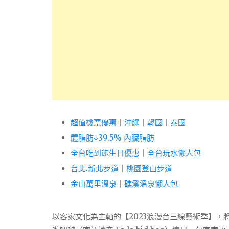
超值機票優惠
｜
沖繩
｜
韓國
｜
泰國
體脂肪↓39.5% 內臟脂肪
全台吃到飽生日優惠
｜
全台玩水懶人包
台北.新北步道
｜
桃園登山步道
金山萬里溫泉
｜
礁溪溫泉懶人包
以客家文化為主軸的【2023浪漫台三線藝術季】，將從