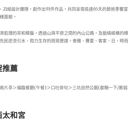
、21組設計團隊，創作出91件作品，共同呈現長達65天的藝術季饗
樣面貌。
濟肌理的茶和樟腦，透過山與平原之間的內山公路，及脈絡縱橫的
先民逆流引水、戮力生存的斑斑歷證。泰雅、賽夏、客家、日，時
程推薦
片亭＞福臨餐廳(午餐)＞口吐俳句＞三坑自然公園(歇睏一下/脆弱
西太和宮