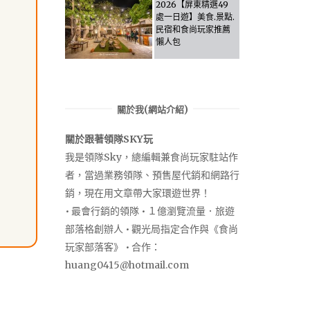
Let the guide take
2026【屏東精選49
you through it all!
處一日遊】美食.景點.
民宿和食尚玩家推薦
懶人包
關於我(網站介紹)
關於跟著領隊SKY玩
我是領隊Sky，總編輯兼食尚玩家駐站作
者，當過業務領隊、預售屋代銷和網路行
銷，現在用文章帶大家環遊世界！
• 最會行銷的領隊 • １億瀏覽流量．旅遊
部落格創辦人 • 觀光局指定合作與《食尚
玩家部落客》 • 合作：
huang0415@hotmail.com