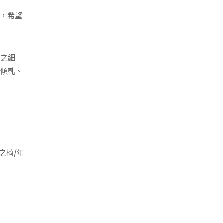
宴，希望
樟之細
而傾軋、
之椅/年