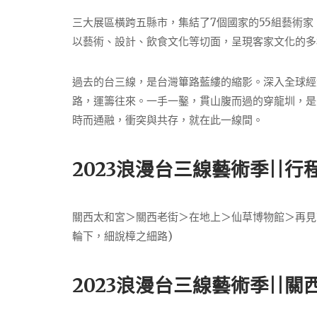
三大展區橫跨五縣市，集結了7個國家的55組藝術家
以藝術、設計、飲食文化等切面，呈現客家文化的多
過去的台三線，是台灣篳路藍縷的縮影。深入全球經
路，運籌往來。一手一鑿，貫山腹而過的穿龍圳，是
時而通融，衝突與共存，就在此一線間。
2023浪漫台三線藝術季||行
關西太和宮＞關西老街＞在地上＞仙草博物館＞再見南
輪下，細說樟之細路)
2023浪漫台三線藝術季||關