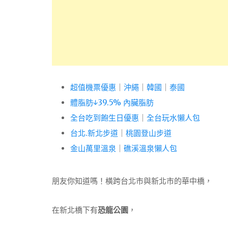
超值機票優惠
｜
沖繩
｜
韓國
｜
泰國
體脂肪↓39.5% 內臟脂肪
全台吃到飽生日優惠
｜
全台玩水懶人包
台北.新北步道
｜
桃園登山步道
金山萬里溫泉
｜
礁溪溫泉懶人包
朋友你知道嗎！橫跨台北市與新北市的華中橋，
在新北橋下有
恐龍公園
，