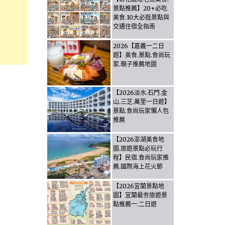
景點推薦】20+必吃
美食.10大必逛景點與
交通住宿全指南
2026【嘉義一二日
遊】美食.景點.食尚玩
家.親子推薦地圖
【2026淡水.石門.金
山.三芝.萬里一日遊】
景點.食尚玩家懶人包
推薦
【2026澎湖美食地
圖.旅遊景點必玩行
程】民宿.食尚玩家推
薦.國際海上花火節
【2026宜蘭景點地
圖】宜蘭最夯旅遊景
點推薦一.二日遊