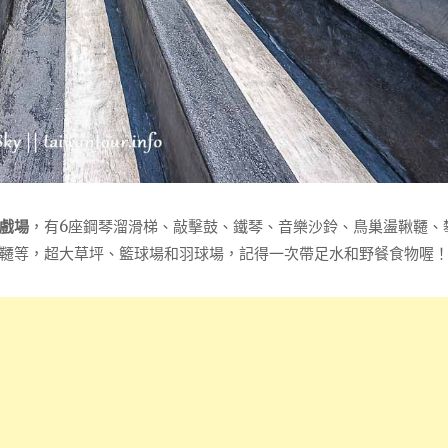
戲場
，有6座鋼琴溜滑梯、敲擊鼓、鐵琴、音樂沙鈴、鳥巢盪鞦韆、
韆等，超大草坪、籃球場和羽球場，記得一次帶足水和野餐食物喔