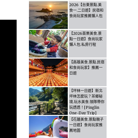
2026【台東景點.美
食一.二日遊】民宿和
食尚玩家推薦懶人包
【2026苗栗美食.景
點一日遊】食尚玩家
懶人包.私房行程
【高雄美食.景點.民宿
和食尚玩家】推薦一
日遊
【坪林一日遊】新北
坪林怎麼玩？茶鄉秘
境.玩水美食.領隊帶你
玩透透！[Pinglin
One-Day Trip]
How to explore
【花蓮美食.景點親子
Pinglin, New
一日遊】食尚玩家推
Taipei? Tea Village
薦地圖
Secrets, Water