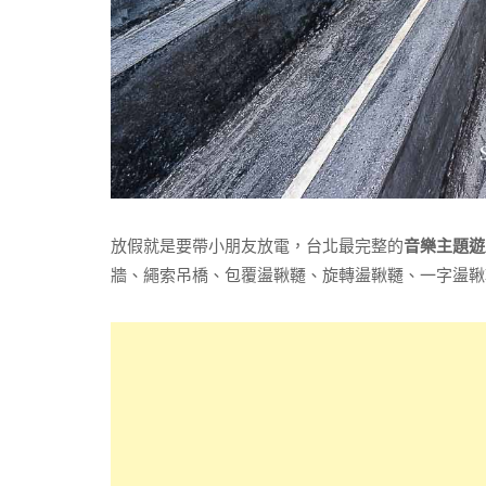
放假就是要帶小朋友放電，台北最完整的
音樂主題遊
牆、繩索吊橋、包覆盪鞦韆、旋轉盪鞦韆、一字盪鞦