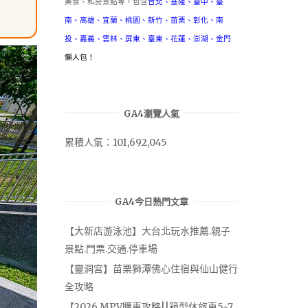
美食、私房景點等，包含
台北
、
基隆
、
臺中
、
臺
南
、
高雄
、
宜蘭
、
桃園
、
新竹
、
苗栗
、
彰化
、
南
投
、
嘉義
、
雲林
、
屏東
、
臺東
、
花蓮
、
澎湖
、
金門
懶人包！
GA4瀏覽人氣
累積人氣：101,692,045
GA4今日熱門文章
【大新店游泳池】大台北玩水推薦.親子
景點.門票.交通.停車場
【靈洞宮】苗栗獅潭佛心住宿與仙山健行
全攻略
【2026 MPV購車攻略||箱型休旅車5~7