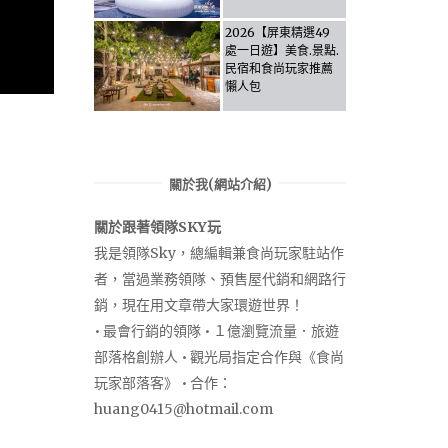
Activities & Food,
Let the guide take
2026【屏東精選49
you through it all!
處一日遊】美食.景點.
民宿和食尚玩家推薦
懶人包
關於我(網站介紹)
關於跟著領隊SKY玩
我是領隊Sky，總編輯兼食尚玩家駐站作
者，當過業務領隊、預售屋代銷和網路行
銷，現在用文章帶大家環遊世界！
• 最會行銷的領隊 • １億瀏覽流量．旅遊
部落格創辦人 • 觀光局指定合作與《食尚
玩家部落客》 • 合作：
huang0415@hotmail.com