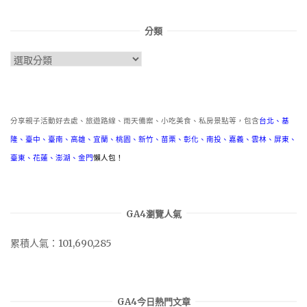
分類
分
類
分享親子活動好去處、旅遊路線、雨天備案、小吃美食、私房景點等，包含
台北
、
基
隆
、
臺中
、
臺南
、
高雄
、
宜蘭
、
桃園
、
新竹
、
苗栗
、
彰化
、
南投
、
嘉義
、
雲林
、
屏東
、
臺東
、
花蓮
、
澎湖
、
金門
懶人包！
GA4瀏覽人氣
累積人氣：101,690,285
GA4今日熱門文章