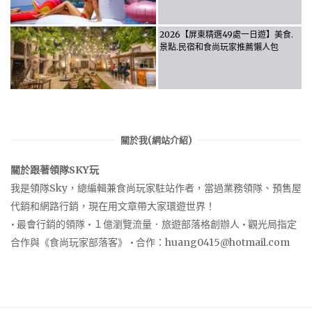
2026【屏東精選49處一日遊】美食.
景點.民宿和食尚玩家推薦懶人包
關於我(網站介紹)
關於跟著領隊SKY玩
我是領隊Sky，總編輯兼食尚玩家駐站作者，當過業務領隊、預售屋
代銷和網路行銷，現在用文章帶大家環遊世界！
• 最會行銷的領隊 • １億瀏覽流量．旅遊部落格創辦人 • 觀光局指定
合作與《食尚玩家部落客》 • 合作：
huang0415@hotmail.com