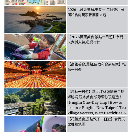
2026【台東景點.美食一.二日遊】民
宿和食尚玩家推薦懶人包
【2026苗栗美食.景點一日遊】食尚
玩家懶人包.私房行程
【高雄美食.景點.民宿和食尚玩家】推
薦一日遊
【坪林一日遊】新北坪林怎麼玩？茶
鄉秘境.玩水美食.領隊帶你玩透透！
[Pinglin One-Day Trip] How to
explore Pinglin, New Taipei? Tea
Village Secrets, Water Activities &
Food, Let the guide take you
【花蓮美食.景點親子一日遊】食尚玩
through it all!
家推薦地圖