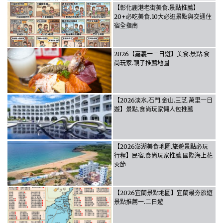
【彰化鹿港老街美食.景點推薦】
20+必吃美食.10大必逛景點與交通住
宿全指南
2026【嘉義一二日遊】美食.景點.食
尚玩家.親子推薦地圖
【2026淡水.石門.金山.三芝.萬里一日
遊】景點.食尚玩家懶人包推薦
【2026澎湖美食地圖.旅遊景點必玩
行程】民宿.食尚玩家推薦.國際海上花
火節
【2026宜蘭景點地圖】宜蘭最夯旅遊
景點推薦一.二日遊