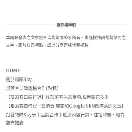
著作權申明
本網站發表之文章照片皆為領隊Sky 所有，未經授權請勿將站內之
文字、圖片任意轉貼，請以分享連結代替複製．
HOME
關於領隊Sky
部落客口碑邀稿合作(點我)
【部落客口碑行銷】找部落客注意事項.費用要花多少
【部落客如何寫一篇消費.店家和Google SEO都滿意的文章】
跟著領隊Sky玩｜品牌合作｜旅遊內容行銷・住宿體驗・地方
觀光推廣