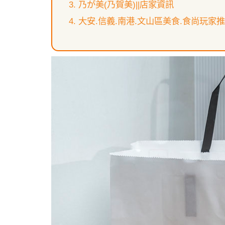
乃が美(乃賀美)||店家資訊
大安.信義.南港.文山區美食.食尚玩家