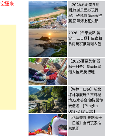
本空運來
【2026澎湖美食地
圖.旅遊景點必玩行
程】民宿.食尚玩家推
薦.國際海上花火節
2026【台東景點.美
食一.二日遊】民宿和
食尚玩家推薦懶人包
【2026苗栗美食.景
點一日遊】食尚玩家
懶人包.私房行程
【坪林一日遊】新北
坪林怎麼玩？茶鄉秘
境.玩水美食.領隊帶你
玩透透！[Pinglin
One-Day Trip]
How to explore
【花蓮美食.景點親子
Pinglin, New
一日遊】食尚玩家推
Taipei? Tea Village
薦地圖
Secrets, Water