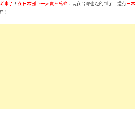
老來了
！
在日本創下一天賣９萬條
，現在台灣也吃的到了，還有
日
量喔！