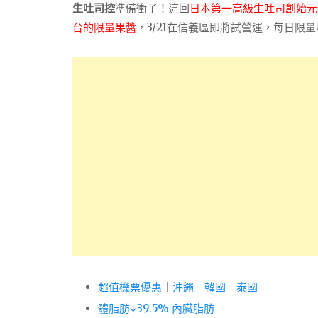
生吐司控
準備衝了！這回
日本第一高級生吐司創始元
台的限量果醬
，3/21在信義區即將試營運，每日限
超值機票優惠
｜
沖繩
｜
韓國
｜
泰國
體脂肪↓39.5% 內臟脂肪