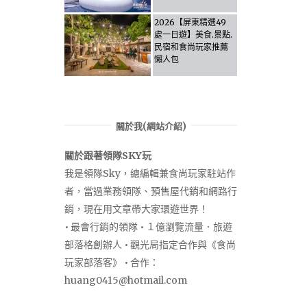
Activities & Food,
Let the guide take
2026【屏東精選49
you through it all!
處一日遊】美食.景點.
民宿和食尚玩家推薦
懶人包
關於我(網站介紹)
關於跟著領隊SKY玩
我是領隊Sky，總編輯兼食尚玩家駐站作
者，當過業務領隊、預售屋代銷和網路行
銷，現在用文章帶大家環遊世界！
• 最會行銷的領隊 • １億瀏覽流量．旅遊
部落格創辦人 • 觀光局指定合作與《食尚
玩家部落客》 • 合作：
huang0415@hotmail.com