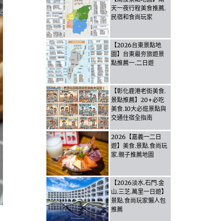
天一夜行程美食推薦.
民宿和食尚玩家
【2026台東景點地
圖】台東最夯旅遊景
點推薦一.二日遊
【彰化鹿港老街美食.
景點推薦】20+必吃
美食.10大必逛景點與
交通住宿全指南
2026【嘉義一二日
遊】美食.景點.食尚玩
家.親子推薦地圖
【2026淡水.石門.金
山.三芝.萬里一日遊】
景點.食尚玩家懶人包
推薦