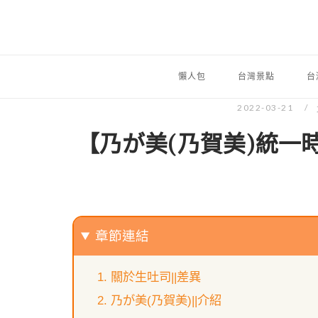
懶人包
台灣景點
台
2022-03-21
【乃が美(乃賀美)統一
章節連結
關於生吐司||差異
乃が美(乃賀美)||介紹