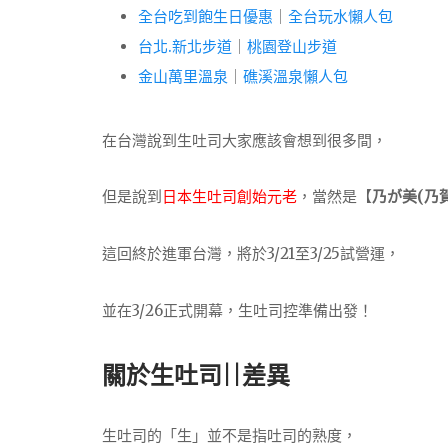
全台吃到飽生日優惠
｜
全台玩水懶人包
台北.新北步道
｜
桃園登山步道
金山萬里溫泉
｜
礁溪溫泉懶人包
在台灣說到生吐司大家應該會想到很多間，
但是說到
日本生吐司創始元老
，當然是【
乃が美(乃
這回終於進軍台灣，將於3/21至3/25試營運，
並在3/26正式開幕，生吐司控準備出發！
關於生吐司||差異
生吐司的「生」並不是指吐司的熟度，