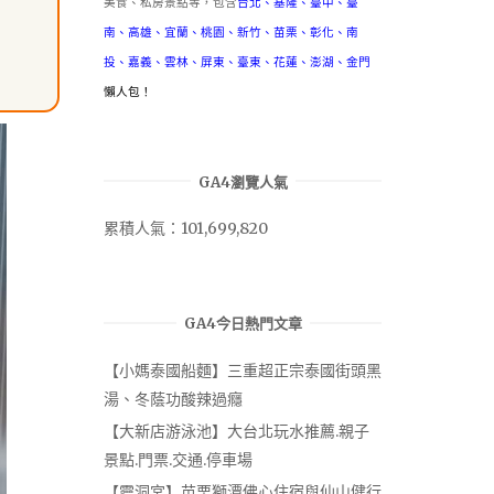
美食、私房景點等，包含
台北
、
基隆
、
臺中
、
臺
南
、
高雄
、
宜蘭
、
桃園
、
新竹
、
苗栗
、
彰化
、
南
投
、
嘉義
、
雲林
、
屏東
、
臺東
、
花蓮
、
澎湖
、
金門
懶人包！
GA4瀏覽人氣
累積人氣：101,699,820
GA4今日熱門文章
【小媽泰國船麵】三重超正宗泰國街頭黑
湯、冬蔭功酸辣過癮
【大新店游泳池】大台北玩水推薦.親子
景點.門票.交通.停車場
【靈洞宮】苗栗獅潭佛心住宿與仙山健行