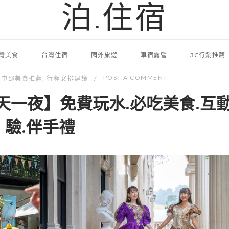
泊.住宿
灣美食
台灣住宿
國外旅遊
車宿露營
3C行銷推薦
POST A COMMENT
,
中部美食推薦
,
行程安排建議
天一夜】免費玩水.必吃美食.互
驗.伴手禮