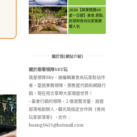
Activities & Food,
Let the guide take
2026【屏東精選49
you through it all!
處一日遊】美食.景點.
民宿和食尚玩家推薦
懶人包
關於我(網站介紹)
關於跟著領隊SKY玩
我是領隊Sky，總編輯兼食尚玩家駐站作
者，當過業務領隊、預售屋代銷和網路行
銷，現在用文章帶大家環遊世界！
• 最會行銷的領隊 • １億瀏覽流量．旅遊
部落格創辦人 • 觀光局指定合作與《食尚
玩家部落客》 • 合作：
huang0415@hotmail.com