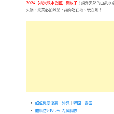
2024【桃米親水公園】開放了
！純淨天然的山泉水
火鍋、網美必拍城堡，讓你吃在地、玩在地！
超值機票優惠
｜
沖繩
｜
韓國
｜
泰國
體脂肪↓39.5% 內臟脂肪