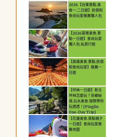
2026【台東景點.美
食一.二日遊】民宿和
食尚玩家推薦懶人包
【2026苗栗美食.景
點一日遊】食尚玩家
懶人包.私房行程
【高雄美食.景點.民宿
和食尚玩家】推薦一
日遊
【坪林一日遊】新北
坪林怎麼玩？茶鄉秘
境.玩水美食.領隊帶你
玩透透！[Pinglin
One-Day Trip]
How to explore
【花蓮美食.景點親子
Pinglin, New
一日遊】食尚玩家推
Taipei? Tea Village
薦地圖
Secrets, Water