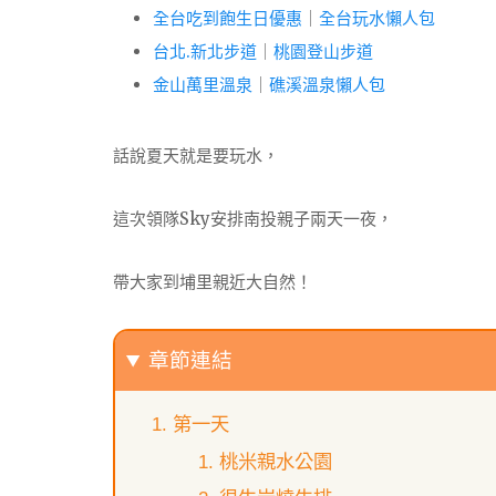
全台吃到飽生日優惠
｜
全台玩水懶人包
台北.新北步道
｜
桃園登山步道
金山萬里溫泉
｜
礁溪溫泉懶人包
話說夏天就是要玩水，
這次領隊Sky安排南投親子兩天一夜，
帶大家到埔里親近大自然！
章節連結
第一天
桃米親水公園