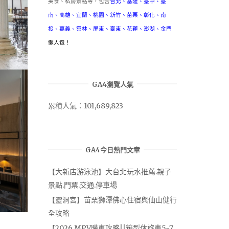
美食、私房景點等，包含
台北
、
基隆
、
臺中
、
臺
南
、
高雄
、
宜蘭
、
桃園
、
新竹
、
苗栗
、
彰化
、
南
投
、
嘉義
、
雲林
、
屏東
、
臺東
、
花蓮
、
澎湖
、
金門
懶人包！
GA4瀏覽人氣
累積人氣：101,689,823
GA4今日熱門文章
【大新店游泳池】大台北玩水推薦.親子
景點.門票.交通.停車場
【靈洞宮】苗栗獅潭佛心住宿與仙山健行
全攻略
【2026 MPV購車攻略||箱型休旅車5~7