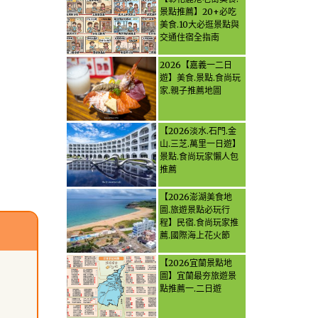
景點推薦】20+必吃
美食.10大必逛景點與
交通住宿全指南
2026【嘉義一二日
遊】美食.景點.食尚玩
家.親子推薦地圖
【2026淡水.石門.金
山.三芝.萬里一日遊】
景點.食尚玩家懶人包
推薦
【2026澎湖美食地
圖.旅遊景點必玩行
程】民宿.食尚玩家推
薦.國際海上花火節
【2026宜蘭景點地
圖】宜蘭最夯旅遊景
點推薦一.二日遊