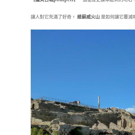
讓人對它充滿了好奇，
維蘇威火山
是如何讓它覆滅