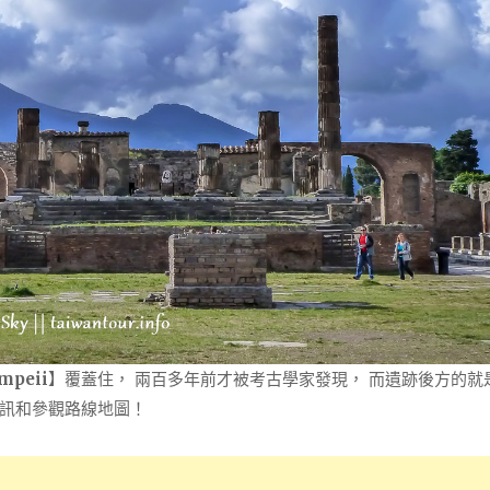
peii
】覆蓋住， 兩百多年前才被考古學家發現， 而遺跡後方的就
訊和參觀路線地圖！