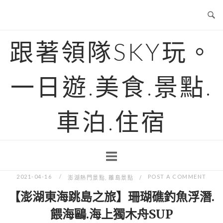
Skip
to
content
跟著領隊SKY玩。
一日遊.美食.景點.
車泊.住宿
2021-04-16
POST A COMMENT
澎湖熱門景點
,
離島景點
【澎湖東海跳島之旅】珊瑚礁釣魚浮潛.
餵海鷗.海上獨木舟SUP