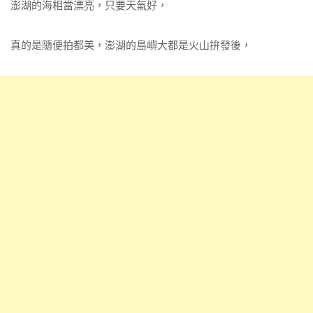
澎湖的海相當漂亮，只要天氣好，
真的是隨便拍都美，澎湖的島嶼大都是火山拚發後，