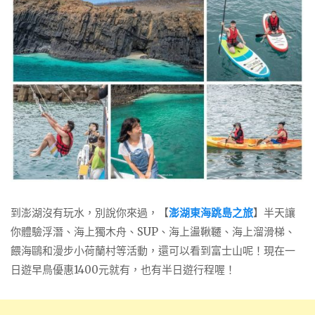
到澎湖沒有玩水，別說你來過，【
澎湖東海跳島之旅
】半天讓
你體驗浮潛、海上獨木舟、SUP、海上盪鞦韆、海上溜滑梯、
餵海鷗和漫步小荷蘭村等活動，還可以看到富士山呢！現在一
日遊早鳥優惠1400元就有，也有半日遊行程喔！