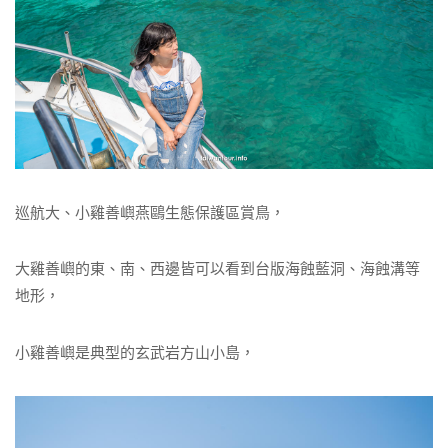
巡航大、小雞善嶼燕鷗生態保護區賞鳥，
大雞善嶼的東、南、西邊皆可以看到台版海蝕藍洞、海蝕溝等
地形，
小雞善嶼是典型的玄武岩方山小島，