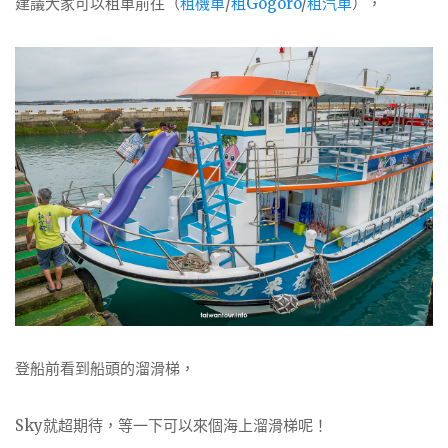
建議大家可以租車前往（
租機車
/
租
Gogoro
/
租汽車
），
登船前看到船頭的溜滑梯，
Sky就超期待，等一下可以來個海上溜滑梯呢！