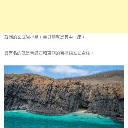
凝固的玄武岩小島，員貝嶼就是其中一座，
最有名的就是青蛙石和東側的百摺裙玄武岩柱，