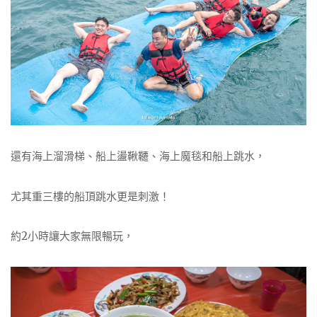
還有海上溜滑梯、船上盪鞦韆、海上魔毯和船上跳水，
尤其重三樓的船頂跳水更是刺激！
約2小時讓大家無限暢玩，