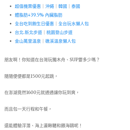
超值機票優惠
｜
沖繩
｜
韓國
｜
泰國
體脂肪↓39.5% 內臟脂肪
全台吃到飽生日優惠
｜
全台玩水懶人包
台北.新北步道
｜
桃園登山步道
金山萬里溫泉
｜
礁溪溫泉懶人包
朋友啊！你知道在台灣玩獨木舟、SUP要多少嗎？
隨隨便便都是1500元起跳，
在澎湖竟然1600元就通通讓你玩到爽，
而且包一天行程和午餐，
還能體驗浮潛、海上盪鞦韆和餵海鷗呢！