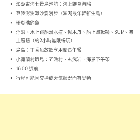
澎湖東海七景島巡航：海上餵食海鷗
登陸澎澎灘沙灘漫步（澎湖最年輕新生島）
珊瑚礁釣魚
浮潛、水上跳船滑水道、獨木舟、船上盪鞦韆、SUP、海
上魔毯（約2小時無限暢玩）
烏島：丁香魚故鄉享用船長午餐
小荷蘭村環島：老漁村、玄武岩、海景下午茶
16:00 返航
行程可能因交通或天氣狀況而有變動