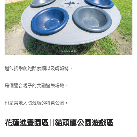
還包括攀爬跑酷索網以及轉轉椅，
是個適合親子的共融遊樂場地，
也是當地人隱藏版的特色公園，
花蓮進豐園區||貓頭鷹公園遊戲區