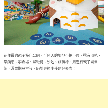
花蓮最強親子特色公園，半露天的場地不怕下雨，還有滑軌、
攀爬網、攀岩場、盪鞦韆、沙池、旋轉椅、周邊有親子圖書
館、漫畫閱覽室等，絕對是遛小孩的好去處！