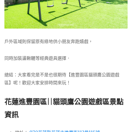
戶外區域則保留原有綠地供小朋友奔跑嬉戲，
同時加裝盪鞦韆等經典遊具選擇．
總結：大家看完是不是也很期待【進豐園區貓頭鷹公園遊戲
區】呢！歡迎大家安排時間來玩！
花蓮進豐園區||貓頭鷹公園遊戲區景點
資訊