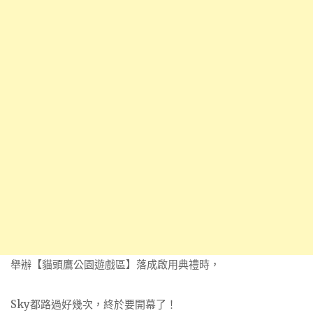
舉辦【貓頭鷹公園遊戲區】落成啟用典禮時，
Sky都路過好幾次，終於要開幕了！