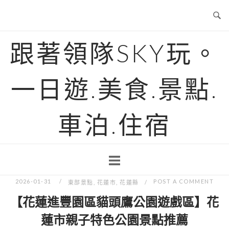
Skip
to
content
跟著領隊SKY玩。
一日遊.美食.景點.
車泊.住宿
2026-01-31
POST A COMMENT
東部景點
,
花蓮市
,
花蓮縣
【花蓮進豐園區貓頭鷹公園遊戲區】花
蓮市親子特色公園景點推薦