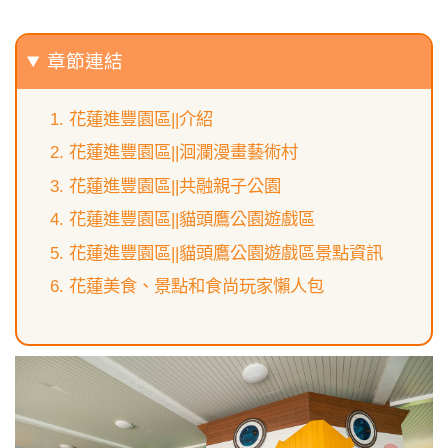
章節連結
花蓮進豐園區||介紹
花蓮進豐園區||洄瀾漫畫藝術村
花蓮進豐園區||共融親子公園
花蓮進豐園區||貓頭鷹公園遊戲區
花蓮進豐園區||貓頭鷹公園遊戲區景點資訊
花蓮美食、景點和食尚玩家懶人包