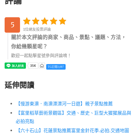
評論
5
1位網友投票評論
關於本文評論的商家、商品、景點、議題、方法，
你給幾顆星呢？
歡迎一起點擊星號參與評論唷！
TG訂閱3,087
延伸閱讀
【慢游東澳．南澳漂漂河一日遊】親子景點推薦
【富里稻草藝術景觀區】交通、歷史、巨型大猩猩展品與
必拍亮點
【六十石山】花蓮景點推薦富里金針花季.必拍.交通地圖