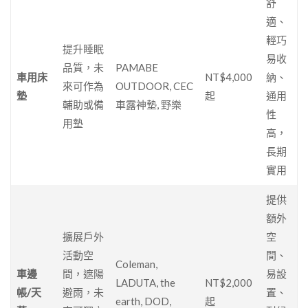
舒
適、
輕巧
提升睡眠
易收
品質，未
PAMABE
車用床
NT$4,000
納、
來可作為
OUTDOOR, CEC
墊
起
通用
輔助或備
車露神墊, 野樂
性
用墊
高，
長期
實用
提供
額外
擴展戶外
空
活動空
間、
Coleman,
車邊
間，遮陽
易設
LADUTA, the
NT$2,000
帳/天
避雨，未
置、
earth, DOD,
起