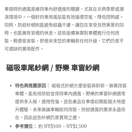
車宿時的通風是維持車內舒適度的關鍵，尤其在炎熱季節或潮
濕環境中。一個好的車用風扇能有效循環空氣，降低悶熱感。
同時，防蚊紗網則能避免蚊蟲干擾，讓您在享受自然美景的同
時，也能擁有安穩的休息。這些設備無需對車體進行任何改
裝，輕便易安裝，即使未來您的車輛有任何升級，它們仍是不
可或缺的實用配件。
磁吸車尾紗網 / 野樂 車窗紗網
特色與推薦原因：
磁吸式紗網方便安裝與拆卸，無需改裝
車體，能有效防蚊並保持車內通風。野樂的車窗紗網通常
提供多入組，通用性強。這些產品在車宿初期能極大地提
升體驗，未來無論車輛如何改裝，防蚊通風的需求永遠存
在，因此這些紗網仍是實用之選。
參考價位：
約 NT$500 ~ NT$1,500