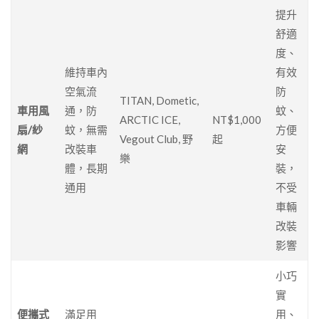
提升
舒適
度、
維持車內
有效
空氣流
防
TITAN, Dometic,
車用風
通，防
蚊、
ARCTIC ICE,
NT$1,000
扇/紗
蚊，無需
方便
Vegout Club, 野
起
網
改裝車
安
樂
體，長期
裝，
通用
不受
車輛
改裝
影響
小巧
實
便攜式
滿足用
用、