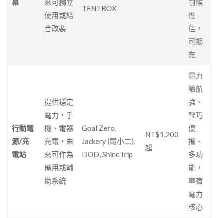
幕
來可獨立
耐候
TENTBOX
使用或結
性
合改裝
佳，
可擴
充
電力
續航
提供穩定
強、
電力，手
輕巧
行動電
機、電器
Goal Zero,
便
NT$1,200
源/充
充電，未
Jackery (電小二),
攜、
起
電站
來可作為
DOD, ShineTrip
多功
備用或輔
能，
助系統
車宿
電力
核心