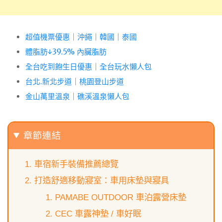
超值機票優惠
｜
沖繩
｜
韓國
｜
泰國
體脂肪↓39.5% 內臟脂肪
全台吃到飽生日優惠
｜
全台玩水懶人包
台北.新北步道
｜
桃園登山步道
金山萬里溫泉
｜
礁溪溫泉懶人包
章節連結
車宿新手裝備推薦總覽
打造舒適移動寢室：車用床墊與寢具
PAMABE OUTDOOR 車泊露營床墊
CEC 車露神墊 / 車好眠