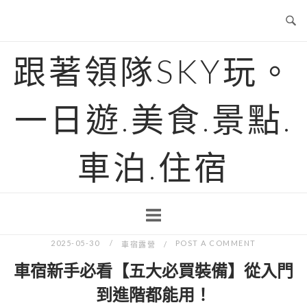
Skip
to
content
跟著領隊SKY玩。
一日遊.美食.景點.
車泊.住宿
2025-05-30
POST A COMMENT
車宿露營
車宿新手必看【五大必買裝備】從入門
到進階都能用！