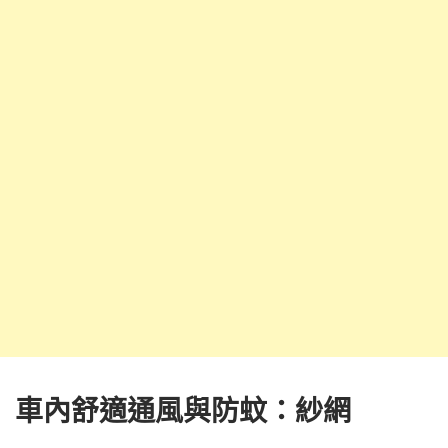
車內舒適通風與防蚊：紗網