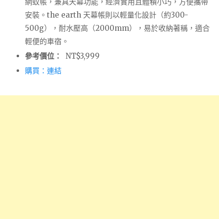
網蚊帳，兼具天幕功能，經濟實用且體積小巧，方便攜帶
安裝。the earth 天幕帳則以輕量化設計（約300-
500g），耐水壓高（2000mm），易於收納著稱，適合
輕便的車宿。
參考價位：
NT$3,999
購買：連結