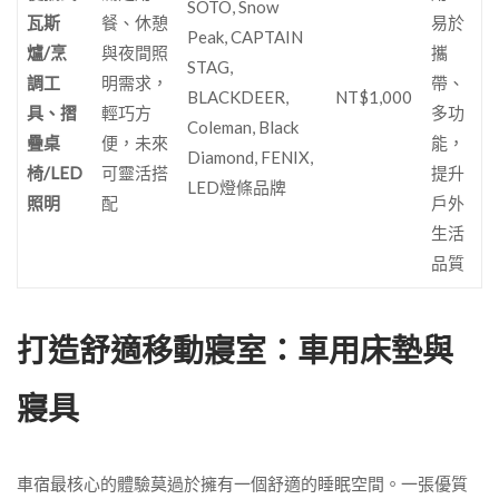
SOTO, Snow
瓦斯
餐、休憩
易於
Peak, CAPTAIN
爐/烹
與夜間照
攜
STAG,
調工
明需求，
帶、
BLACKDEER,
NT$1,000
具、摺
輕巧方
多功
Coleman, Black
疊桌
便，未來
能，
Diamond, FENIX,
椅/LED
可靈活搭
提升
LED燈條品牌
照明
配
戶外
生活
品質
打造舒適移動寢室：車用床墊與
寢具
車宿最核心的體驗莫過於擁有一個舒適的睡眠空間。一張優質