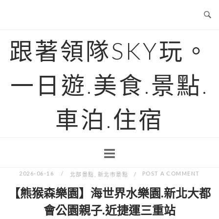
Skip
to
content
跟著領隊SKY玩。
一日遊.美食.景點.
車泊.住宿
2026-06-16
POST A COMMENT
北部景點
,
新北市景點
【熊猴森樂園】海世界水樂園.新北大都
會公園親子.近捷運三重站