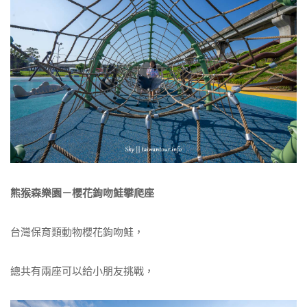
熊猴森樂園－櫻花鉤吻鮭攀爬座
台灣保育類動物櫻花鉤吻鮭，
總共有兩座可以給小朋友挑戰，