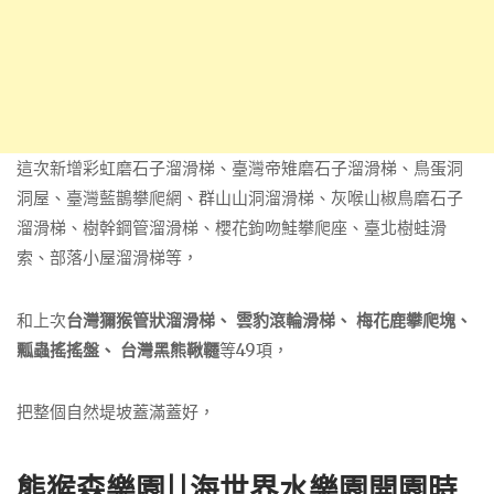
這次新增彩虹磨石子溜滑梯、臺灣帝雉磨石子溜滑梯、鳥蛋洞
洞屋、臺灣藍鵲攀爬網、群山山洞溜滑梯、灰喉山椒鳥磨石子
溜滑梯、樹幹鋼管溜滑梯、櫻花鉤吻鮭攀爬座、臺北樹蛙滑
索、部落小屋溜滑梯等，
和上次
台灣獮猴管狀溜滑梯、 雲豹滾輪滑梯、 梅花鹿攀爬塊、
瓢蟲搖搖盤、 台灣黑熊鞦韆
等49項，
把整個自然堤坡蓋滿蓋好，
熊猴森樂園||海世界水樂園開園時