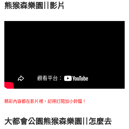
熊猴森樂園||影片
精彩內容都在影片裡，記得訂閱加小鈴鐺！
大都會公園熊猴森樂園||怎麼去