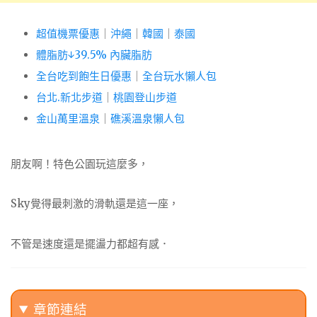
超值機票優惠
｜
沖繩
｜
韓國
｜
泰國
體脂肪↓39.5% 內臟脂肪
全台吃到飽生日優惠
｜
全台玩水懶人包
台北.新北步道
｜
桃園登山步道
金山萬里溫泉
｜
礁溪溫泉懶人包
朋友啊！特色公園玩這麼多，
Sky覺得最刺激的滑軌還是這一座，
不管是速度還是擺盪力都超有感．
章節連結