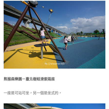
熊猴森樂園－臺北樹蛙滑索兩座
一座是可站可坐，另一個是坐式的，