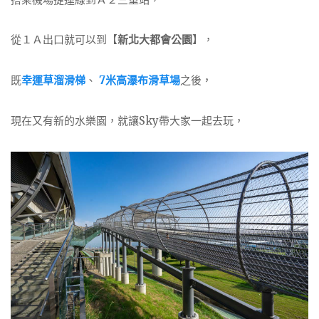
從１Ａ出口就可以到【
新北大都會公園
】，
既
幸運草溜滑梯
、
7米高瀑布滑草場
之後，
現在又有新的水樂園，就讓Sky帶大家一起去玩，