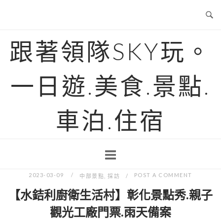
Skip
to
content
跟著領隊SKY玩。
一日遊.美食.景點.
車泊.住宿
2023-03-09
POST A COMMENT
中部景點
,
採訪
【水銡利廚衛生活村】彰化景點秀.親子
觀光工廠門票.雨天備案