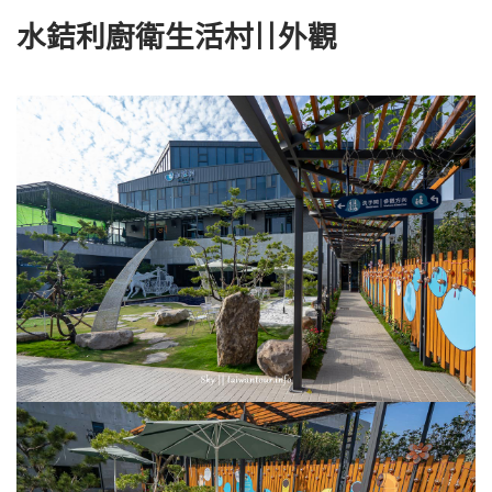
水銡利廚衛生活村||外觀