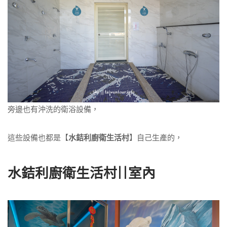
旁邊也有沖洗的衛浴設備，
這些設備也都是【
水銡利廚衛生活村
】自己生產的，
水銡利廚衛生活村||室內