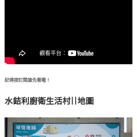
記得按訂閱搶先看喔！
水銡利廚衛生活村||地圖