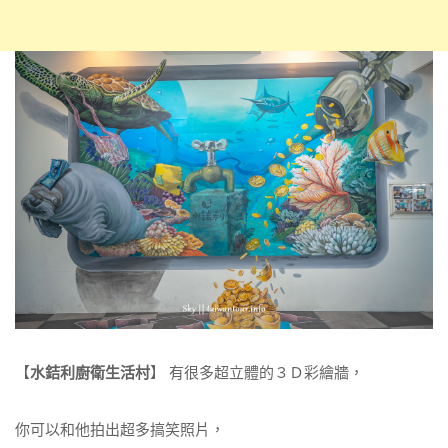
【
水銡利廚衛生活村
】 有很多超立體的３Ｄ彩繪牆，
你可以和他拍出超多搞笑照片，