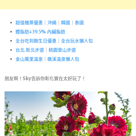
超值機票優惠
｜
沖繩
｜
韓國
｜
泰國
體脂肪↓39.5% 內臟脂肪
全台吃到飽生日優惠
｜
全台玩水懶人包
台北.新北步道
｜
桃園登山步道
金山萬里溫泉
｜
礁溪溫泉懶人包
朋友啊！Sky告訴你彰化實在太好玩了！