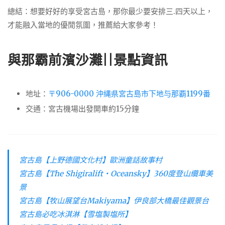
總結：想要好好的享受宮古島，那你最少要安排三.四天以上，
才能融入當地的優閒氛圍，推薦給大家參考！
與那霸前濱沙灘||景點資訊
地址：
〒906-0000 沖縄県宮古島市下地与那覇1199番
交通：宮古機場出發開車約15分鐘
宮古島【上野德國文化村】歐洲童話故事村
宮古島【The Shigiralift・Oceansky】360度登山纜車美
景
宮古島【牧山展望台Makiyama】伊良部大橋最佳觀景台
宮古島必吃冰淇淋【雪塩製塩所】