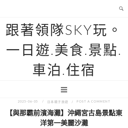
Skip
to
content
跟著領隊SKY玩。
一日遊.美食.景點.
車泊.住宿
2025-06-05
POST A COMMENT
日本親子旅遊
【與那霸前濱海灘】沖繩宮古島景點東
洋第一美麗沙灘