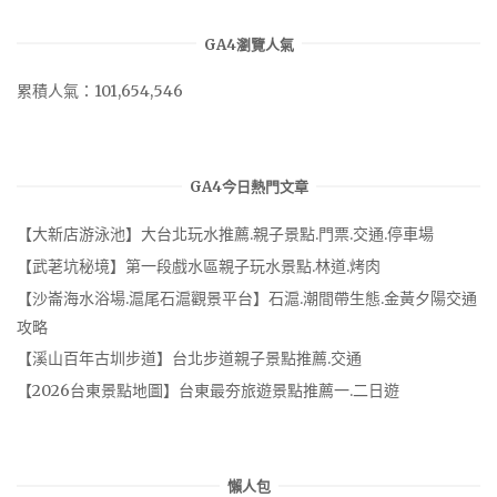
GA4瀏覽人氣
累積人氣：101,654,546
GA4今日熱門文章
【大新店游泳池】大台北玩水推薦.親子景點.門票.交通.停車場
【武荖坑秘境】第一段戲水區親子玩水景點.林道.烤肉
【沙崙海水浴場.滬尾石滬觀景平台】石滬.潮間帶生態.金黃夕陽交通
攻略
【溪山百年古圳步道】台北步道親子景點推薦.交通
【2026台東景點地圖】台東最夯旅遊景點推薦一.二日遊
懶人包