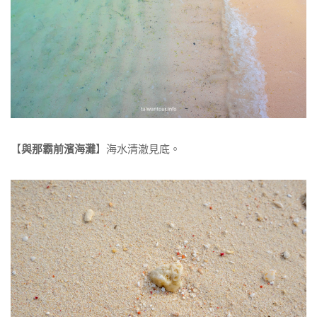
【
與那霸前濱海灘
】海水清澈見底。