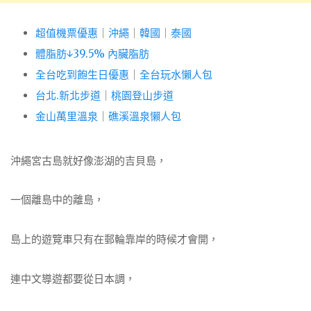
超值機票優惠
｜
沖繩
｜
韓國
｜
泰國
體脂肪↓39.5% 內臟脂肪
全台吃到飽生日優惠
｜
全台玩水懶人包
台北.新北步道
｜
桃園登山步道
金山萬里溫泉
｜
礁溪溫泉懶人包
沖繩宮古島就好像澎湖的吉貝島，
一個離島中的離島，
島上的遊覽車只有在郵輪靠岸的時候才會開，
連中文導遊都要從日本調，