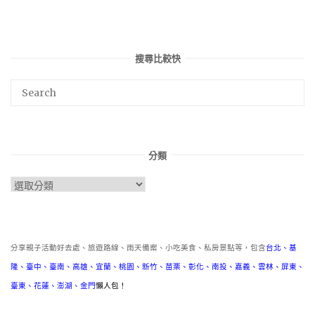
搜尋比較快
分類
分
類
分享親子活動好去處、旅遊路線、雨天備案、小吃美食、私房景點等，包含
台北
、
基
隆
、
臺中
、
臺南
、
高雄
、
宜蘭
、
桃園
、
新竹
、
苗栗
、
彰化
、
南投
、
嘉義
、
雲林
、
屏東
、
臺東
、
花蓮
、
澎湖
、
金門
懶人包！