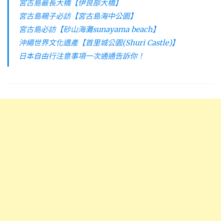
宮古島最長大橋【伊良部大橋】
宮古島親子必訪【宮古島海中公園】
宮古島必訪【砂山海灘sunayama beach】
沖繩世界文化遺產【首里城公園(Shuri Castle)】
日本自由行注意事項一次通通告訴你！