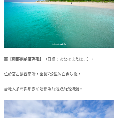
而【
與那霸前濱海灘
】（日語：よなはまえはま），
位於宮古島西南端，全長7公里的白色沙灘，
當地人多將與那霸前濱稱為前濱或前濱海灘。