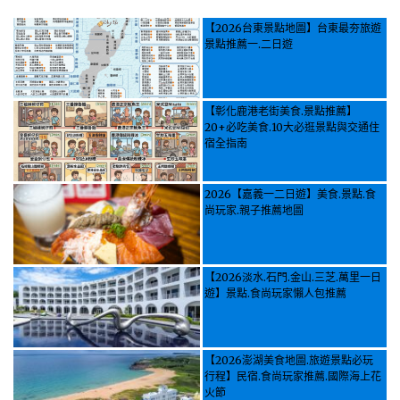
【2026台東景點地圖】台東最夯旅遊
景點推薦一.二日遊
【彰化鹿港老街美食.景點推薦】
20+必吃美食.10大必逛景點與交通住
宿全指南
2026【嘉義一二日遊】美食.景點.食
尚玩家.親子推薦地圖
【2026淡水.石門.金山.三芝.萬里一日
遊】景點.食尚玩家懶人包推薦
【2026澎湖美食地圖.旅遊景點必玩
行程】民宿.食尚玩家推薦.國際海上花
火節