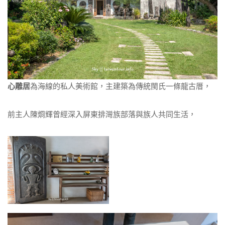
心雕居
為海線的私人美術館，主建築為傳統閩氏一條龍古厝，
前主人陳烱輝曾經深入屏東排灣族部落與族人共同生活，