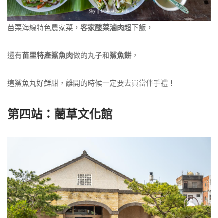
苗栗海線特色農家菜，
客家酸菜滷肉
超下飯，
還有
苗里特產鯊魚肉
做的丸子和
鯊魚餅
，
這鯊魚丸好鮮甜，離開的時候一定要去買當伴手禮！
第四站：藺草文化館