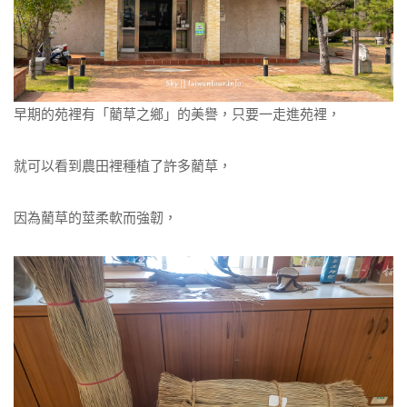
早期的苑裡有「藺草之鄉」的美譽，只要一走進苑裡，
就可以看到農田裡種植了許多藺草，
因為藺草的莖柔軟而強韌，