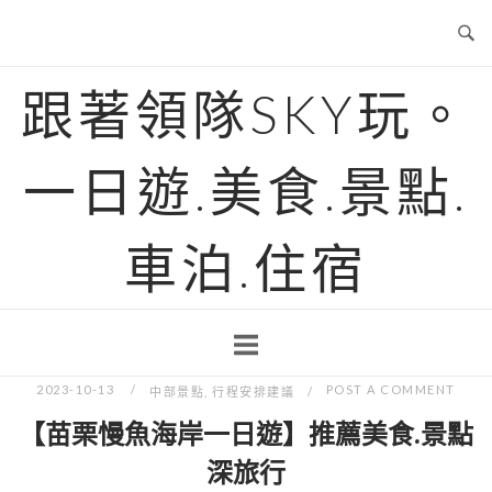
Skip
to
content
跟著領隊SKY玩。
一日遊.美食.景點.
車泊.住宿
2023-10-13
POST A COMMENT
中部景點
,
行程安排建議
【苗栗慢魚海岸一日遊】推薦美食.景點
深旅行