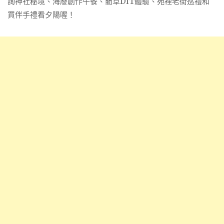
詢神社秘境、海廢創作午餐、藺草DIT體驗、苑裡老街巡禮和
買伴手禮看夕陽喔！