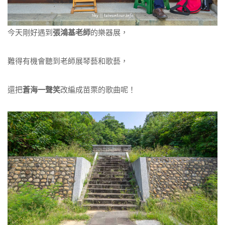
今天剛好遇到
張鴻基老師
的樂器展，
難得有機會聽到老師展琴藝和歌藝，
還把
蒼海一聲笑
改編成苗栗的歌曲呢！