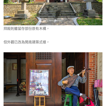
拜殿則雖留存部份原有木構，
但外觀已改為閩南建築式樣，