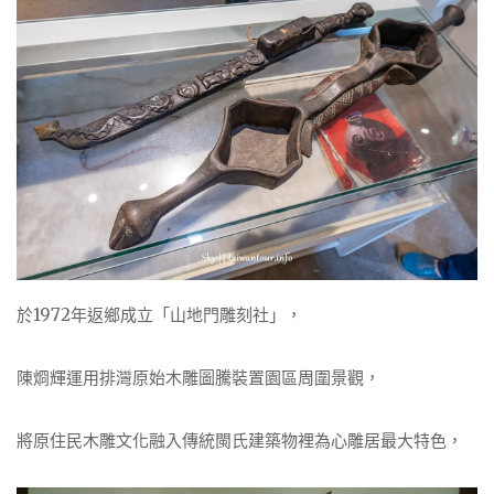
於1972年返鄉成立「山地門雕刻社」，
陳烱輝運用排灣原始木雕圖騰裝置園區周圍景觀，
將原住民木雕文化融入傳統閩氏建築物裡為心雕居最大特色，