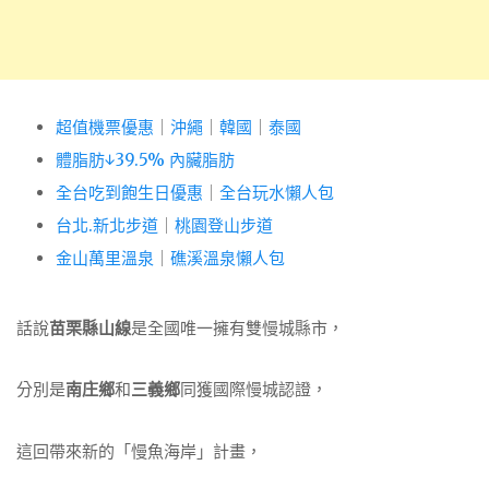
超值機票優惠
｜
沖繩
｜
韓國
｜
泰國
體脂肪↓39.5% 內臟脂肪
全台吃到飽生日優惠
｜
全台玩水懶人包
台北.新北步道
｜
桃園登山步道
金山萬里溫泉
｜
礁溪溫泉懶人包
話說
苗栗縣山線
是全國唯一擁有雙慢城縣市，
分別是
南庄鄉
和
三義鄉
同獲國際慢城認證，
這回帶來新的「慢魚海岸」計畫，