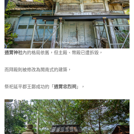
通霄神社
內的格局依舊，但主殿、幣殿已遭拆毀，
而拜殿則被修改為閩南式的建築，
祭祀延平郡王鄭成功的「
通霄忠烈祠
」，