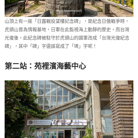
山頂上有一座「日露戰役望樓記念碑」，是紀念日俄戰爭時，
虎頭山曾為情報基地，日軍在此監視海上動靜的歷史，而台灣
光復後，此紀念碑被駐守於虎頭山的國軍改成「台灣光復紀念
碑」，其中「碑」字還誤寫成了「埤」字呢！
第二站：苑裡濱海藝中心