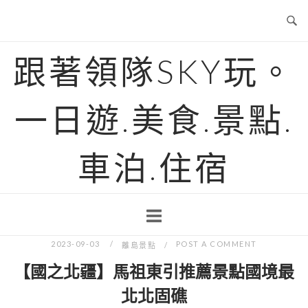
Skip
to
content
跟著領隊SKY玩。
一日遊.美食.景點.
車泊.住宿
2023-09-03
POST A COMMENT
離島景點
【國之北疆】馬祖東引推薦景點國境最
北北固礁