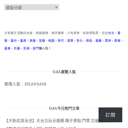
分
類
分享親子活動好去處、旅遊路線、雨天備案、小吃美食、私房景點等，包含
台北
、
基
隆
、
臺中
、
臺南
、
高雄
、
宜蘭
、
桃園
、
新竹
、
苗栗
、
彰化
、
南投
、
嘉義
、
雲林
、
屏東
、
臺東
、
花蓮
、
澎湖
、
金門
懶人包！
GA4瀏覽人氣
累積人氣：101,669,618
GA4今日熱門文章
訂閱
【大新店游泳池】大台北玩水推薦.親子景點.門票.交通.停車場