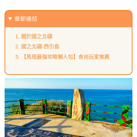
章節連結
關於國之北疆
國之北疆-西引島
【馬祖最強攻略懶人包】食尚玩家推薦