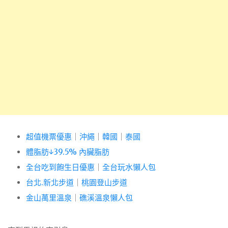
超值機票優惠
｜
沖繩
｜
韓國
｜
泰國
體脂肪↓39.5% 內臟脂肪
全台吃到飽生日優惠
｜
全台玩水懶人包
台北.新北步道
｜
桃園登山步道
金山萬里溫泉
｜
礁溪溫泉懶人包