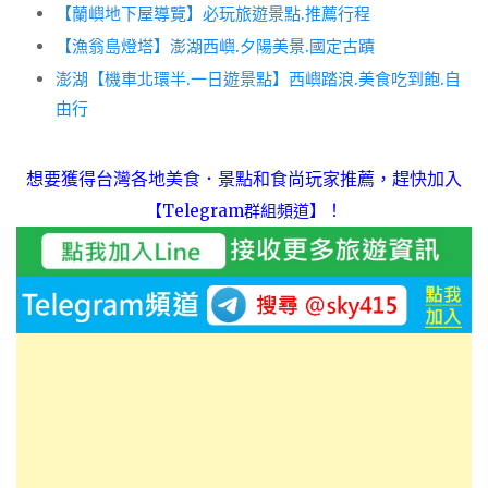
【蘭嶼地下屋導覽】必玩旅遊景點.推薦行程
【漁翁島燈塔】澎湖⻄嶼.夕陽美景.國定古蹟
澎湖【機車北環半.一日遊景點】西嶼踏浪.美食吃到飽.自
由行
想要獲得台灣各地美食．景點和食尚玩家推薦，趕快加入
！
【Telegram群組頻道】