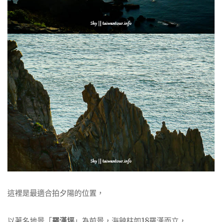
這裡是最適合拍夕陽的位置，
以著名地景「
羅漢坪
」為前景，海蝕柱如18羅漢而立，