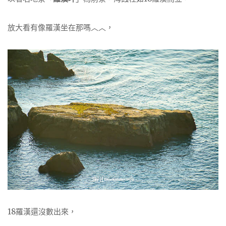
放大看有像羅漢坐在那嗎︿︿，
18羅漢還沒數出來，