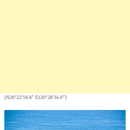
(N26°22’58.8″ E120°28’34.0″)