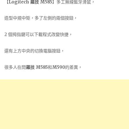
【
Logitech 羅技 M585
】多工無線藍牙滑鼠，
造型中規中矩，多了左側的兩個按鈕，
2 個拇指鍵可以下載程式改變快捷，
還有上方中央的切換電腦按鈕，
很多人在問
羅技 M585
和
M590
的差異，