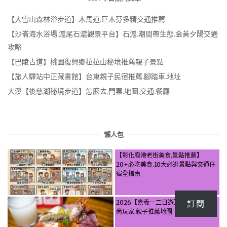
【大雪山森林浴步道】木馬道.巨木芬多精交通推薦
【沙崙海水浴場.滬尾石滬觀景平台】石滬.潮間帶生態.金黃夕陽交通
攻略
【巴陵古道】桃園復興鄉拉拉山秘境推薦親子景點
【旅人驛站中正藏書館】台東親子民宿推薦.腳踏車.地址
大溪【後慈湖秘境步道】怎麼去.門票.地圖.交通.餐廳
懶人包
【彰化鹿港老街美食.景點推薦】
20+必吃美食.10大必逛景點與交通住
宿全指南
訂閱
2026【嘉義一二日遊】美食.景點.食
尚玩家.親子推薦地圖