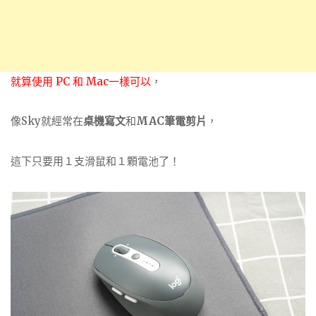
就算使用 PC 和 Mac一樣可以
，
像Sky就經常在
桌機寫文
和
MAC筆電剪片
，
這下只要用１支滑鼠和１顆電池了！