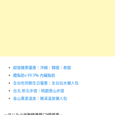
超值機票優惠
｜
沖繩
｜
韓國
｜
泰國
體脂肪↓39.5% 內臟脂肪
全台吃到飽生日優惠
｜
全台玩水懶人包
台北.新北步道
｜
桃園登山步道
金山萬里溫泉
｜
礁溪溫泉懶人包
一直以為
小米無線滑鼠CP值很高
，