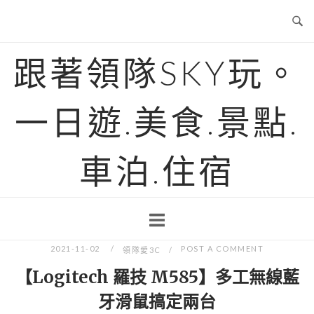
Skip
to
content
跟著領隊SKY玩。
一日遊.美食.景點.
車泊.住宿
2021-11-02
POST A COMMENT
領隊愛3C
【Logitech 羅技 M585】多工無線藍
牙滑鼠搞定兩台