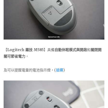
【
Logitech 羅技 M585
】具備
自動休眠模式與開啟
和
關閉開
關可節省電力
，
及可以提醒電量的電池指示燈，(
搶購
)