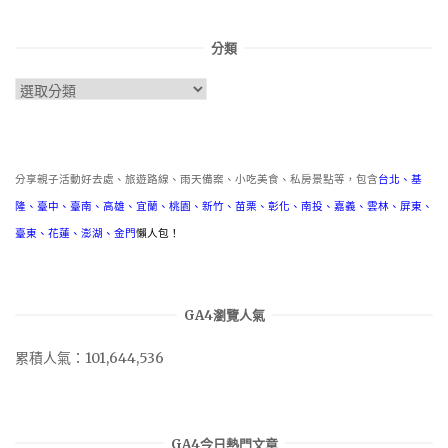
分類
分
類
分享親子活動好去處、旅遊路線、雨天備案、小吃美食、私房景點等，包含
台北
、
基
隆
、
臺中
、
臺南
、
高雄
、
宜蘭
、
桃園
、
新竹
、
苗栗
、
彰化
、
南投
、
嘉義
、
雲林
、
屏東
、
臺東
、
花蓮
、
澎湖
、
金門
懶人包！
GA4瀏覽人氣
累積人氣：101,644,536
GA4今日熱門文章