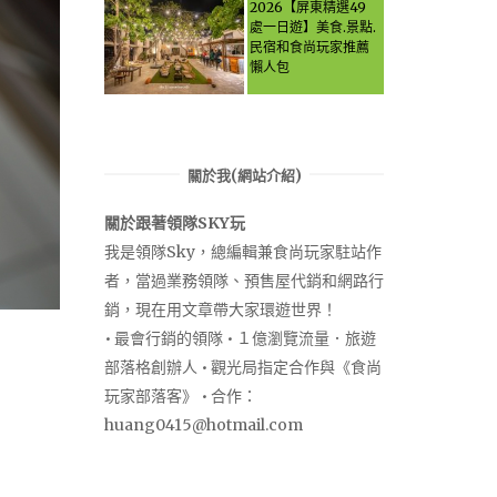
Let the guide take
2026【屏東精選49
you through it all!
處一日遊】美食.景點.
民宿和食尚玩家推薦
懶人包
關於我(網站介紹)
關於跟著領隊SKY玩
我是領隊Sky，總編輯兼食尚玩家駐站作
者，當過業務領隊、預售屋代銷和網路行
銷，現在用文章帶大家環遊世界！
• 最會行銷的領隊 • １億瀏覽流量．旅遊
部落格創辦人 • 觀光局指定合作與《食尚
玩家部落客》 • 合作：
huang0415@hotmail.com