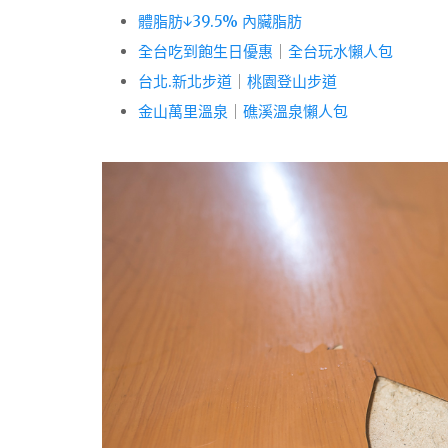
體脂肪↓39.5% 內臟脂肪
全台吃到飽生日優惠
｜
全台玩水懶人包
台北.新北步道
｜
桃園登山步道
金山萬里溫泉
｜
礁溪溫泉懶人包