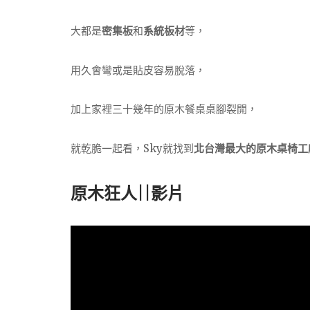
大都是
密集板
和
系統板材
等，
用久會彎或是貼皮容易脫落，
加上家裡三十幾年的原木餐桌桌腳裂開，
就乾脆一起看，Sky就找到
北台灣最大的原木桌椅工
原木狂人||影片