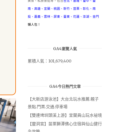
美食、私房景點等，包含
台北
、
基隆
、
臺中
、
臺
南
、
高雄
、
宜蘭
、
桃園
、
新竹
、
苗栗
、
彰化
、
南
投
、
嘉義
、
雲林
、
屏東
、
臺東
、
花蓮
、
澎湖
、
金門
懶人包！
GA4瀏覽人氣
累積人氣：101,679,400
GA4今日熱門文章
【大新店游泳池】大台北玩水推薦.親子
景點.門票.交通.停車場
【雙連埤圳頭溪上游】宜蘭員山玩水祕境
【靈洞宮】苗栗獅潭佛心住宿與仙山健行
全攻略