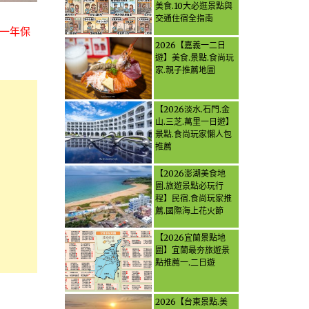
美食.10大必逛景點與
交通住宿全指南
一年保
2026【嘉義一二日
遊】美食.景點.食尚玩
家.親子推薦地圖
【2026淡水.石門.金
山.三芝.萬里一日遊】
景點.食尚玩家懶人包
推薦
【2026澎湖美食地
圖.旅遊景點必玩行
程】民宿.食尚玩家推
薦.國際海上花火節
【2026宜蘭景點地
圖】宜蘭最夯旅遊景
點推薦一.二日遊
2026【台東景點.美