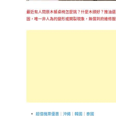
最近有人問原木餐桌椅怎麼挑？什麼木頭好？推油還
固，唯一非人為
的變形或開裂現象，
無償到府維修服
超值機票優惠
｜
沖繩
｜
韓國
｜
泰國