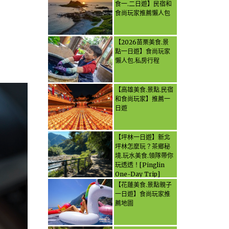
食一.二日遊】民宿和
食尚玩家推薦懶人包
【2026苗栗美食.景
點一日遊】食尚玩家
懶人包.私房行程
【高雄美食.景點.民宿
和食尚玩家】推薦一
日遊
【坪林一日遊】新北
坪林怎麼玩？茶鄉秘
境.玩水美食.領隊帶你
玩透透！[Pinglin
One-Day Trip]
How to explore
【花蓮美食.景點親子
Pinglin, New
一日遊】食尚玩家推
Taipei? Tea Village
薦地圖
Secrets, Water
Activities & Food,