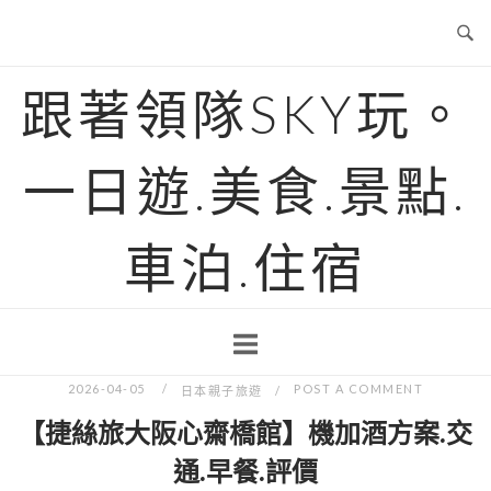
Skip
to
content
跟著領隊SKY玩。
一日遊.美食.景點.
車泊.住宿
2026-04-05
POST A COMMENT
日本親子旅遊
【捷絲旅大阪心齋橋館】機加酒方案.交
通.早餐.評價