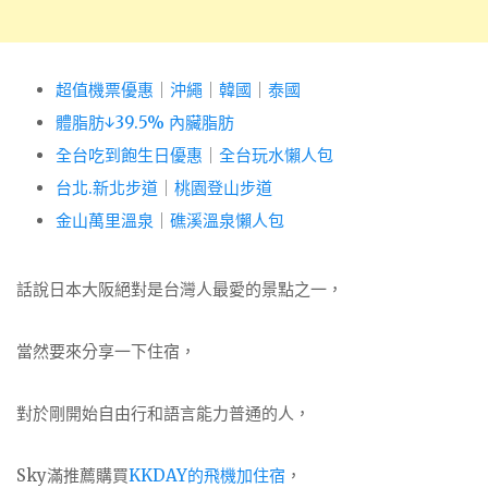
超值機票優惠
｜
沖繩
｜
韓國
｜
泰國
體脂肪↓39.5% 內臟脂肪
全台吃到飽生日優惠
｜
全台玩水懶人包
台北.新北步道
｜
桃園登山步道
金山萬里溫泉
｜
礁溪溫泉懶人包
話說日本大阪絕對是台灣人最愛的景點之一，
當然要來分享一下住宿，
對於剛開始自由行和語言能力普通的人，
Sky滿推薦購買
KKDAY的飛機加住宿
，