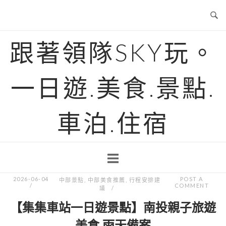
Skip
to
content
跟著領隊SKY玩。
一日遊.美食.景點.
車泊.住宿
2026-06-04
POST A
中部景點
,
中部美食推薦
,
行程安排建
COMMENT
議
【集集車站一日遊景點】南投親子旅遊
美食.雨天備案