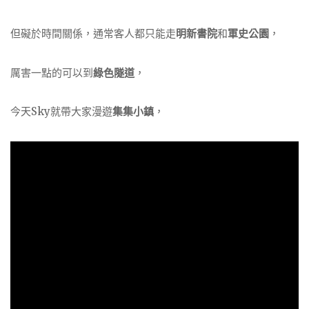
但礙於時間關係，通常客人都只能走
明新書院
和
軍史公園
，
厲害一點的可以到
綠色隧道
，
今天Sky就帶大家漫遊
集集小鎮
，