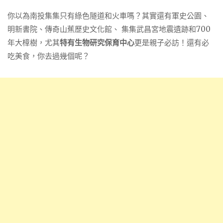
你以為南投集集只有綠色隧道和火車嗎？其實還有軍史公園、
明新書院、傳奇山蕉歷史文化館、 集集武昌宮地震遺跡和700
年大樟樹，尤其
特有生物研究保育中心
更是親子必訪！還有必
吃美食，你去過幾個呢？