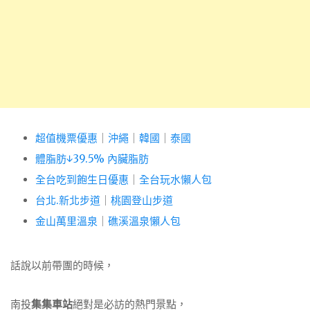
超值機票優惠
｜
沖繩
｜
韓國
｜
泰國
體脂肪↓39.5% 內臟脂肪
全台吃到飽生日優惠
｜
全台玩水懶人包
台北.新北步道
｜
桃園登山步道
金山萬里溫泉
｜
礁溪溫泉懶人包
話說以前帶團的時候，
南投
集集車站
絕對是必訪的熱門景點，