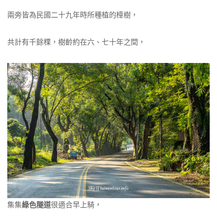
兩旁皆為民國二十九年時所種植的樟樹，
共計有千餘棵，樹齡約在六、七十年之間，
集集
綠色隧道
很適合早上騎，