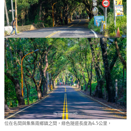
位在名間與集集兩鄉鎮之間，綠色隧道長度為4.5公里，