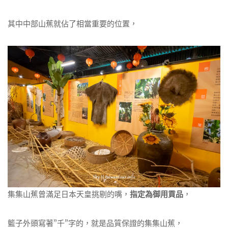
其中中部山蕉就佔了相當重要的位置，
集集山蕉曾滿足日本天皇挑剔的嘴，
指定為御用貢品
，
籃子外頭寫著”千”字的，就是品質保證的集集山蕉，