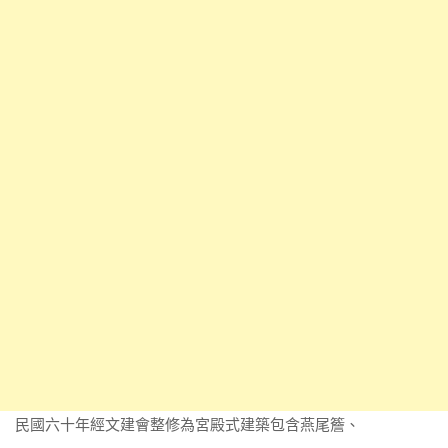
民國六十年經文建會整修為宮殿式建築包含燕尾簷、