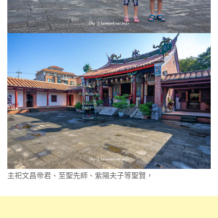
主祀文昌帝君、至聖先師、紫陽夫子等聖賢，