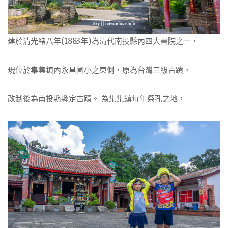
建於清光緒八年(1883年)為清代南投縣內四大書院之一，
現位於集集鎮內永昌國小之東側，原為台灣三級古蹟，
改制後為南投縣縣定古蹟。 為集集鎮每年祭孔之地，