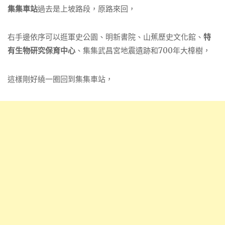
集集車站
過去是上坡路段，原路來回，
右手邊依序可以逛軍史公園、明新書院、山蕉歷史文化館、
特
有生物研究保育中心
、集集武昌宮地震遺跡和700年大樟樹，
這樣剛好繞一圈回到集集車站，