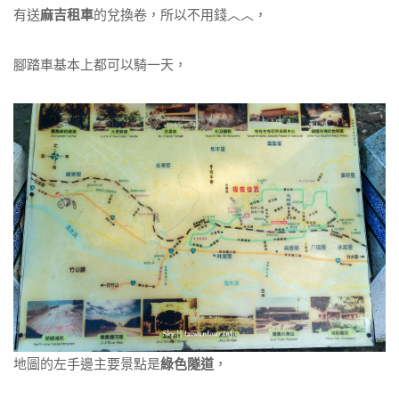
有送
麻吉租車
的兌換卷，所以不用錢︿︿，
腳踏車基本上都可以騎一天，
地圖的左手邊主要景點是
綠色隧道
，