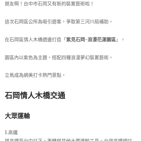
朋友啊！台中市石岡又有新的裝置藝術啦！
這次石岡區公所為吸引遊客，爭取第三河川局補助，
在石岡區情人木橋週邊打造「
紫見石岡-浪漫花漾園區
」，
園區內以紫色為主題，搭配四種浪漫夢幻裝置藝術，
立馬成為網美打卡熱門景點，
石岡情人木橋交通
大眾運輸
1.高鐵
搭高鐵至台中站下，再轉搭其他大眾運輸工具。台灣高鐵網站