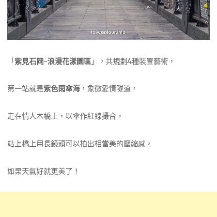
「
紫見石岡-浪漫花漾園區
」，共規劃4種裝置藝術，
第一站就是
紫色雨傘海
，象徵愛情隧道，
走在情人木橋上，以傘作紅線撮合，
站上橋上用長鏡頭可以拍出相當美的壓縮感，
如果天氣好就更美了！