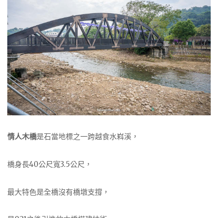
情人木橋
是石當地標之一跨越食水嵙溪，
橋身長40公尺寬3.5公尺，
最大特色是全橋沒有橋墩支撐，