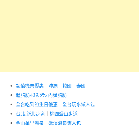
超值機票優惠
｜
沖繩
｜
韓國
｜
泰國
體脂肪↓39.5% 內臟脂肪
全台吃到飽生日優惠
｜
全台玩水懶人包
台北.新北步道
｜
桃園登山步道
金山萬里溫泉
｜
礁溪溫泉懶人包