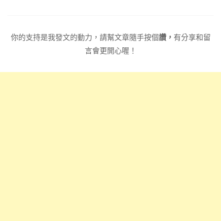
你的支持是我發文的動力，請幫文章隨手按個
讚，
有分享和留
言會更開心喔！