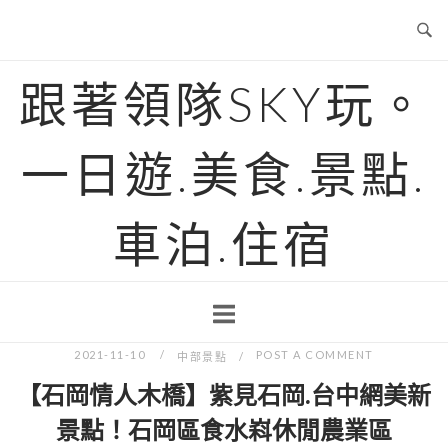
Skip
to
content
跟著領隊SKY玩。
一日遊.美食.景點.
車泊.住宿
2021-11-10
POST A COMMENT
中部景點
【石岡情人木橋】紫見石岡.台中網美新
景點！石岡區食水嵙休閒農業區