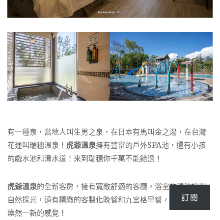
有一種泉，當地人叫生男之泉，在日本有馬叫金之湯，在台灣
花蓮叫瑞穗溫泉！
虎爺溫泉
擁有豐富的戶外SPA池，還有小孩
的戲水池和滑水道！來到瑞穗你千萬不能錯過！
虎爺溫泉
的全新客房，擁有寬敞舒適的客廳，浴室的湯池擁有
訂閱
自然採光，還有精緻的客製化晚餐和九宮格早餐，絕對讓你有
煥然一新的感覺！