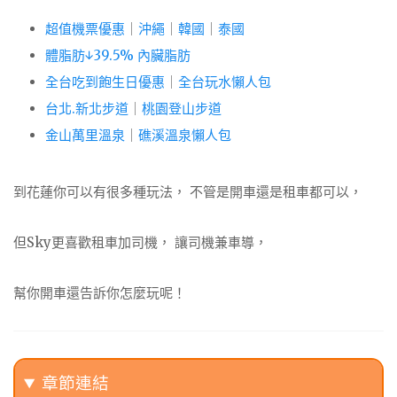
超值機票優惠
｜
沖繩
｜
韓國
｜
泰國
體脂肪↓39.5% 內臟脂肪
全台吃到飽生日優惠
｜
全台玩水懶人包
台北.新北步道
｜
桃園登山步道
金山萬里溫泉
｜
礁溪溫泉懶人包
到花蓮你可以有很多種玩法， 不管是開車還是租車都可以，
但Sky更喜歡租車加司機， 讓司機兼車導，
幫你開車還告訴你怎麼玩呢！
章節連結