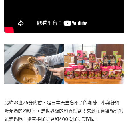
北緯23度26分的香，是日本天皇忘不了的咖啡！小葉綠蟬
吸允過的蜜糖香，是世界級的蜜香紅茶！來到花蓮舞鶴你怎
能錯過呢！還有採咖啡豆和400次咖啡DIY喔！