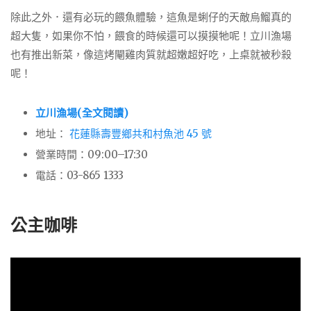
除此之外．還有必玩的餵魚體驗，這魚是蜊仔的天敵烏鰡真的
超大隻，如果你不怕，餵食的時候還可以摸摸牠呢！立川漁場
也有推出新菜，像這烤閹雞肉質就超嫩超好吃，上桌就被秒殺
呢！
立川漁場(全文閱讀)
地址：
花蓮縣壽豐鄉共
和村魚池 45 號
營業時間：09:00–17:30
電話：
03-865 1333
公主咖啡