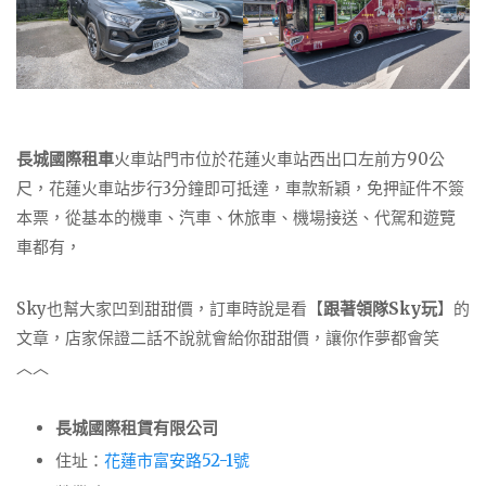
長城國際租車
火車站門市位於花蓮火車站西出口左前方90公
尺，花蓮火車站步行3分鐘即可抵達，車款新穎，免押証件不簽
本票，從基本的機車、汽車、休旅車、機場接送、代駕和遊覽
車都有，
Sky也幫大家凹到甜甜價，訂車時說是看【
跟著領隊Sky玩
】的
文章，店家保證二話不說就會給你甜甜價，讓你作夢都會笑
︿︿
長城國際租賃有限公司
住址：
花蓮市富安路52-1號