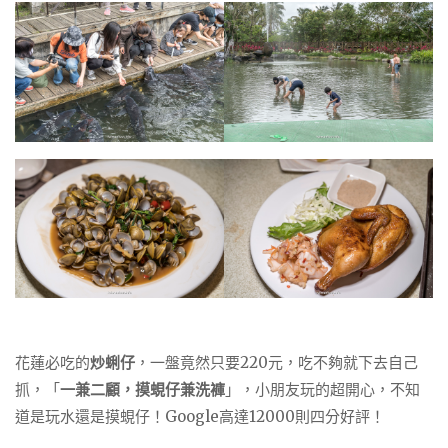
花蓮必吃的
炒蜊仔
，一盤竟然只要220元，吃不夠就下去自己
抓，「
一兼二顧，摸蜆仔兼洗褲
」，小朋友玩的超開心，不知
道是玩水還是摸蜆仔！Google高達12000則四分好評！