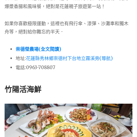
爆漿香腸和風味餐，絕對是花蓮親子旅遊第一站！
如果你喜歡極限運動，這裡也有飛行傘、漆彈、沙灘車和獨木
舟等，絕對給你難忘的半天．
崇德瑩農場(全文閱讀)
地址:
花蓮縣秀林鄉崇德村下台地立霧溪旁(導航)
電話:0963-708807
竹陽活海鮮