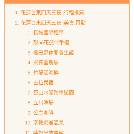
花蓮台東四天三夜||行程推薦
花蓮台東四天三夜||美食.景點
長城國際租車
靚hó花蓮伴手禮
櫻田野休閒養生館
崇德瑩農場
竹陽活海鮮
古拉民宿
雲山水腳踏車遊園
立川漁場
公主咖啡
瑞穗虎爺溫泉
哇好米故事館