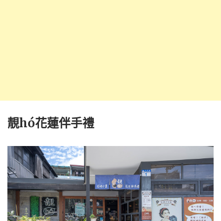
靚hó花蓮伴手禮