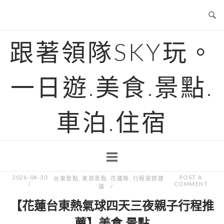
Skip
to
content
跟著領隊SKY玩。
一日遊.美食.景點.
車泊.住宿
2026-04-30
POST A
台東景點
,
東部景點
,
花蓮縣
,
行程安排建
COMMENT
議
【花蓮台東熱氣球四天三夜親子行程推
薦】美食.景點