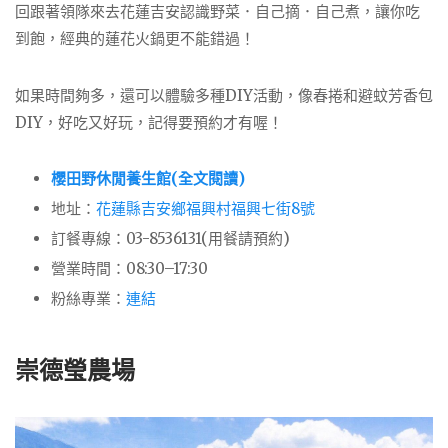
回跟著領隊來去花蓮吉安認識野菜．自己摘．自己煮，讓你吃
到飽，經典的蓮花火鍋更不能錯過！
如果時間夠多，還可以體驗多種DIY活動，像春捲和避蚊芳香包
DIY，好吃又好玩，記得要預約才有喔！
櫻田野休閒養生館(全文閱讀)
地址：
花蓮縣吉安鄉福興村福興七街8號
訂餐專線：03-8536131(用餐請預約)
營業時間：08:30–17:30
粉絲專業：
連結
崇德瑩農場