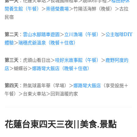
第一天
：花蓮火車站＞長城國際租車＞靚hó伴手禮＞
櫻田野休
閒養生館（午餐）
＞
崇德瑩農場
＞竹陽活海鮮（晚餐）＞古拉
民宿
第二天
：
雲山水腳踏車遊園
＞
立川漁場（午餐）
＞
公主咖啡DIY
體驗
＞
瑞穗虎爺溫泉（晚餐＋住宿）
第三天
：虎頭山看日出＞
哇好米故事館（午餐）
＞
鹿野阿度的
店
＞蝴蝶谷＞
娜路彎大飯店（晚餐＋住宿）
第四天
：熱氣球嘉年華（早場）＞
娜路彎大飯店
（享受設施＋
午餐）＞台東火車站＞回到溫暖的家
花蓮台東四天三夜||美食.景點