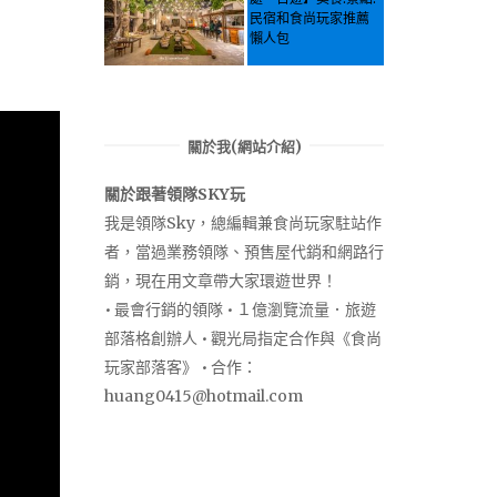
民宿和食尚玩家推薦
懶人包
關於我(網站介紹)
關於跟著領隊SKY玩
我是領隊Sky，總編輯兼食尚玩家駐站作
者，當過業務領隊、預售屋代銷和網路行
銷，現在用文章帶大家環遊世界！
• 最會行銷的領隊 • １億瀏覽流量．旅遊
部落格創辦人 • 觀光局指定合作與《食尚
玩家部落客》 • 合作：
huang0415@hotmail.com