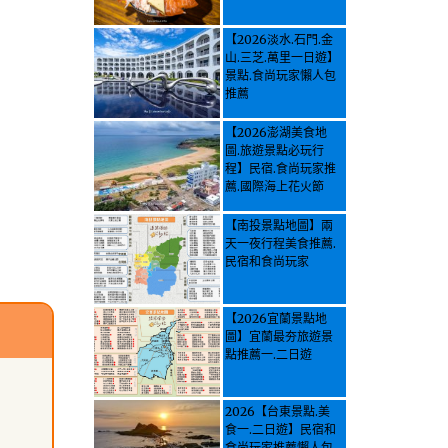
【2026淡水.石門.金
山.三芝.萬里一日遊】
景點.食尚玩家懶人包
推薦
【2026澎湖美食地
圖.旅遊景點必玩行
程】民宿.食尚玩家推
薦.國際海上花火節
【南投景點地圖】兩
天一夜行程美食推薦.
民宿和食尚玩家
【2026宜蘭景點地
圖】宜蘭最夯旅遊景
點推薦一.二日遊
2026【台東景點.美
食一.二日遊】民宿和
食尚玩家推薦懶人包