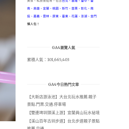
美食、私房景點等，包含
台北
、
基隆
、
臺中
、
臺
南
、
高雄
、
宜蘭
、
桃園
、
新竹
、
苗栗
、
彰化
、
南
投
、
嘉義
、
雲林
、
屏東
、
臺東
、
花蓮
、
澎湖
、
金門
懶人包！
GA4瀏覽人氣
累積人氣：101,665,403
GA4今日熱門文章
【大新店游泳池】大台北玩水推薦.親子
景點.門票.交通.停車場
【雙連埤圳頭溪上游】宜蘭員山玩水祕境
【溪山百年古圳步道】台北步道親子景點
推薦.交通