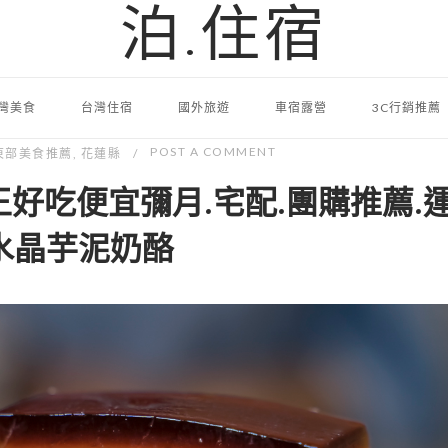
泊.住宿
灣美食
台灣住宿
國外旅遊
車宿露營
3C行銷推薦
POST A COMMENT
東部美食推薦
,
花蓮縣
好吃便宜彌月.宅配.團購推薦.運
水晶芋泥奶酪