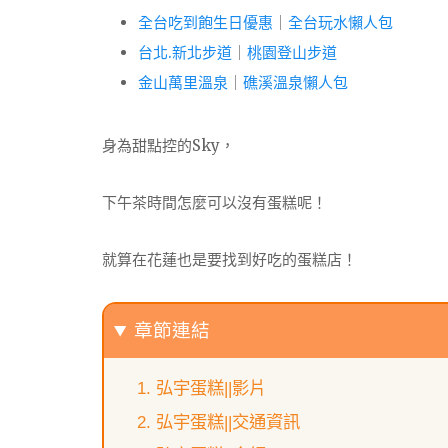
全台吃到飽生日優惠
｜
全台玩水懶人包
台北.新北步道
｜
桃園登山步道
金山萬里溫泉
｜
礁溪溫泉懶人包
身為甜點控的Sky，
下午茶時間怎麼可以沒有蛋糕呢！
就算在花蓮也是要找到好吃的蛋糕店！
章節連結
弘宇蛋糕||影片
弘宇蛋糕||交通資訊