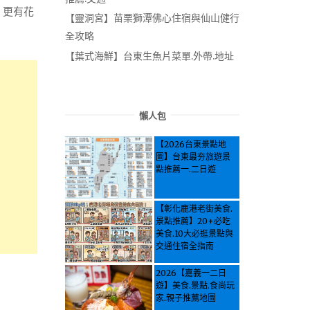
！更有花
【靈洞宮】苗栗獅潭佛心住宿與仙山健行
全攻略
【葉式海鮮】台東生魚片菜單.外帶.地址
懶人包
【2026台東景點地
圖】台東最夯旅遊景
點推薦一.二日遊
【彰化鹿港老街美食.
景點推薦】20+必吃
美食.10大必逛景點與
交通住宿全指南
2026【嘉義一二日
遊】美食.景點.食尚玩
家.親子推薦地圖