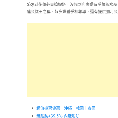
Sky到花蓮必買檸檬塔，沒想到店家還有隱藏版水
蓮蛋糕王之稱，超多媒體爭相報導，還有提供彌月蛋
超值機票優惠
｜
沖繩
｜
韓國
｜
泰國
體脂肪↓39.5% 內臟脂肪