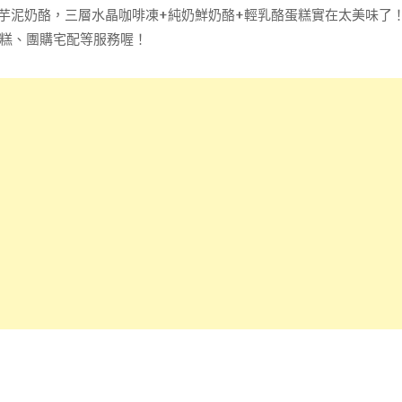
晶芋泥奶酪，三層水晶咖啡凍+純奶鮮奶酪+輕乳酪蛋糕實在太美味了
糕、團購宅配等服務喔！