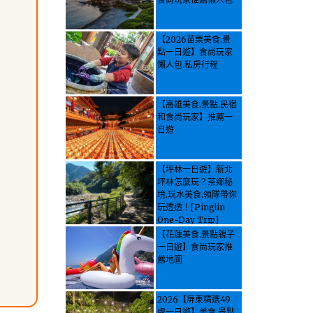
【2026苗栗美食.景
點一日遊】食尚玩家
懶人包.私房行程
【高雄美食.景點.民宿
和食尚玩家】推薦一
日遊
【坪林一日遊】新北
坪林怎麼玩？茶鄉秘
境.玩水美食.領隊帶你
玩透透！[Pinglin
One-Day Trip]
How to explore
【花蓮美食.景點親子
Pinglin, New
一日遊】食尚玩家推
Taipei? Tea Village
薦地圖
Secrets, Water
Activities & Food,
Let the guide take
2026【屏東精選49
you through it all!
處一日遊】美食.景點.