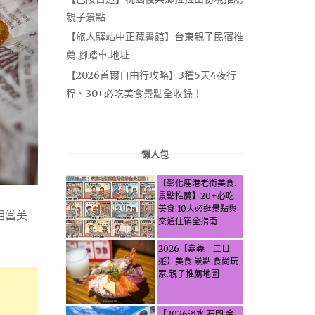
親子景點
【旅人驛站中正藏書館】台東親子民宿推
薦.腳踏車.地址
【2026首爾自由行攻略】3種5天4夜行
程、30+必吃美食景點全收錄！
懶人包
【彰化鹿港老街美食.
景點推薦】20+必吃
美食.10大必逛景點與
相當美
交通住宿全指南
2026【嘉義一二日
遊】美食.景點.食尚玩
家.親子推薦地圖
【2026淡水.石門.金