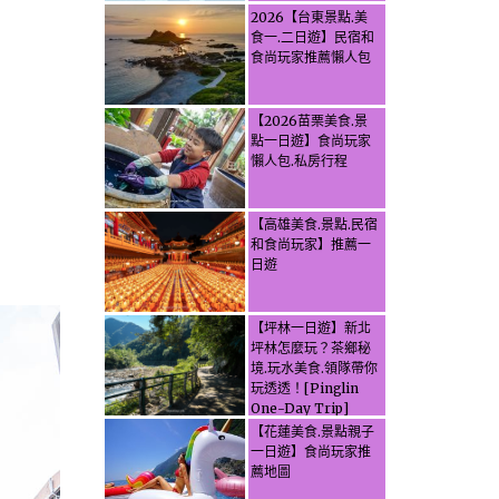
2026【台東景點.美
食一.二日遊】民宿和
食尚玩家推薦懶人包
【2026苗栗美食.景
點一日遊】食尚玩家
懶人包.私房行程
【高雄美食.景點.民宿
和食尚玩家】推薦一
日遊
【坪林一日遊】新北
坪林怎麼玩？茶鄉秘
境.玩水美食.領隊帶你
玩透透！[Pinglin
One-Day Trip]
How to explore
【花蓮美食.景點親子
Pinglin, New
一日遊】食尚玩家推
Taipei? Tea Village
薦地圖
Secrets, Water