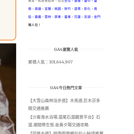
美食、私房景點等，包含
台北
、
基隆
、
臺中
、
臺
南
、
高雄
、
宜蘭
、
桃園
、
新竹
、
苗栗
、
彰化
、
南
投
、
嘉義
、
雲林
、
屏東
、
臺東
、
花蓮
、
澎湖
、
金門
懶人包！
GA4瀏覽人氣
累積人氣：101,644,907
GA4今日熱門文章
【大雪山森林浴步道】木馬道.巨木芬多
精交通推薦
【沙崙海水浴場.滬尾石滬觀景平台】石
滬.潮間帶生態.金黃夕陽交通攻略
【巴陵古道】桃園復興鄉拉拉山秘境推薦