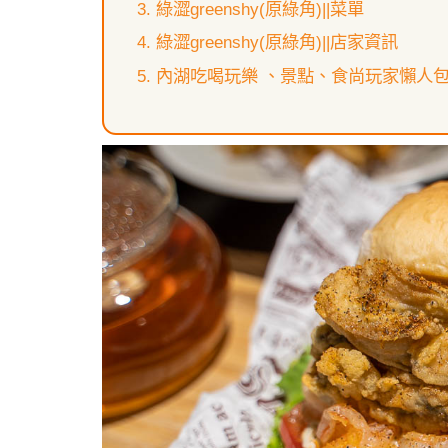
綠澀greenshy(原綠角)||菜單
綠澀greenshy(原綠角)||店家資訊
內湖吃喝玩樂 、景點、食尚玩家懶人