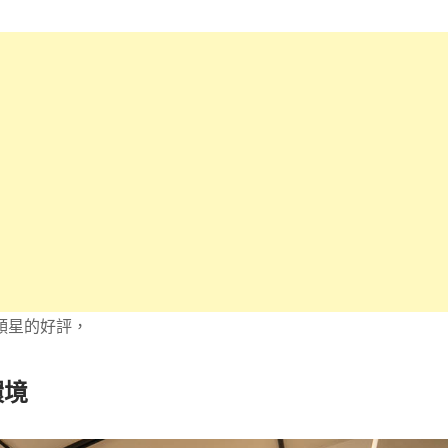
8顆星的好評，
環境