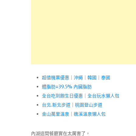
超值機票優惠
｜
沖繩
｜
韓國
｜
泰國
體脂肪↓39.5% 內臟脂肪
全台吃到飽生日優惠
｜
全台玩水懶人包
台北.新北步道
｜
桃園登山步道
金山萬里溫泉
｜
礁溪溫泉懶人包
內湖這間餐廳實在太厲害了，