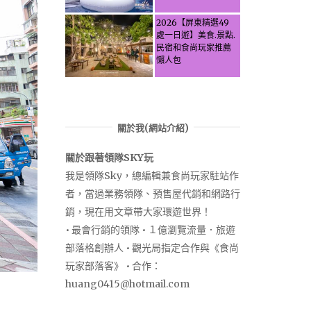
Activities & Food,
Let the guide take
2026【屏東精選49
you through it all!
處一日遊】美食.景點.
民宿和食尚玩家推薦
懶人包
關於我(網站介紹)
關於跟著領隊SKY玩
我是領隊Sky，總編輯兼食尚玩家駐站作
者，當過業務領隊、預售屋代銷和網路行
銷，現在用文章帶大家環遊世界！
• 最會行銷的領隊 • １億瀏覽流量．旅遊
部落格創辦人 • 觀光局指定合作與《食尚
玩家部落客》 • 合作：
huang0415@hotmail.com