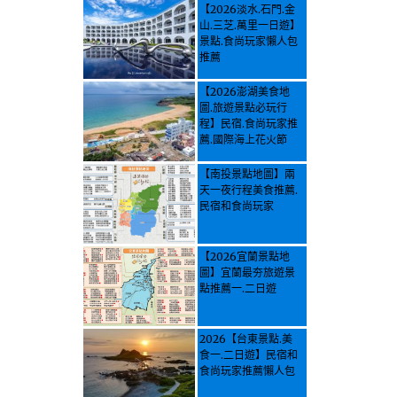
【2026淡水.石門.金
山.三芝.萬里一日遊】
景點.食尚玩家懶人包
推薦
【2026澎湖美食地
圖.旅遊景點必玩行
程】民宿.食尚玩家推
薦.國際海上花火節
【南投景點地圖】兩
天一夜行程美食推薦.
民宿和食尚玩家
【2026宜蘭景點地
圖】宜蘭最夯旅遊景
點推薦一.二日遊
2026【台東景點.美
食一.二日遊】民宿和
食尚玩家推薦懶人包