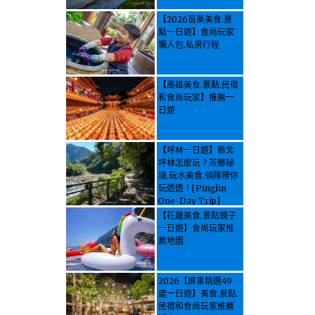
【2026苗栗美食.景
點一日遊】食尚玩家
懶人包.私房行程
【高雄美食.景點.民宿
和食尚玩家】推薦一
日遊
【坪林一日遊】新北
坪林怎麼玩？茶鄉秘
境.玩水美食.領隊帶你
玩透透！[Pinglin
One-Day Trip]
How to explore
【花蓮美食.景點親子
Pinglin, New
一日遊】食尚玩家推
Taipei? Tea Village
薦地圖
Secrets, Water
Activities & Food,
Let the guide take
2026【屏東精選49
you through it all!
處一日遊】美食.景點.
民宿和食尚玩家推薦