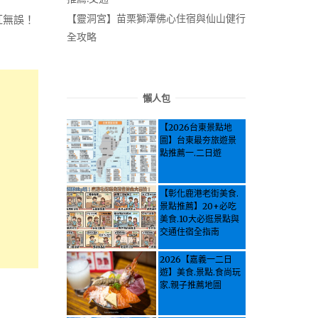
【靈洞宮】苗栗獅潭佛心住宿與仙山健行
紅無誤！
全攻略
懶人包
【2026台東景點地
圖】台東最夯旅遊景
點推薦一.二日遊
【彰化鹿港老街美食.
景點推薦】20+必吃
美食.10大必逛景點與
交通住宿全指南
2026【嘉義一二日
遊】美食.景點.食尚玩
家.親子推薦地圖