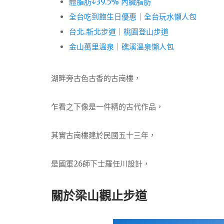
體脂肪↓39.5% 內臟脂肪
全台吃到飽生日優惠
｜
全台玩水懶人包
台北.新北步道
｜
桃園登山步道
金山萬里溫泉
｜
礁溪溫泉懶人包
湖畔旁古色古香的古崗樓，
乍看之下像是一件精的古代作品，
其實古崗樓建於民國五十三年，
是國軍26師下士羅任川設計，
關於梁山觀止步道