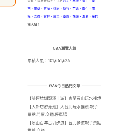
美食、私房景點等，包含
台北
、
基隆
、
臺中
、
臺
南
、
高雄
、
宜蘭
、
桃園
、
新竹
、
苗栗
、
彰化
、
南
投
、
嘉義
、
雲林
、
屏東
、
臺東
、
花蓮
、
澎湖
、
金門
懶人包！
GA4瀏覽人氣
累積人氣：101,661,624
GA4今日熱門文章
【雙連埤圳頭溪上游】宜蘭員山玩水祕境
【大新店游泳池】大台北玩水推薦.親子
景點.門票.交通.停車場
【溪山百年古圳步道】台北步道親子景點
推薦.交通