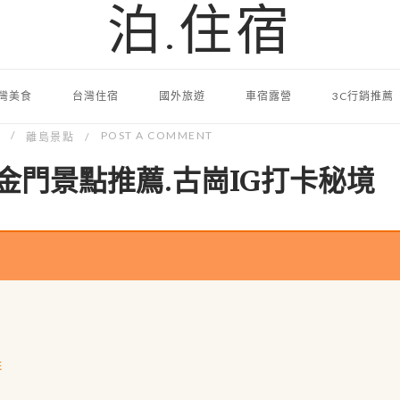
泊.住宿
灣美食
台灣住宿
國外旅遊
車宿露營
3C行銷推薦
POST A COMMENT
離島景點
金門景點推薦.古崗IG打卡秘境
排