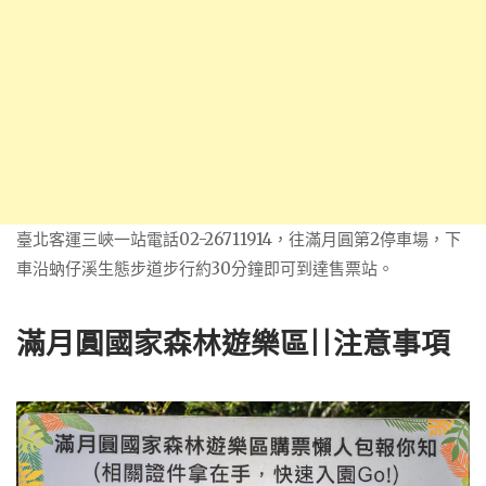
臺北客運三峽一站電話02-26711914，往滿月圓第2停車場，下
車沿蚋仔溪生態步道步行約30分鐘即可到達售票站。
滿月圓國家森林遊樂區||注意事項