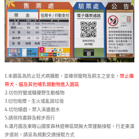
1.本園區為防止狂犬病擴散，並確保寵物及飼主之安全，
禁止攜
帶犬、貓及其他哺乳類動物進入園區
2.切勿狩獵或騷擾野生動植物
3.切勿吸煙，生火或亂拋垃圾
4.切勿嬉戲，禁入溪邊戲水
5.請保持肅靜及輕步而行
6.滿月圓及東眼山國家森林遊樂區間無大眾運輸接駁，行走東滿
步道前，請妥為規劃交通接駁方式