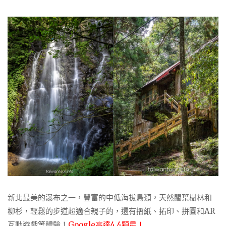
新北最美的瀑布之一，豐富的中低海拔鳥類，天然闊葉樹林和
柳杉，輕鬆的步道超適合親子的，還有摺紙、拓印、拼圖和AR
互動遊戲等體驗！
Google高達4.4顆星！