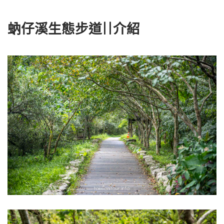
蚋仔溪生態步道||介紹