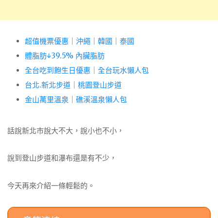
超值機票優惠
｜
沖繩
｜
韓國
｜
泰國
體脂肪↓39.5% 內臟脂肪
全台吃到飽生日優惠
｜
全台玩水懶人包
台北.新北步道
｜
桃園登山步道
金山萬里溫泉
｜
礁溪溫泉懶人包
話說新北市說大不大，說小也不小，
說到登山步道和瀑布還是有不少，
今天再來介紹一條輕鬆的。