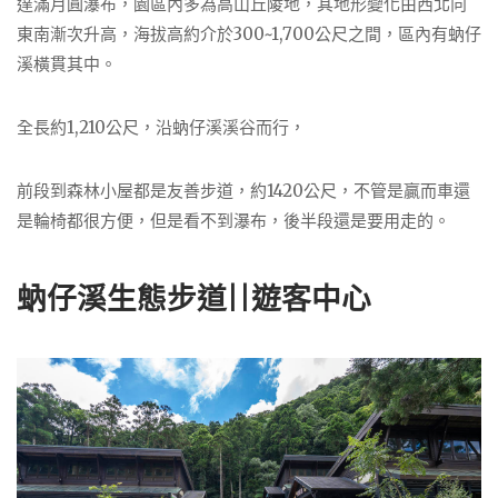
達滿月圓瀑布，園區內多為高山丘陵地，其地形變化由西北向
東南漸次升高，海拔高約介於300~1,700公尺之間，區內有蚋仔
溪橫貫其中。
全長約1,210公尺，沿蚋仔溪溪谷而行，
前段到森林小屋都是友善步道，約1420公尺，不管是贏而車還
是輪椅都很方便，但是看不到瀑布，後半段還是要用走的。
蚋仔溪生態步道||遊客中心