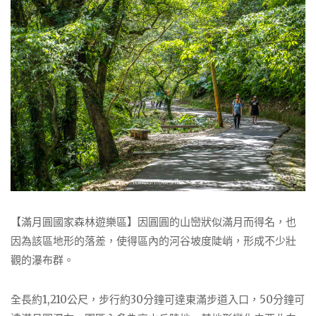
【滿月圓國家森林遊樂區】因圓圓的山巒狀似滿月而得名，也
因為該區地形的落差，使得區內的河谷坡度陡峭，形成不少壯
觀的瀑布群。
全長約1,210公尺，步行約30分鐘可達東滿步道入口，50分鐘可