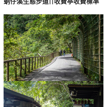
蚋仔溪生態步道||收費亭
收費標準