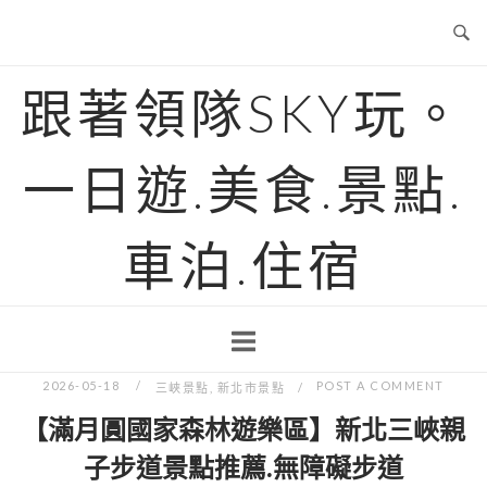
Skip
to
content
跟著領隊SKY玩。
一日遊.美食.景點.
車泊.住宿
2026-05-18
POST A COMMENT
三峽景點
,
新北市景點
【滿月圓國家森林遊樂區】新北三峽親
子步道景點推薦.無障礙步道