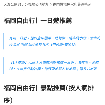
大濠公園散步＞舞鶴公園遺址＞福岡機場免稅店最後衝刺
福岡自由行||一日遊推薦
九州一日遊｜別府空中纜車・灶地獄・湯布院小鎮・太宰府
天滿宮 附贈溫泉蛋和汽水（中英團/福岡發）
【1人成團】九州大分由布院動物園一日遊｜湯布院・金鱗
湖・九州自然動物園・別府海地獄＆灶地獄｜博多站出發
福岡自由行||景點推薦(按人氣排
序)