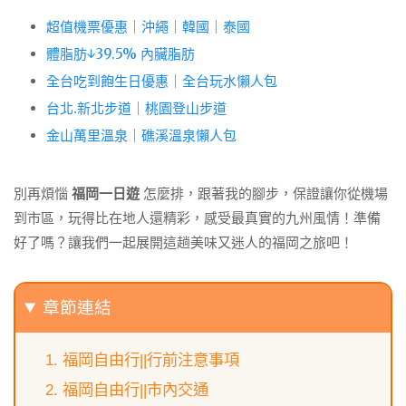
超值機票優惠
｜
沖繩
｜
韓國
｜
泰國
體脂肪↓39.5% 內臟脂肪
全台吃到飽生日優惠
｜
全台玩水懶人包
台北.新北步道
｜
桃園登山步道
金山萬里溫泉
｜
礁溪溫泉懶人包
別再煩惱
福岡一日遊
怎麼排，跟著我的腳步，保證讓你從機場
到市區，玩得比在地人還精彩，感受最真實的九州風情！準備
好了嗎？讓我們一起展開這趟美味又迷人的福岡之旅吧！
章節連結
福岡自由行||行前注意事項
福岡自由行||市內交通