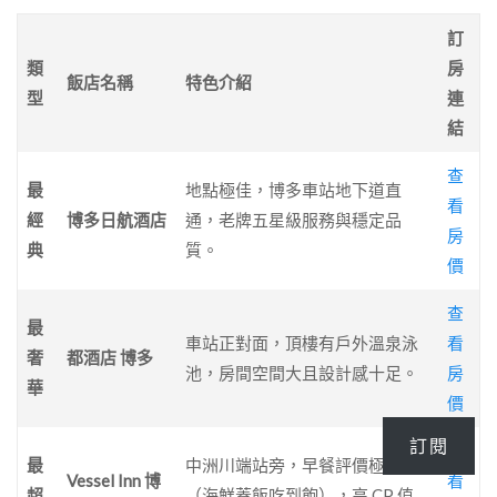
訂
類
房
飯店名稱
特色介紹
型
連
結
查
最
地點極佳，博多車站地下道直
看
經
博多日航酒店
通，老牌五星級服務與穩定品
房
典
質。
價
查
最
車站正對面，頂樓有戶外溫泉泳
看
奢
都酒店 博多
池，房間空間大且設計感十足。
房
華
價
訂閱
查
最
中洲川端站旁，早餐評價極高
Vessel Inn 博
看
超
（海鮮蓋飯吃到飽），高 CP 值