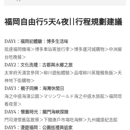
福岡自由行5天4夜||行程規劃建議
DAY1：福岡初體驗：博多生活味
抵達福岡機場＞博多車站寄放行李＞博多運河城購物＞中洲屋
台吃晚餐＞
DAY2：文化洗禮：古都與水鄉之旅
太宰府天滿宮參拜＞柳川遊船體驗＞品嚐柳川蒸籠鰻魚飯＞天
神地下街購物＞
DAY3：親子同樂：海灣休閒日
海之中道海濱公園＞マリンワールド海之中道水族館＞福岡塔
看夜景＞
DAY4：懷舊時光：關門海峽探險
門司港懷舊區散策＞下關唐戶市場吃海鮮＞九州鐵道紀念館
DAY5：漫遊福岡：公園巡禮與返家