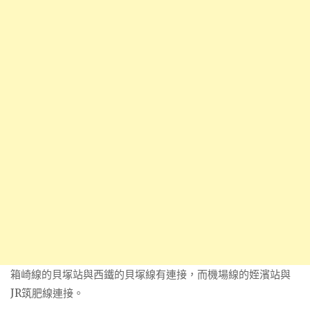
箱崎線的貝塚站與西鐵的貝塚線有連接，而機場線的姪濱站與
JR筑肥線連接。