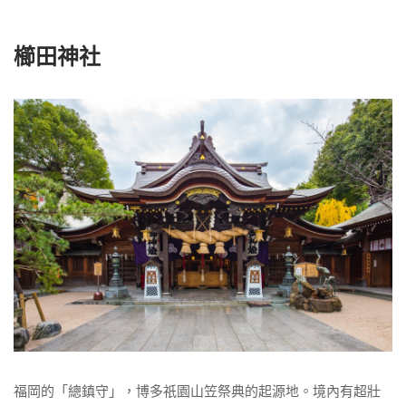
櫛田神社
福岡的「總鎮守」，博多祇園山笠祭典的起源地。境內有超壯