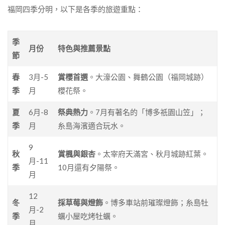
福岡四季分明，以下是各季的旅遊重點：
季
月份
特色與推薦景點
節
春
3月-5
賞櫻首選
。大濠公園、舞鶴公園（福岡城跡）
季
月
櫻花祭。
夏
6月-8
祭典熱力
。7月有著名的「博多祇園山笠」；
季
月
糸島海濱適合玩水。
9
秋
賞楓與銀杏
。太宰府天滿宮、秋月城跡紅葉。
月-11
季
10月還有夕陽祭。
月
12
冬
採草莓與燈飾
。博多車站前璀璨燈飾；糸島牡
月-2
季
蠣小屋吃烤牡蠣。
月