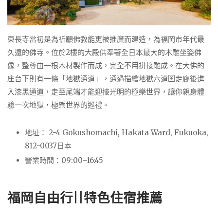
東長寺當初是為祈願佛教能更被推廣而建造，為福岡市年代最
久遠的佛寺。位於2樓的大殿供奉著全日本最大的木雕坐姿佛
像，整尊由一根木材製作而成，完全不用拼接雕成。在大佛的
座台下則有一條「地獄通道」，通過描繪地獄六道圖走廊後進
入漆黑通道，走至尾端才能迎接光明的極樂世界，讓你親身體
驗一次地獄・極樂世界的巡禮。
地址： 2-4 Gokushomachi, Hakata Ward, Fukuoka,
812-0037日本
營業時間：09:00–16:45
福岡自由行||特色住宿推薦