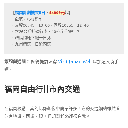
【
福岡計劃機票5日
・
14800元
起】
・亞航，2人成行

・去程06:45－10:00，回程10:55－12:40

・含20公斤托運行李、10公斤手提行李

・贈福岡地下鐵一日券

・九州精選一日遊四選一
簽證與通關：
記得提前填寫
Visit Japan Web
以加速入境手
續。
福岡自由行||
市內交通
在福岡移動，真的比你想像中簡單許多！它的交通網絡雖然看
似有地鐵、西鐵、JR，但規劃起來卻很直覺。