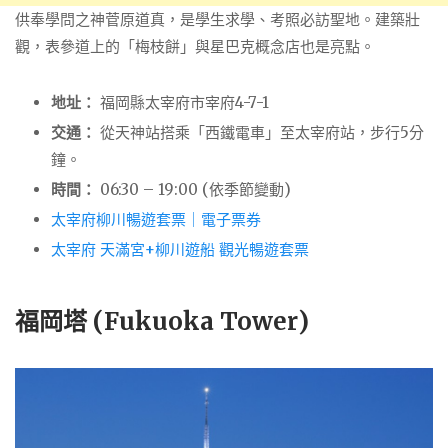
供奉學問之神菅原道真，是學生求學、考照必訪聖地。建築壯
觀，表參道上的「梅枝餅」與星巴克概念店也是亮點。
地址：
福岡縣太宰府市宰府4-7-1
交通：
從天神站搭乘「西鐵電車」至太宰府站，步行5分
鐘。
時間：
06:30 – 19:00 (依季節變動)
太宰府柳川暢遊套票｜電子票券
太宰府 天滿宮+柳川遊船 觀光暢遊套票
福岡塔 (Fukuoka Tower)