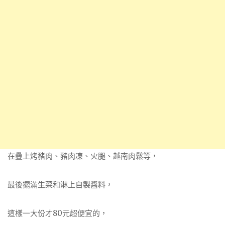
在疊上烤豬肉、豬肉凍、火腿、越南肉鬆等，
最後擺滿生菜和淋上自製醬料，
這樣一大份才80元超便宜的，