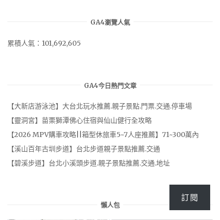
GA4瀏覽人氣
累積人氣：101,692,605
GA4今日熱門文章
【大新店游泳池】大台北玩水推薦.親子景點.門票.交通.停車場
【靈洞宮】苗栗獅潭佛心住宿與仙山健行全攻略
【2026 MPV購車攻略||箱型休旅車5~7人座推薦】71~300萬內
【溪山百年古圳步道】台北步道親子景點推薦.交通
【碧溪步道】台北小溪頭步道.親子景點推薦.交通.地址
訂閱
懶人包