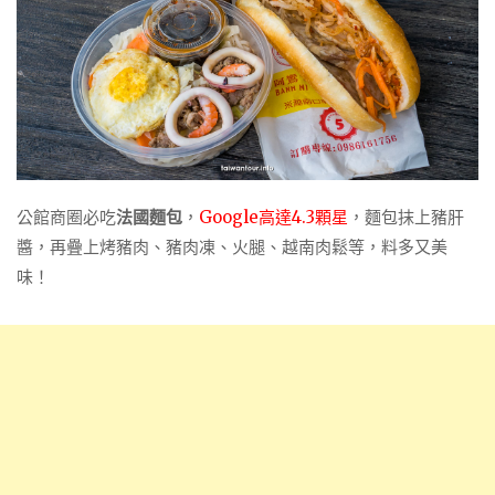
公館商圈必吃
法國麵包
，
Google高達4.3顆星
，麵包抹上豬肝
醬，再疊上烤豬肉、豬肉凍、火腿、越南肉鬆等，料多又美
味！