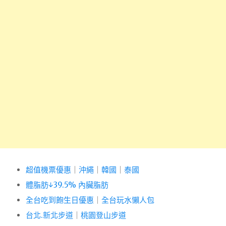
超值機票優惠
｜
沖繩
｜
韓國
｜
泰國
體脂肪↓39.5% 內臟脂肪
全台吃到飽生日優惠
｜
全台玩水懶人包
台北.新北步道
｜
桃園登山步道