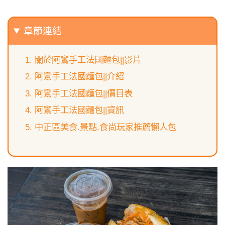
章節連結
關於阿鸞手工法國麵包||影片
阿鸞手工法國麵包||介紹
阿鸞手工法國麵包||價目表
阿鸞手工法國麵包||資訊
中正區美食.景點.食尚玩家推薦懶人包