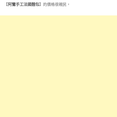
【
阿鸞手工法國麵包
】的價格很親民，