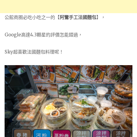
公館商圈必吃小吃之一的【
阿鸞手工法國麵包
】，
Google高達4.3顆星的評價怎能錯過，
Sky超喜歡法國麵包料理呢！