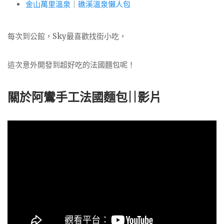
金山萬里溫泉
｜
礁溪溫泉懶人包
每次到公館，Sky最喜歡找街小吃，
這次意外開發到超好吃的法國麵包呢！
關於阿鸞手工法國麵包||影片