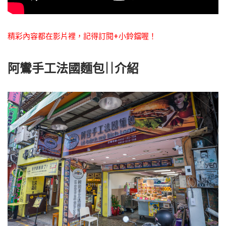
精彩內容都在影片裡，記得訂閱+小鈴鐺喔！
阿鸞手工法國麵包||介紹