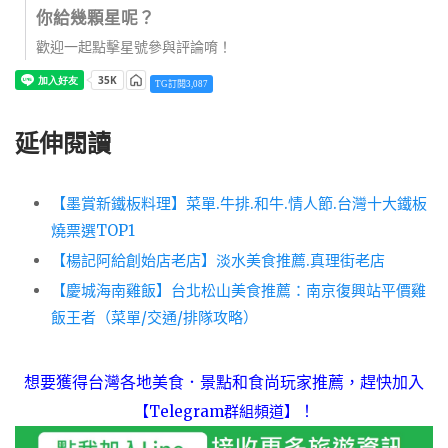
你給幾顆星呢？
歡迎一起點擊星號參與評論唷！
TG訂閱3,087
延伸閱讀
【墨賞新鐵板料理】菜單.牛排.和牛.情人節.台灣十大鐵板
燒票選TOP1
【楊記阿給創始店老店】淡水美食推薦.真理街老店
【慶城海南雞飯】台北松山美食推薦：南京復興站平價雞
飯王者（菜單/交通/排隊攻略）
想要獲得台灣各地美食．景點和食尚玩家推薦，趕快加入
！
【Telegram群組頻道】