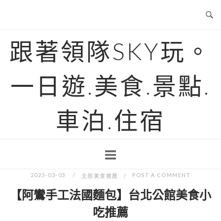
Skip
to
content
跟著領隊SKY玩。
一日遊.美食.景點.
車泊.住宿
2023-03-03
POST A COMMENT
北部美食推薦
【阿鸞手工法國麵包】台北公館美食小
吃推薦