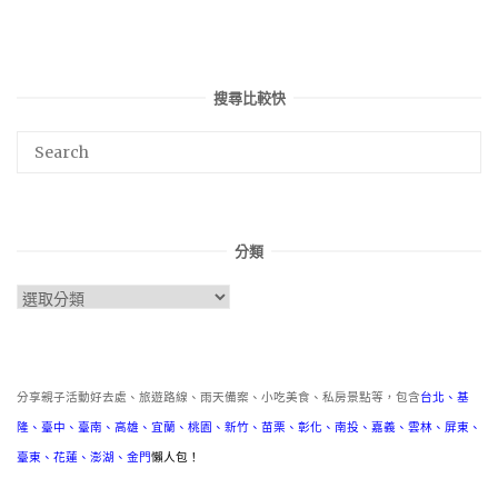
搜尋比較快
分類
分
類
分享親子活動好去處、旅遊路線、雨天備案、小吃美食、私房景點等，包含
台北
、
基
隆
、
臺中
、
臺南
、
高雄
、
宜蘭
、
桃園
、
新竹
、
苗栗
、
彰化
、
南投
、
嘉義
、
雲林
、
屏東
、
臺東
、
花蓮
、
澎湖
、
金門
懶人包！