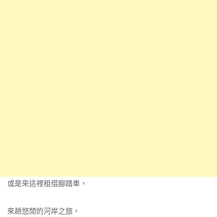
或是來這裡租借腳踏車，
來趟悠閒的河岸之旅，