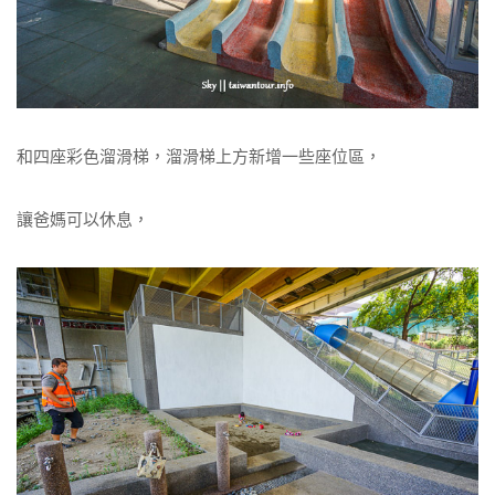
和四座彩色溜滑梯，溜滑梯上方新增一些座位區，
讓爸媽可以休息，