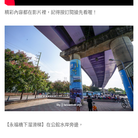
精彩內容都在影片裡，記得按訂閱搶先看喔！
【永福橋下溜滑梯】在公館水岸旁邊，