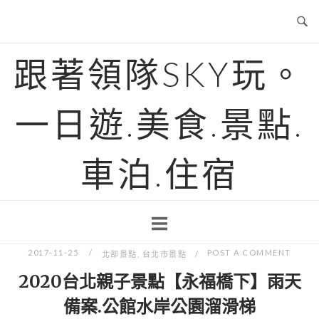
Skip
to
content
跟著領隊SKY玩。
一日遊.美食.景點.
車泊.住宿
2017-11-25
POST A COMMENT
北部景點
,
台北市景點
2020台北親子景點【永福橋下】雨天
備案.公館水岸公園溜滑梯