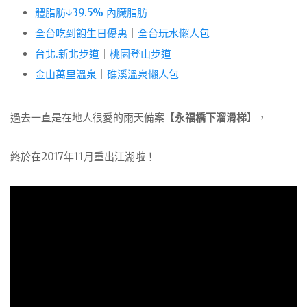
體脂肪↓39.5% 內臟脂肪
全台吃到飽生日優惠
｜
全台玩水懶人包
台北.新北步道
｜
桃園登山步道
金山萬里溫泉
｜
礁溪溫泉懶人包
過去一直是在地人很愛的雨天備案【
永福橋下溜滑梯
】，
終於在2017年11月重出江湖啦！