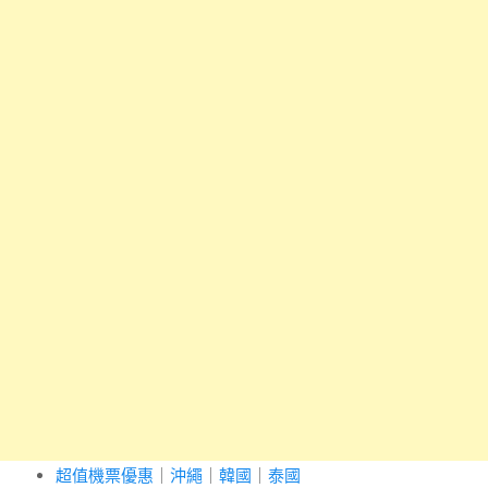
超值機票優惠
｜
沖繩
｜
韓國
｜
泰國