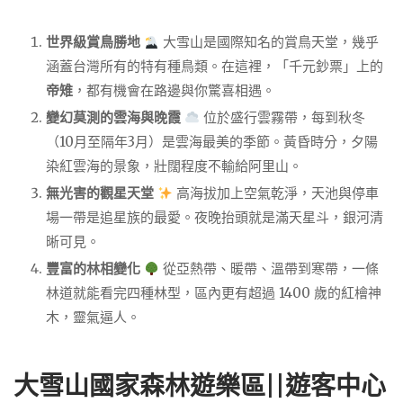
世界級賞鳥勝地
大雪山是國際知名的賞鳥天堂，幾乎
涵蓋台灣所有的特有種鳥類。在這裡，「千元鈔票」上的
帝雉
，都有機會在路邊與你驚喜相遇。
變幻莫測的雲海與晚霞
位於盛行雲霧帶，每到秋冬
（10月至隔年3月）是雲海最美的季節。黃昏時分，夕陽
染紅雲海的景象，壯闊程度不輸給阿里山。
無光害的觀星天堂
高海拔加上空氣乾淨，天池與停車
場一帶是追星族的最愛。夜晚抬頭就是滿天星斗，銀河清
晰可見。
豐富的林相變化
從亞熱帶、暖帶、溫帶到寒帶，一條
林道就能看完四種林型，區內更有超過 1400 歲的紅檜神
木，靈氣逼人。
大雪山國家森林遊樂區||遊客中心