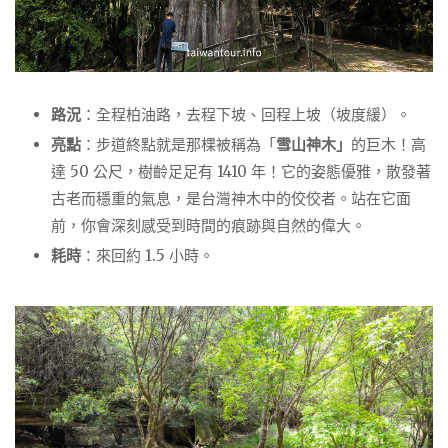
路況
：全程柏油路，去程下坡、回程上坡（坡度緩）。
亮點
：步道終點就是那棵被稱為「
雪山神木」
的巨木！高
達 50 公尺，樹齡足足有 1410 年！它的姿態優雅，散發著
古老而穩重的氣息，是台灣神木中的佼佼者。站在它面
前，你會深刻感受到時間的痕跡與自然的偉大。
耗時
：來回約 1.5 小時。