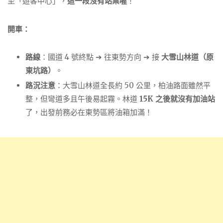
至「遊客中心」，
這一段沒有站票喔
！
開車：
路線
：國道 4 號終點 ➔ 往東勢方向 ➔ 接
大雪山林道（原
東坑路）
。
路況注意
：大雪山林道全長約 50 公里，柏油路面雖然平
整，但彎道多且午後易起霧。林道
15K 之後就沒有加油站
了，出發前務必在東勢區將油箱加滿！