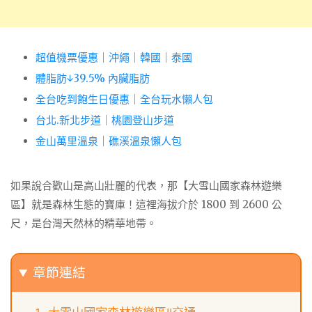
超值機票優惠
｜
沖繩
｜
韓國
｜
泰國
體脂肪↓39.5% 內臟脂肪
全台吃到飽生日優惠
｜
全台玩水懶人包
台北.新北步道
｜
桃園登山步道
金山萬里溫泉
｜
礁溪溫泉懶人包
如果說合歡山是高山壯麗的代表，那【大雪山國家森林遊樂
區】就是森林生態的寶庫！這裡海拔介於 1800 到 2600 公
尺，是台灣天然林的精華地帶。
章節連結