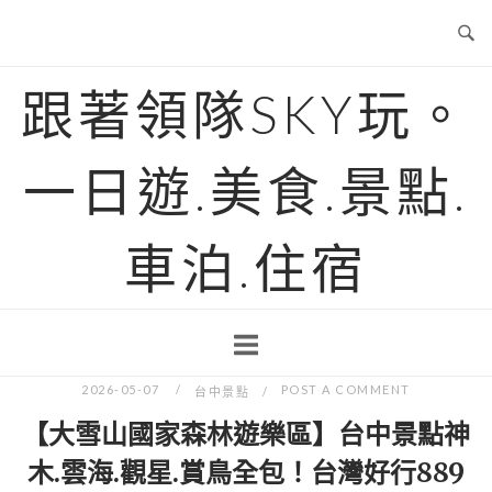
Skip
to
content
跟著領隊SKY玩。
一日遊.美食.景點.
車泊.住宿
2026-05-07
POST A COMMENT
台中景點
【大雪山國家森林遊樂區】台中景點神
木.雲海.觀星.賞鳥全包！台灣好行889