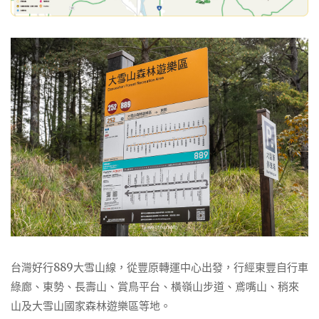
台灣好行889大雪山線，從豐原轉運中心出發，行經東豐自行車
綠廊、東勢、長壽山、賞鳥平台、橫嶺山步道、鳶嘴山、稍來
山及大雪山國家森林遊樂區等地。