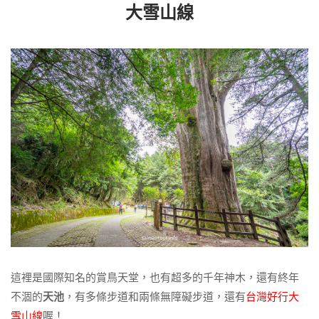
大雪山線
這裡是國際知名的賞鳥天堂，也有超多的千年神木，還有終年
不涸的
天池
，有多條步道和兩條無障礙步道，還有
台灣好行大
雪山線
喔！