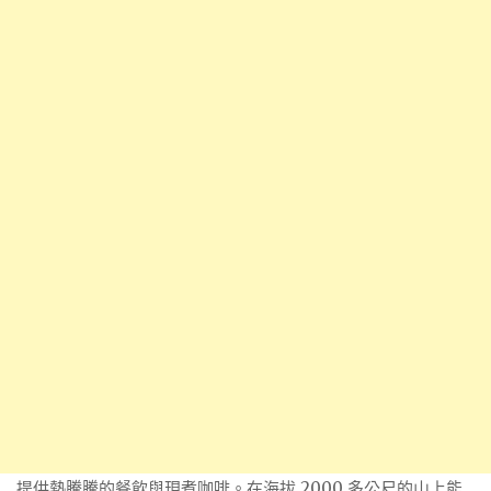
提供熱騰騰的餐飲與現煮咖啡。在海拔 2000 多公尺的山上能