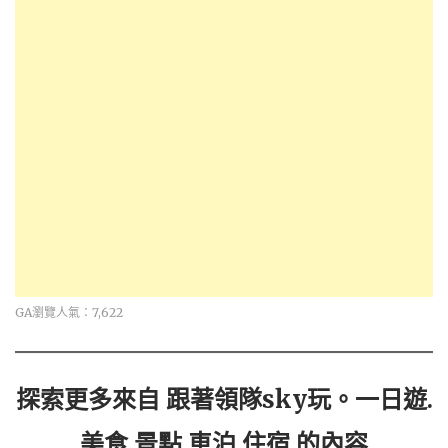
GA瀏覽人氣：7,622
探索更多來自 跟著領隊sky玩。一日遊.
美食.景點.車泊.住宿 的內容