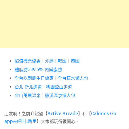
超值機票優惠
｜
沖繩
｜
韓國
｜
泰國
體脂肪↓39.5% 內臟脂肪
全台吃到飽生日優惠
｜
全台玩水懶人包
台北.新北步道
｜
桃園登山步道
金山萬里溫泉
｜
礁溪溫泉懶人包
朋友啊！之前介紹過【
Active Arcade
】和【
Calories Go
app去吧!!卡路里
】大家都玩得很開心，