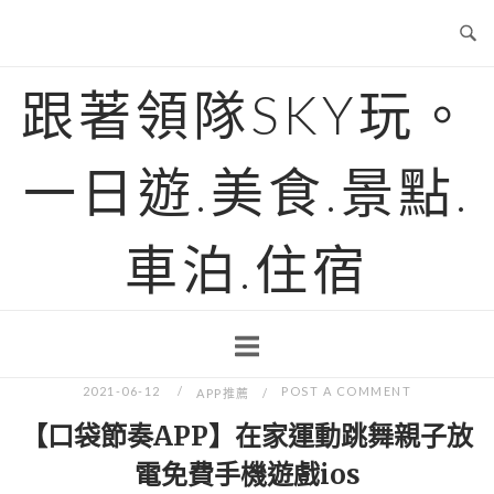
Skip
to
content
跟著領隊SKY玩。
一日遊.美食.景點.
車泊.住宿
2021-06-12
POST A COMMENT
APP推薦
【口袋節奏APP】在家運動跳舞親子放
電免費手機遊戲ios