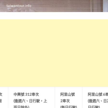
次
中興號 312車次
阿里山號
阿里山號 6
假
(逢週六、日行駛，上
2車次
(逢週六、日
班日除外)
(每日行駛)
日行駛)