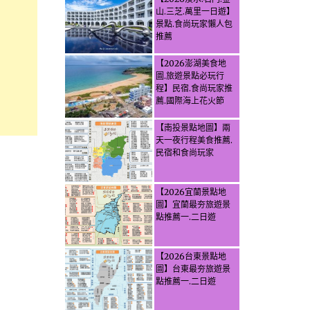
山.三芝.萬里一日遊】
景點.食尚玩家懶人包
推薦
【2026澎湖美食地
圖.旅遊景點必玩行
程】民宿.食尚玩家推
薦.國際海上花火節
【南投景點地圖】兩
天一夜行程美食推薦.
民宿和食尚玩家
【2026宜蘭景點地
圖】宜蘭最夯旅遊景
點推薦一.二日遊
【2026台東景點地
圖】台東最夯旅遊景
點推薦一.二日遊