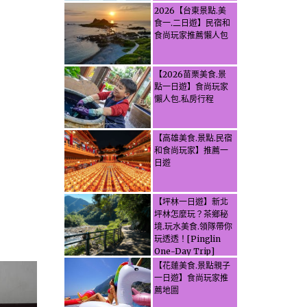
2026【台東景點.美
食一.二日遊】民宿和
食尚玩家推薦懶人包
【2026苗栗美食.景
點一日遊】食尚玩家
懶人包.私房行程
【高雄美食.景點.民宿
和食尚玩家】推薦一
日遊
【坪林一日遊】新北
坪林怎麼玩？茶鄉秘
境.玩水美食.領隊帶你
玩透透！[Pinglin
One-Day Trip]
How to explore
【花蓮美食.景點親子
Pinglin, New
一日遊】食尚玩家推
Taipei? Tea Village
薦地圖
Secrets, Water