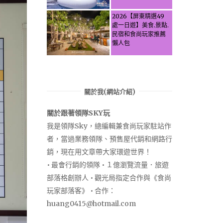
Activities & Food,
Let the guide take
2026【屏東精選49
you through it all!
處一日遊】美食.景點.
民宿和食尚玩家推薦
懶人包
關於我(網站介紹)
關於跟著領隊SKY玩
我是領隊Sky，總編輯兼食尚玩家駐站作
者，當過業務領隊、預售屋代銷和網路行
銷，現在用文章帶大家環遊世界！
• 最會行銷的領隊 • １億瀏覽流量．旅遊
部落格創辦人 • 觀光局指定合作與《食尚
玩家部落客》 • 合作：
huang0415@hotmail.com