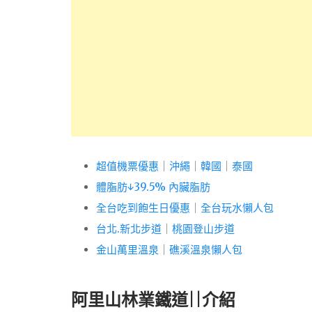
超值機票優惠
｜
沖繩
｜
韓國
｜
泰國
體脂肪↓39.5% 內臟脂肪
全台吃到飽生日優惠
｜
全台玩水懶人包
台北.新北步道
｜
桃園登山步道
金山萬里溫泉
｜
礁溪溫泉懶人包
阿里山林業鐵道||介紹