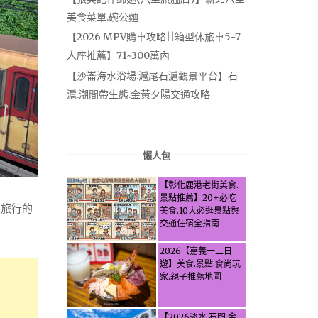
美食菜單.碗公麵
【2026 MPV購車攻略||箱型休旅車5~7
人座推薦】71~300萬內
【沙崙海水浴場.滬尾石滬觀景平台】石
滬.潮間帶生態.金黃夕陽交通攻略
懶人包
【彰化鹿港老街美食.
景點推薦】20+必吃
深旅行的
美食.10大必逛景點與
交通住宿全指南
2026【嘉義一二日
遊】美食.景點.食尚玩
家.親子推薦地圖
【2026淡水.石門.金