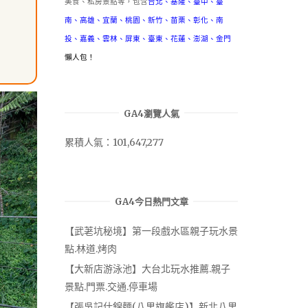
美食、私房景點等，包含
台北
、
基隆
、
臺中
、
臺
南
、
高雄
、
宜蘭
、
桃園
、
新竹
、
苗栗
、
彰化
、
南
投
、
嘉義
、
雲林
、
屏東
、
臺東
、
花蓮
、
澎湖
、
金門
懶人包！
GA4瀏覽人氣
累積人氣：101,647,277
GA4今日熱門文章
【武荖坑秘境】第一段戲水區親子玩水景
點.林道.烤肉
【大新店游泳池】大台北玩水推薦.親子
景點.門票.交通.停車場
【張吳記什錦麵(八里旗艦店)】新北八里