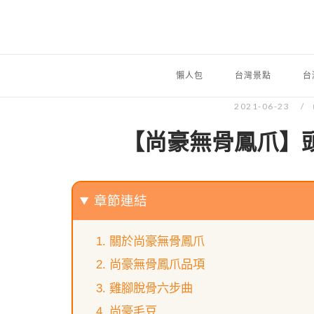
懶人包
台灣景點
台
2021-06-23
【尚豪無骨鳳爪】
章節連結
關於尚豪無骨鳳爪
尚豪無骨鳳爪品項
雞腳脫骨六步曲
尚豪毛豆