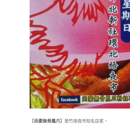
【
尚豪無骨鳳爪
】是竹南夜市知名店家，