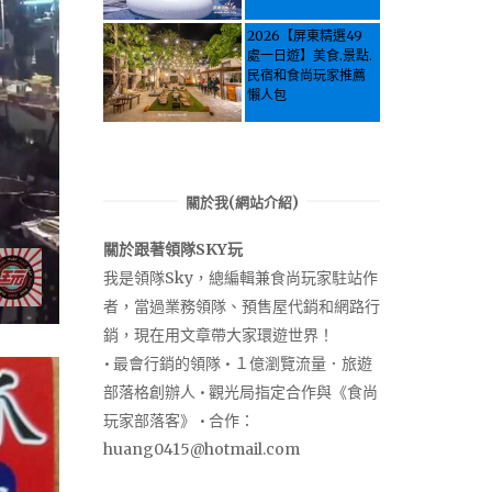
Activities & Food,
Let the guide take
2026【屏東精選49
you through it all!
處一日遊】美食.景點.
民宿和食尚玩家推薦
懶人包
關於我(網站介紹)
關於跟著領隊SKY玩
我是領隊Sky，總編輯兼食尚玩家駐站作
者，當過業務領隊、預售屋代銷和網路行
銷，現在用文章帶大家環遊世界！
• 最會行銷的領隊 • １億瀏覽流量．旅遊
部落格創辦人 • 觀光局指定合作與《食尚
玩家部落客》 • 合作：
huang0415@hotmail.com