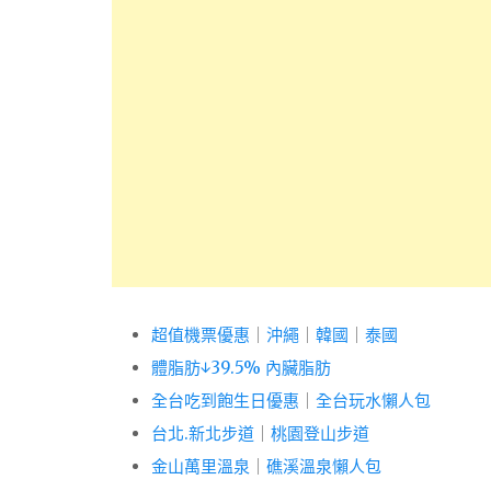
超值機票優惠
｜
沖繩
｜
韓國
｜
泰國
體脂肪↓39.5% 內臟脂肪
全台吃到飽生日優惠
｜
全台玩水懶人包
台北.新北步道
｜
桃園登山步道
金山萬里溫泉
｜
礁溪溫泉懶人包