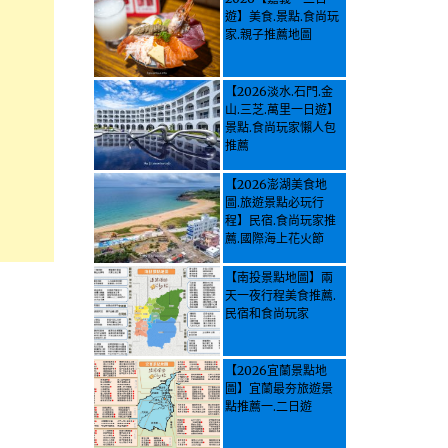
遊】美食.景點.食尚玩
家.親子推薦地圖
【2026淡水.石門.金
山.三芝.萬里一日遊】
景點.食尚玩家懶人包
推薦
【2026澎湖美食地
圖.旅遊景點必玩行
程】民宿.食尚玩家推
薦.國際海上花火節
【南投景點地圖】兩
天一夜行程美食推薦.
民宿和食尚玩家
【2026宜蘭景點地
圖】宜蘭最夯旅遊景
點推薦一.二日遊