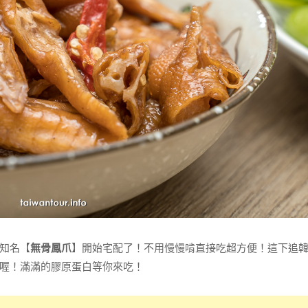
知名【
無骨鳳爪
】開始宅配了！不用慢慢啃直接吃超方便！這下追
喔！滿滿的膠原蛋白等你來吃！