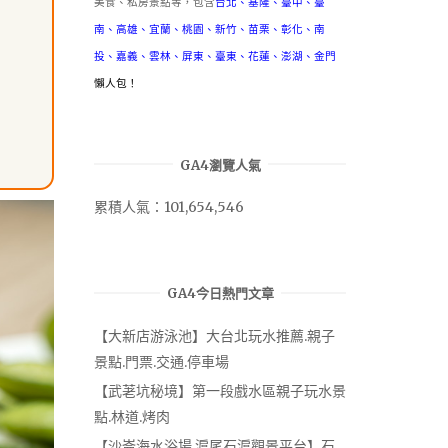
美食、私房景點等，包含
台北
、
基隆
、
臺中
、
臺
南
、
高雄
、
宜蘭
、
桃園
、
新竹
、
苗栗
、
彰化
、
南
投
、
嘉義
、
雲林
、
屏東
、
臺東
、
花蓮
、
澎湖
、
金門
懶人包！
GA4瀏覽人氣
累積人氣：101,654,546
GA4今日熱門文章
【大新店游泳池】大台北玩水推薦.親子
景點.門票.交通.停車場
【武荖坑秘境】第一段戲水區親子玩水景
點.林道.烤肉
【沙崙海水浴場.滬尾石滬觀景平台】石