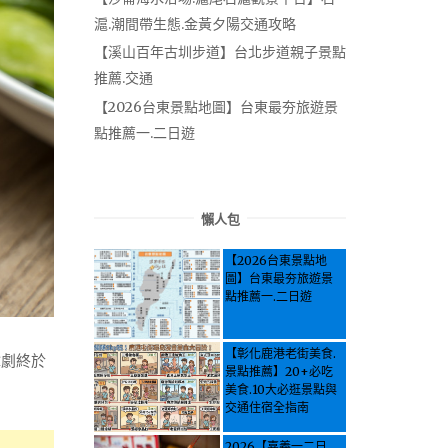
滬.潮間帶生態.金黃夕陽交通攻略
【溪山百年古圳步道】台北步道親子景點
推薦.交通
【2026台東景點地圖】台東最夯旅遊景
點推薦一.二日遊
懶人包
【2026台東景點地
圖】台東最夯旅遊景
點推薦一.二日遊
【彰化鹿港老街美食.
韓劇終於
景點推薦】20+必吃
美食.10大必逛景點與
交通住宿全指南
2026【嘉義一二日