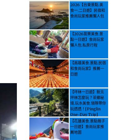
2026【台東景點.美
食一.二日遊】民宿和
食尚玩家推薦懶人包
【2026苗栗美食.景
點一日遊】食尚玩家
懶人包.私房行程
【高雄美食.景點.民宿
和食尚玩家】推薦一
日遊
【坪林一日遊】新北
坪林怎麼玩？茶鄉秘
境.玩水美食.領隊帶你
玩透透！[Pinglin
One-Day Trip]
How to explore
【花蓮美食.景點親子
Pinglin, New
一日遊】食尚玩家推
Taipei? Tea Village
薦地圖
Secrets, Water