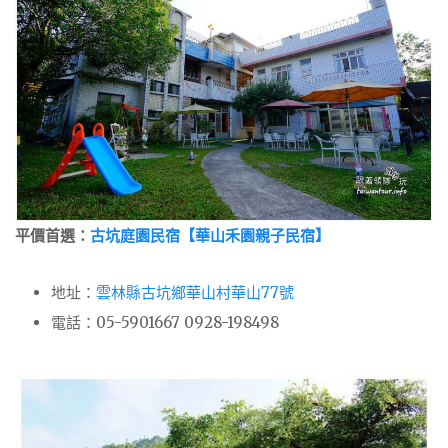
平價首選：
古坑庭園民宿【華山禾園親子民宿】
地址：
雲林縣古坑鄉華山村華山77號
電話：05-5901667 0928-198498