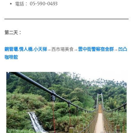
電話： 05-590-0493
第二天：
鋼管壩.情人橋.小天梯
→
西市場美食
→
雲中街警察宿舍群
→
凹凸
咖啡館