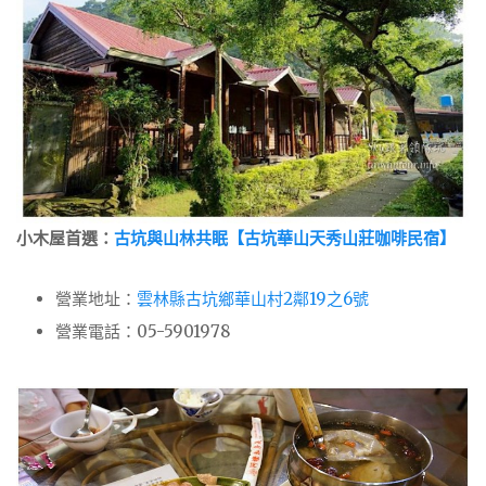
小木屋首選：
古坑與山林共眠【古坑華山天秀山莊咖啡民宿】
營業地址：
雲林縣古坑鄉華山村2鄰19之6號
營業電話：05-5901978