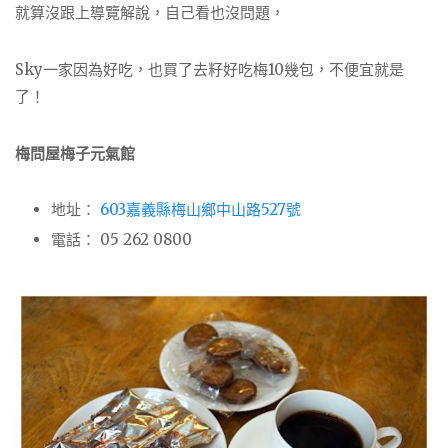
就算沒跟上導覽解說，自己看也沒問題，
Sky一家因為好吃，也買了去籽好吃梅10幾包，不便宜就是
了！
梅問屋梅子元氣館
地址：
603嘉義縣梅山鄉中山路527號
電話： 05 262 0800