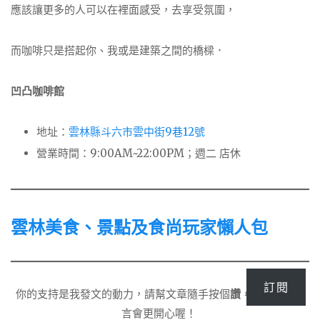
應該讓更多的人可以在裡面感受，去享受氛圍，
而咖啡只是搭起你、我或是建築之間的橋樑．
凹凸咖啡館
地址：
雲林縣斗六市雲中街9巷12號
營業時間：9:00AM~22:00PM；週二 店休
雲林美食、景點及食尚玩家懶人包
訂閱
你的支持是我發文的動力，請幫文章隨手按個
讚，
有分享和留
言會更開心喔！