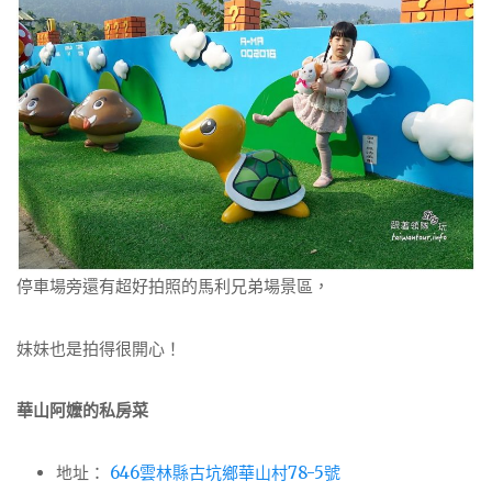
停車場旁還有超好拍照的馬利兄弟場景區，
妹妹也是拍得很開心！
華山阿嬤的私房菜
地址：
646雲林縣古坑鄉華山村78-5號