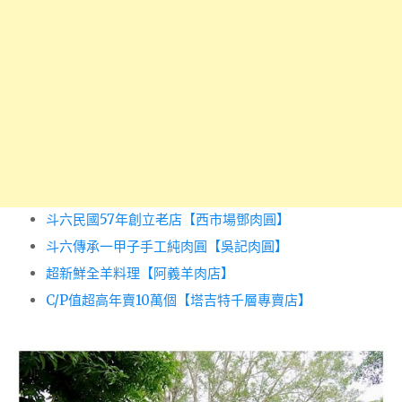
斗六民國57年創立老店【西市場鄧肉圓】
斗六傳承一甲子手工純肉圓【吳記肉圓】
超新鮮全羊料理【阿義羊肉店】
C/P值超高年賣10萬個【塔吉特千層專賣店】