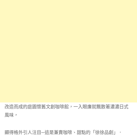
改造而成的庭園懷舊文創咖啡館，一入眼廉就飄散著濃濃日式
風味，
顯得格外引人注目─這是兼賣咖啡、甜點的「徐徐品創」．