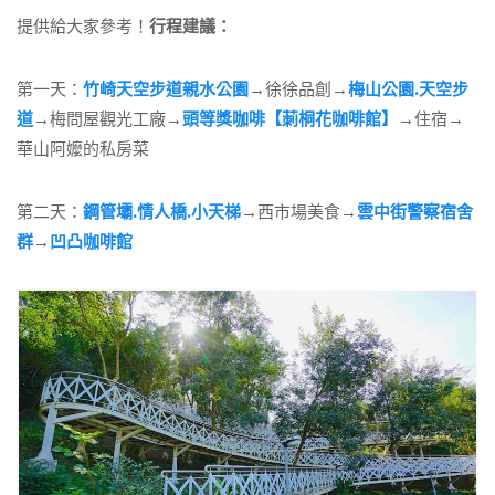
提供給大家參考！
行程建議：
第一天：
竹崎天空步道親水公園
→
徐徐品創
→
梅山公園.天空步
道
→梅問屋觀光工廠→
頭等獎咖啡【莿桐花咖啡館】
→
住宿
→
華山阿嬤的私房菜
第二天：
鋼管壩.情人橋.小天梯
→西市場美食
→
雲中街警察宿舍
群
→
凹凸咖啡館