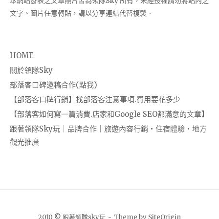
本網站發表之文章照片皆為領隊Sky 所有，未經授權請勿將站內之
文字、圖片任意轉貼，請以分享連結代替複製．
HOME
關於領隊Sky
部落客口碑邀稿合作(點我)
【部落客口碑行銷】找部落客注意事項.費用要花多少
【部落客如何寫一篇消費.店家和Google SEO都滿意的文章】
跟著領隊Sky玩｜品牌合作｜旅遊內容行銷・住宿體驗・地方
觀光推廣
2010 © 跟著領隊sky玩
Theme by
SiteOrigin