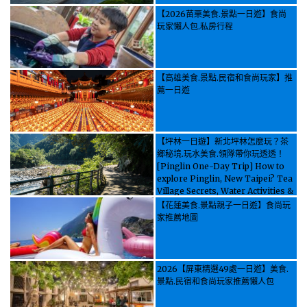
【2026苗栗美食.景點一日遊】食尚
玩家懶人包.私房行程
【高雄美食.景點.民宿和食尚玩家】推
薦一日遊
【坪林一日遊】新北坪林怎麼玩？茶
鄉秘境.玩水美食.領隊帶你玩透透！
[Pinglin One-Day Trip] How to
explore Pinglin, New Taipei? Tea
Village Secrets, Water Activities &
Food, Let the guide take you
【花蓮美食.景點親子一日遊】食尚玩
through it all!
家推薦地圖
2026【屏東精選49處一日遊】美食.
景點.民宿和食尚玩家推薦懶人包