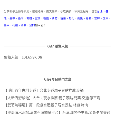
分享親子活動好去處、旅遊路線、雨天備案、小吃美食、私房景點等，包含
台北
、
基
隆
、
臺中
、
臺南
、
高雄
、
宜蘭
、
桃園
、
新竹
、
苗栗
、
彰化
、
南投
、
嘉義
、
雲林
、
屏東
、
臺東
、
花蓮
、
澎湖
、
金門
懶人包！
GA4瀏覽人氣
累積人氣：101,659,608
GA4今日熱門文章
【溪山百年古圳步道】台北步道親子景點推薦.交通
【大新店游泳池】大台北玩水推薦.親子景點.門票.交通.停車場
【武荖坑秘境】第一段戲水區親子玩水景點.林道.烤肉
【沙崙海水浴場.滬尾石滬觀景平台】石滬.潮間帶生態.金黃夕陽交通