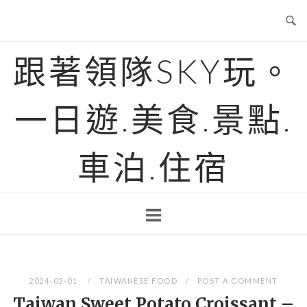
Skip
to
content
跟著領隊SKY玩。
一日遊.美食.景點.
車泊.住宿
2024-05-01
TAIWANESE FOOD
POST A COMMENT
Taiwan Sweet Potato Croissant –