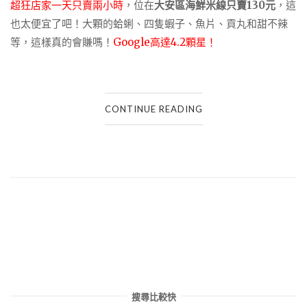
超狂店家一天只賣兩小時
，位在
大安區海鮮米線只賣130元
，這
也太便宜了吧！大顆的蛤蜊、四隻蝦子、魚片、貢丸和甜不辣
等，這樣真的會賺嗎！
Google高達4.2顆星！
CONTINUE READING
搜尋比較快