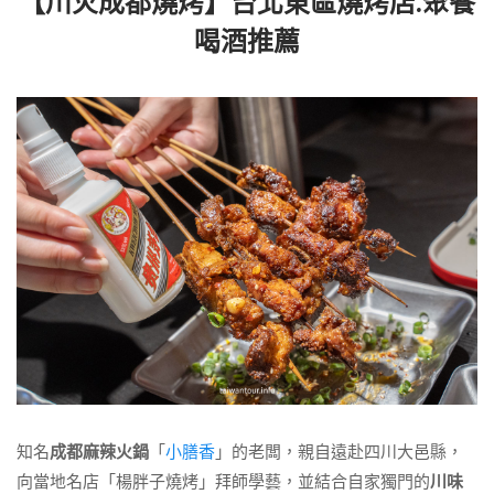
【川火成都燒烤】台北東區燒烤店.聚餐
喝酒推薦
知名
成都麻辣火鍋
「
小膳香
」的老闆，親自遠赴四川大邑縣，
向當地名店「楊胖子燒烤」拜師學藝，並結合自家獨門的
川味