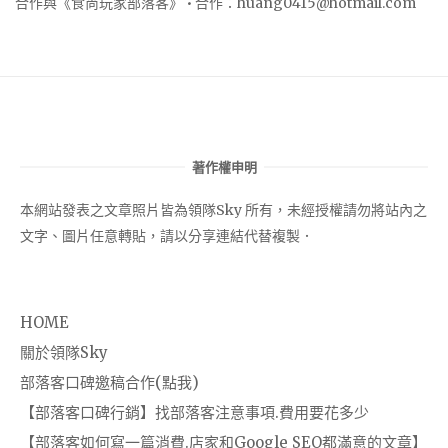
合作與《食尚玩家部落客》 • 合作：
huang0415@hotmail.com
著作權申明
本網站發表之文章照片皆為領隊Sky 所有，未經授權請勿將站內之
文字、圖片任意轉貼，請以分享連結代替複製．
HOME
關於領隊Sky
部落客口碑邀稿合作(點我)
【部落客口碑行銷】找部落客注意事項.費用要花多少
【部落客如何寫一篇消費.店家和Google SEO都滿意的文章】