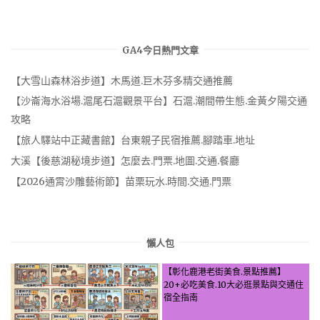
GA4今日熱門文章
【大雪山森林浴步道】木馬道.巨木芬多精交通推薦
【沙崙海水浴場.滬尾石滬觀景平台】石滬.潮間帶生態.金黃夕陽交通
攻略
【旅人驛站中正藏書館】台東親子民宿推薦.腳踏車.地址
大溪【後慈湖秘境步道】怎麼去.門票.地圖.交通.餐廳
【2026通霄沙雕藝術節】苗栗玩水.時間.交通.門票
懶人包
【彰化鹿港老街美食.景點推薦】
20+必吃美食.10大必逛景點與交通住
宿全指南