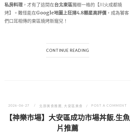
私房料理
，才有了這間在
台北東區
獨樹一格的【川火成都燒
烤】。難怪能在
Google地圖上狂掃4.8顆星高評價
，成為饕客
們口耳相傳的東區燒烤新寵兒！
CONTINUE READING
2026-06-27
POST A COMMENT
北部美食推薦
,
大安區美食
【神樂市場】大安區成功市場丼飯.生魚
片推薦