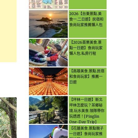
2026【台東景點.美
食一.二日遊】民宿和
食尚玩家推薦懶人包
【2026苗栗美食.景
點一日遊】食尚玩家
懶人包.私房行程
【高雄美食.景點.民宿
和食尚玩家】推薦一
日遊
【坪林一日遊】新北
坪林怎麼玩？茶鄉秘
境.玩水美食.領隊帶你
玩透透！[Pinglin
One-Day Trip]
How to explore
【花蓮美食.景點親子
Pinglin, New
一日遊】食尚玩家推