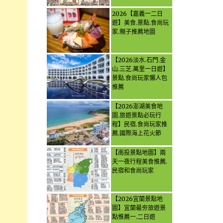
2026【嘉義一二日
遊】美食.景點.食尚玩
家.親子推薦地圖
【2026淡水.石門.金
山.三芝.萬里一日遊】
景點.食尚玩家懶人包
推薦
【2026澎湖美食地
圖.旅遊景點必玩行
程】民宿.食尚玩家推
薦.國際海上花火節
【南投景點地圖】兩
天一夜行程美食推薦.
民宿和食尚玩家
【2026宜蘭景點地
圖】宜蘭最夯旅遊景
點推薦一.二日遊