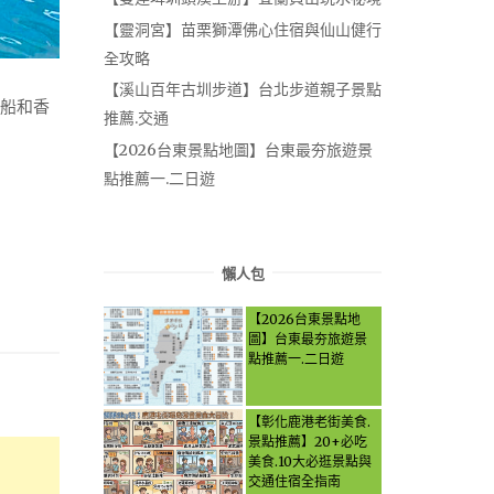
【靈洞宮】苗栗獅潭佛心住宿與仙山健行
全攻略
【溪山百年古圳步道】台北步道親子景點
划船和香
推薦.交通
【2026台東景點地圖】台東最夯旅遊景
點推薦一.二日遊
懶人包
【2026台東景點地
圖】台東最夯旅遊景
點推薦一.二日遊
【彰化鹿港老街美食.
景點推薦】20+必吃
美食.10大必逛景點與
交通住宿全指南