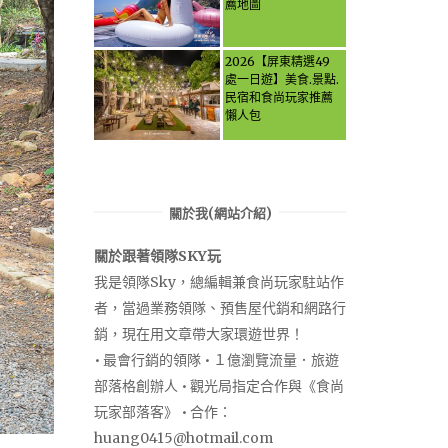
Taipei? Tea Village
薦地圖
Secrets, Water
Activities & Food,
Let the guide take
2026【屏東精選49
you through it all!
處一日遊】美食.景點.
民宿和食尚玩家推薦
懶人包
關於我(網站介紹)
關於跟著領隊SKY玩
我是領隊Sky，總編輯兼食尚玩家駐站作
者，當過業務領隊、預售屋代銷和網路行
銷，現在用文章帶大家環遊世界！
• 最會行銷的領隊 • １億瀏覽流量．旅遊
部落格創辦人 • 觀光局指定合作與《食尚
玩家部落客》 • 合作：
huang0415@hotmail.com