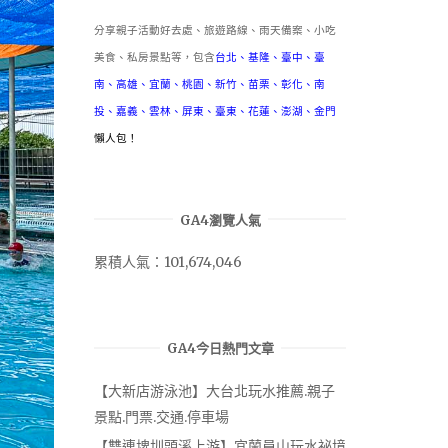
分享親子活動好去處、旅遊路線、雨天備案、小吃
美食、私房景點等，包含
台北
、
基隆
、
臺中
、
臺
南
、
高雄
、
宜蘭
、
桃園
、
新竹
、
苗栗
、
彰化
、
南
投
、
嘉義
、
雲林
、
屏東
、
臺東
、
花蓮
、
澎湖
、
金門
懶人包！
GA4瀏覽人氣
累積人氣：101,674,046
GA4今日熱門文章
【大新店游泳池】大台北玩水推薦.親子
景點.門票.交通.停車場
【雙連埤圳頭溪上游】宜蘭員山玩水祕境