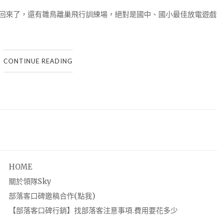
區回來了，還有雛鳥離巢飛行訓練場，絕對是國中、國小最佳放電遊戲
CONTINUE READING
HOME
關於領隊Sky
部落客口碑邀稿合作(點我)
【部落客口碑行銷】找部落客注意事項.費用要花多少