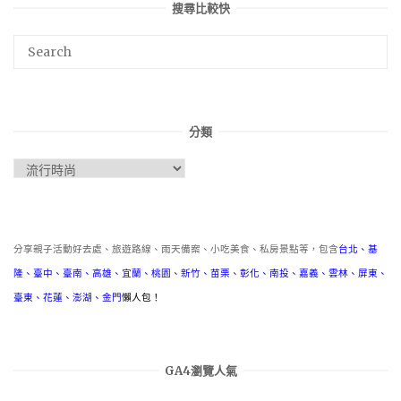
搜尋比較快
分類
分
類
分享親子活動好去處、旅遊路線、雨天備案、小吃美食、私房景點等，包含
台北
、
基
隆
、
臺中
、
臺南
、
高雄
、
宜蘭
、
桃園
、
新竹
、
苗栗
、
彰化
、
南投
、
嘉義
、
雲林
、
屏東
、
臺東
、
花蓮
、
澎湖
、
金門
懶人包！
GA4瀏覽人氣