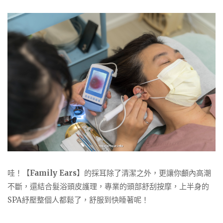
哇！【
Family Ears
】的採耳除了清潔之外，更讓你顱內高潮
不斷，還結合髮浴頭皮護理，專業的頭部舒刮按摩，上半身的
SPA紓壓整個人都鬆了，舒服到快睡著呢！