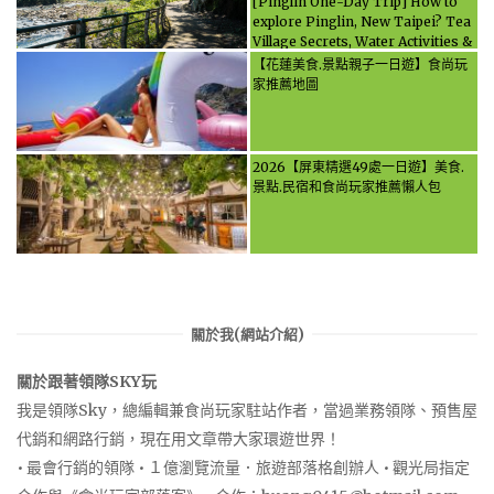
[Pinglin One-Day Trip] How to
explore Pinglin, New Taipei? Tea
Village Secrets, Water Activities &
Food, Let the guide take you
【花蓮美食.景點親子一日遊】食尚玩
through it all!
家推薦地圖
2026【屏東精選49處一日遊】美食.
景點.民宿和食尚玩家推薦懶人包
關於我(網站介紹)
關於跟著領隊SKY玩
我是領隊Sky，總編輯兼食尚玩家駐站作者，當過業務領隊、預售屋
代銷和網路行銷，現在用文章帶大家環遊世界！
• 最會行銷的領隊 • １億瀏覽流量．旅遊部落格創辦人 • 觀光局指定