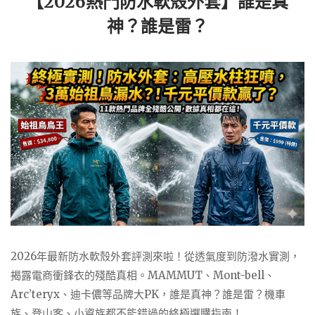
【2026熱門防水軟殼外套】誰是真
神？誰是雷？
2026年最新防水軟殼外套評測來啦！從透氣度到防潑水實測，
揭露電商衝鋒衣的殘酷真相。MAMMUT、Mont-bell、
Arc’teryx、迪卡儂等品牌大PK，誰是真神？誰是雷？機車
族、登山客、小資族都不能錯過的終極選購指南！