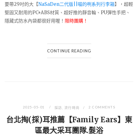
要帶29吋的大【
NaSaDen二代版||喵的咧系列行李箱
】，超輕
堅固又耐用的PC+ABS材質、超好推的靜音輪、PU彈性手把、
隱藏式防水內袋都很好用喔！
限時團購！
CONTINUE READING
2025-05-01
2 COMMENTS
採訪
,
流行時尚
台北掏(採)耳推薦【Family Ears】東
區最大采耳團隊.髮浴