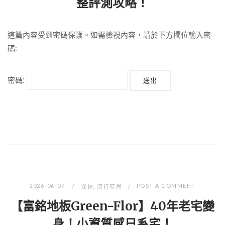
整評測攻略！
這篇內容受到密碼保護。如需檢視內容，請於下方欄位輸入密
碼:
密碼:
2026-06-07
POST A COMMENT
採訪
,
流行時尚
【富銘地板Green-Flor】40年老宅變
身！小資質感日系宅！