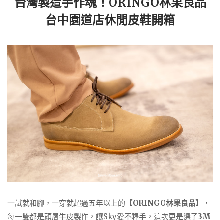
台灣製造手作魂！ORINGO林果良品
台中園道店休閒皮鞋開箱
一試就和腳，一穿就超過五年以上的【
ORINGO林果良品
】，
每一雙都是頭層牛皮製作，讓Sky愛不釋手，這次更是選了
3M