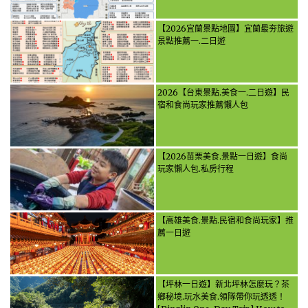
【2026宜蘭景點地圖】宜蘭最夯旅遊
景點推薦一.二日遊
2026【台東景點.美食一.二日遊】民
宿和食尚玩家推薦懶人包
【2026苗栗美食.景點一日遊】食尚
玩家懶人包.私房行程
【高雄美食.景點.民宿和食尚玩家】推
薦一日遊
【坪林一日遊】新北坪林怎麼玩？茶
鄉秘境.玩水美食.領隊帶你玩透透！