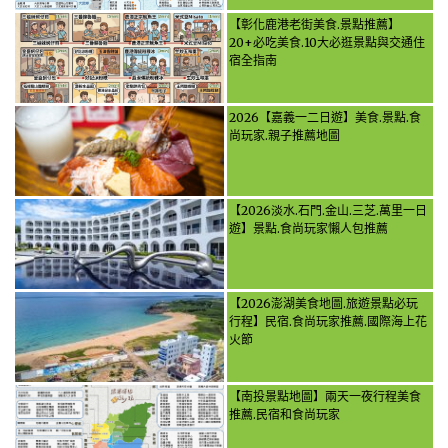
【彰化鹿港老街美食.景點推薦】
20+必吃美食.10大必逛景點與交通住
宿全指南
2026【嘉義一二日遊】美食.景點.食
尚玩家.親子推薦地圖
【2026淡水.石門.金山.三芝.萬里一日
遊】景點.食尚玩家懶人包推薦
【2026澎湖美食地圖.旅遊景點必玩
行程】民宿.食尚玩家推薦.國際海上花
火節
【南投景點地圖】兩天一夜行程美食
推薦.民宿和食尚玩家