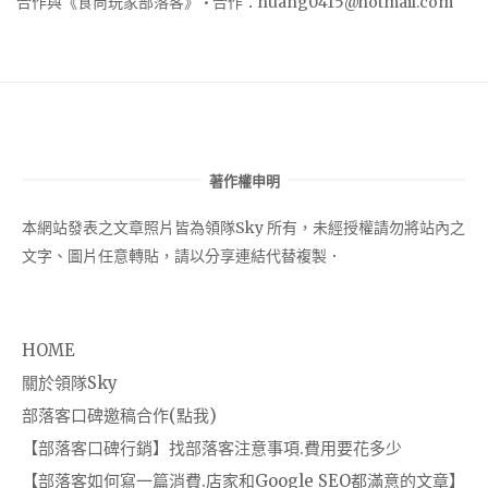
合作與《食尚玩家部落客》 • 合作：
huang0415@hotmail.com
著作權申明
本網站發表之文章照片皆為領隊Sky 所有，未經授權請勿將站內之
文字、圖片任意轉貼，請以分享連結代替複製．
HOME
關於領隊Sky
部落客口碑邀稿合作(點我)
【部落客口碑行銷】找部落客注意事項.費用要花多少
【部落客如何寫一篇消費.店家和Google SEO都滿意的文章】