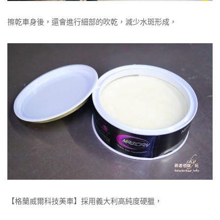
擦乾車身後，還會進行細部的吹乾，減少水斑形成，
【格蘭威爾科技美車】採用義大利高純度硬臘，