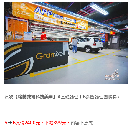
這次【
格蘭威爾科技美車
】A基礎護理＋B鋼圈護理團購劵，
A
B原價2400元，下殺899元，
內容不馬虎，