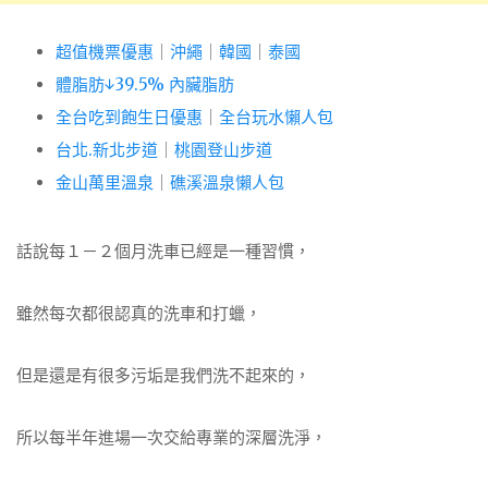
超值機票優惠
｜
沖繩
｜
韓國
｜
泰國
體脂肪↓39.5% 內臟脂肪
全台吃到飽生日優惠
｜
全台玩水懶人包
台北.新北步道
｜
桃園登山步道
金山萬里溫泉
｜
礁溪溫泉懶人包
話說每１－２個月洗車已經是一種習慣，
雖然每次都很認真的洗車和打蠟，
但是還是有很多污垢是我們洗不起來的，
所以每半年進場一次交給專業的深層洗淨，