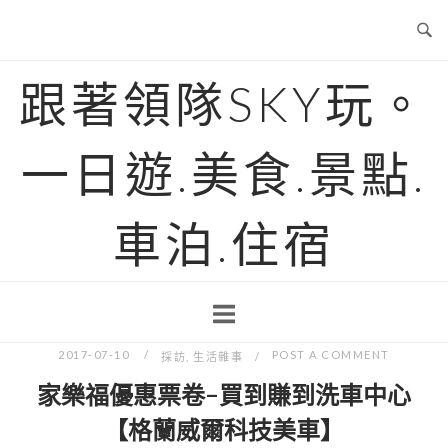
Skip
to
content
跟著領隊SKY玩。
一日遊.美食.景點.
車泊.住宿
2017-07-10
POST A COMMENT
採訪
,
生活雜事
家樂福優惠票卷-買到賺到洗車中心
【格蘭威爾科技美車】