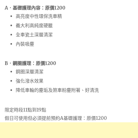
A．基礎護理內容：原價1200
高亮度中性環保洗車精
義大利高純度硬臘
全車瓷土深層清潔
內裝吸塵
B．鋼圈護理：原價1200
鋼圈深層清潔
強化潑水效果
降低車輪的塵垢及煞車粉塵附著、好清洗
限定時段11點到19點
假日可使用但必須提前預約A基礎護理：原價1200