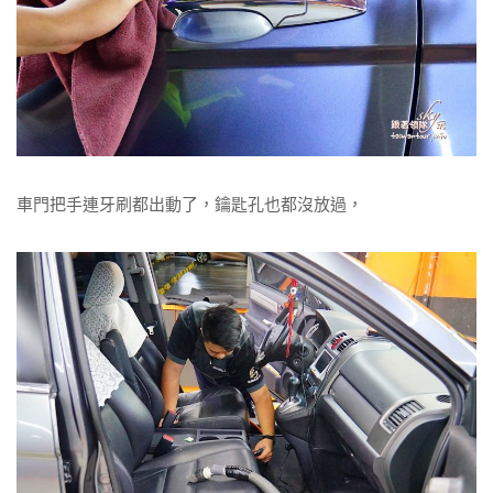
車門把手連牙刷都出動了，鑰匙孔也都沒放過，