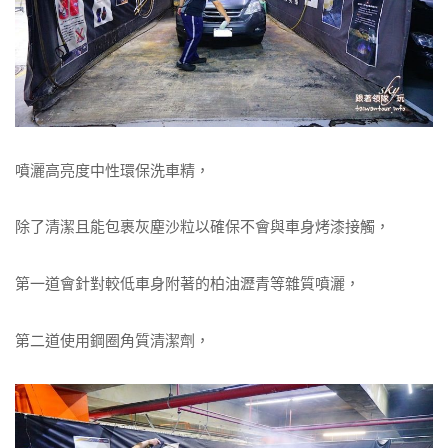
噴灑高亮度中性環保洗車精，
除了清潔且能包裹灰塵沙粒以確保不會與車身烤漆接觸，
第一道會針對較低車身附著的柏油瀝青等雜質噴灑，
第二道使用鋼圈角質清潔劑，