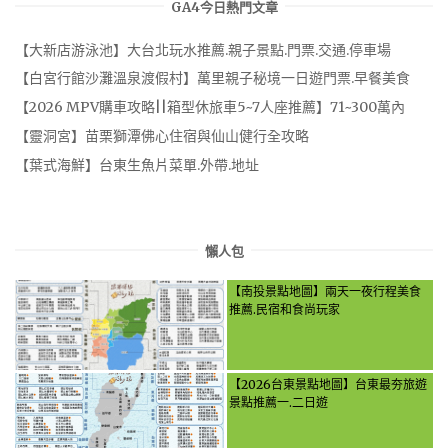
GA4今日熱門文章
【大新店游泳池】大台北玩水推薦.親子景點.門票.交通.停車場
【白宮行館沙灘溫泉渡假村】萬里親子秘境一日遊門票.早餐美食
【2026 MPV購車攻略||箱型休旅車5~7人座推薦】71~300萬內
【靈洞宮】苗栗獅潭佛心住宿與仙山健行全攻略
【葉式海鮮】台東生魚片菜單.外帶.地址
懶人包
【南投景點地圖】兩天一夜行程美食
推薦.民宿和食尚玩家
【2026台東景點地圖】台東最夯旅遊
景點推薦一.二日遊