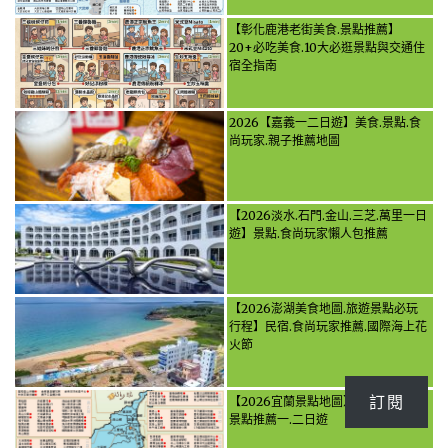
【彰化鹿港老街美食.景點推薦】
20+必吃美食.10大必逛景點與交通住
宿全指南
2026【嘉義一二日遊】美食.景點.食
尚玩家.親子推薦地圖
【2026淡水.石門.金山.三芝.萬里一日
遊】景點.食尚玩家懶人包推薦
【2026澎湖美食地圖.旅遊景點必玩
行程】民宿.食尚玩家推薦.國際海上花
火節
訂閱
【2026宜蘭景點地圖】宜蘭最夯旅遊
景點推薦一.二日遊