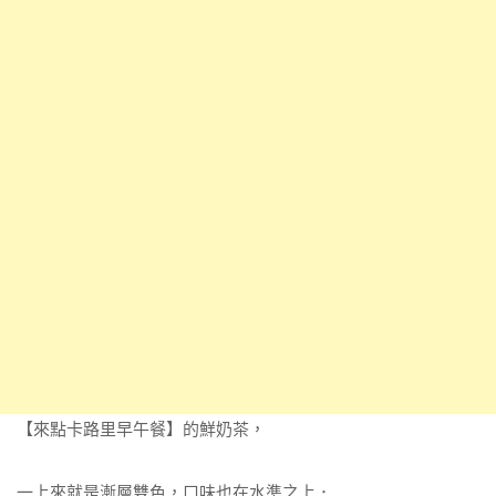
【來點卡路里早午餐】的鮮奶茶，
一上來就是漸層雙色，口味也在水準之上．