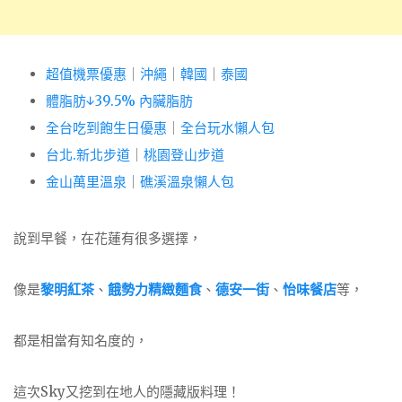
超值機票優惠
｜
沖繩
｜
韓國
｜
泰國
體脂肪↓39.5% 內臟脂肪
全台吃到飽生日優惠
｜
全台玩水懶人包
台北.新北步道
｜
桃園登山步道
金山萬里溫泉
｜
礁溪溫泉懶人包
說到早餐，在花蓮有很多選擇，
像是
黎明紅茶
、
餓勢力精緻麵食
、
德安一街
、
怡味餐店
等，
都是相當有知名度的，
這次Sky又挖到在地人的隱藏版料理！