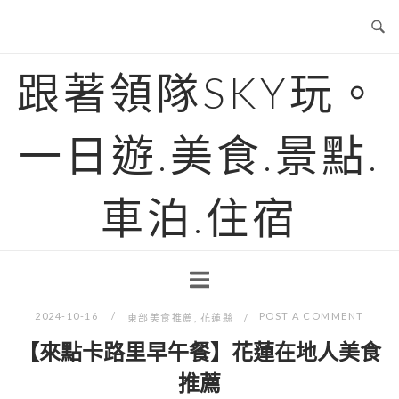
Skip
to
content
跟著領隊SKY玩。
一日遊.美食.景點.
車泊.住宿
2024-10-16
POST A COMMENT
東部美食推薦
,
花蓮縣
【來點卡路里早午餐】花蓮在地人美食
推薦