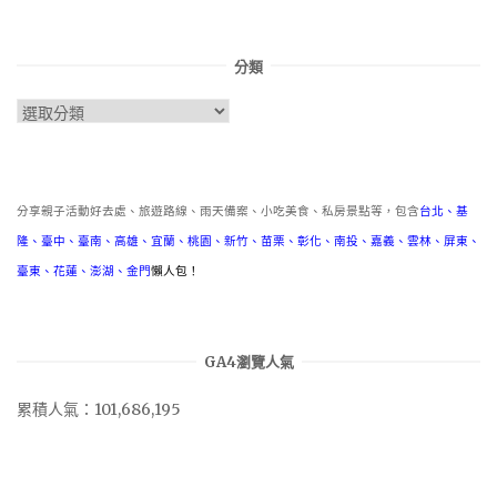
分類
分
類
分享親子活動好去處、旅遊路線、雨天備案、小吃美食、私房景點等，包含
台北
、
基
隆
、
臺中
、
臺南
、
高雄
、
宜蘭
、
桃園
、
新竹
、
苗栗
、
彰化
、
南投
、
嘉義
、
雲林
、
屏東
、
臺東
、
花蓮
、
澎湖
、
金門
懶人包！
GA4瀏覽人氣
累積人氣：101,686,195