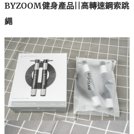
BYZOOM健身產品||高轉速鋼索跳
繩