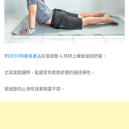
BYZOOM健身產品
在瑜珈墊 4 MM上練瑜珈很舒服，
尤其是跳躍時，能感受到柔軟舒適的極佳彈性，
瑜珈墊的止滑性效果相當不錯，