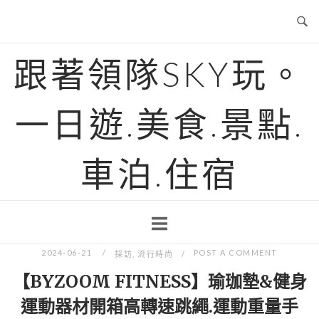
Skip
to
content
跟著領隊SKY玩。
一日遊.美食.景點.
車泊.住宿
2024-06-21
POST A COMMENT
採訪
,
流行時尚
【BYZOOM FITNESS】瑜珈墊&健身
運動器材開箱高轉速跳繩.運動重量手