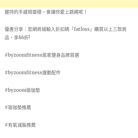
握持的手感相當穩，會讓你愛上跳繩呢！
優惠分享：官網商城輸入折扣碼「fatloss」購買以上三款商
品，享86折!
#byzoomfitness居家健身品牌首選
#byzoomfitness運動配件
#byzoom瑜珈墊
#瑜珈墊推薦
#有氧減脂推薦