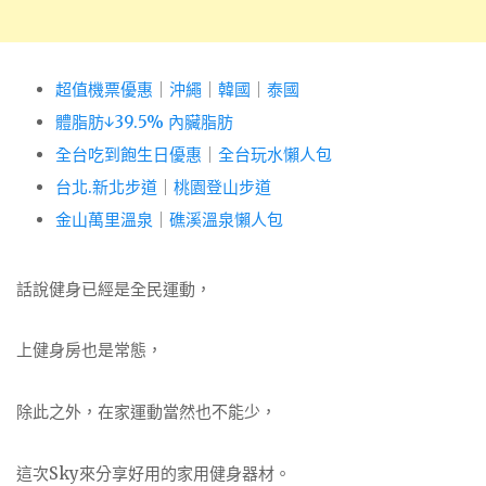
超值機票優惠
｜
沖繩
｜
韓國
｜
泰國
體脂肪↓39.5% 內臟脂肪
全台吃到飽生日優惠
｜
全台玩水懶人包
台北.新北步道
｜
桃園登山步道
金山萬里溫泉
｜
礁溪溫泉懶人包
話說健身已經是全民運動，
上健身房也是常態，
除此之外，在家運動當然也不能少，
這次Sky來分享好用的家用健身器材。