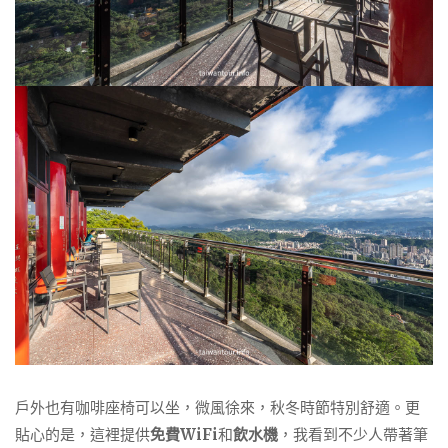
戶外也有咖啡座椅可以坐，微風徐來，秋冬時節特別舒適。更
貼心的是，這裡提供
免費WiFi
和
飲水機
，我看到不少人帶著筆