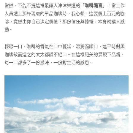
當然，不能不提這裡最讓人津津樂道的「
咖啡隨喜
」！當工作
人員遞上那杯現磨的單品咖啡時，我心想，這要價上百元的咖
啡，竟然由你自己決定價值？那份信任與慷慨，本身就讓人感
動。
輕啜一口，咖啡的香氣在口中蔓延，溫潤而順口，連平時對黑
咖啡敬而遠之的太太都讚不絕口。在這樣絕美的景觀下品嚐，
每一口都多了一份滋味，一份對生活的感恩。