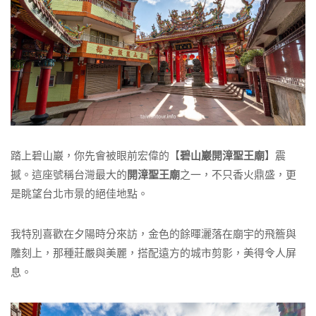
踏上碧山巖，你先會被眼前宏偉的【
碧山巖開漳聖王廟
】震
撼。這座號稱台灣最大的
開漳聖王廟
之一，不只香火鼎盛，更
是眺望台北市景的絕佳地點。
我特別喜歡在夕陽時分來訪，金色的餘暉灑落在廟宇的飛簷與
雕刻上，那種莊嚴與美麗，搭配遠方的城市剪影，美得令人屏
息。