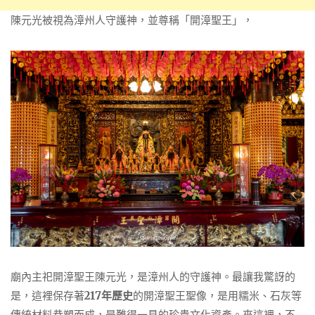
陳元光被視為漳州人守護神，並尊稱「開漳聖王」，
廟內主祀開漳聖王陳元光，是漳州人的守護神。最讓我驚訝的
是，這裡保存著
217年歷史
的開漳聖王聖像，是用糯米、石灰等
傳統材料恭塑而成，是難得一見的珍貴文化資產。來這裡，不