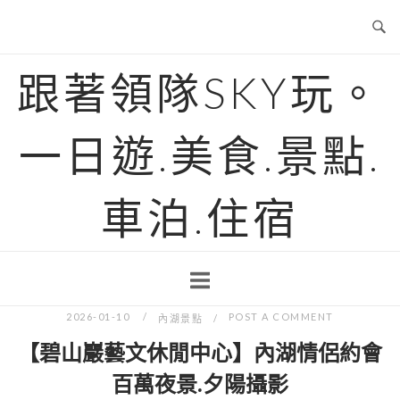
Skip
to
content
跟著領隊SKY玩。
一日遊.美食.景點.
車泊.住宿
2026-01-10
POST A COMMENT
內湖景點
【碧山巖藝文休閒中心】內湖情侶約會
百萬夜景.夕陽攝影