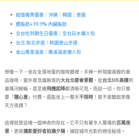
超值機票優惠
｜
沖繩
｜
韓國
｜
泰國
體脂肪↓39.5% 內臟脂肪
全台吃到飽生日優惠
｜
全台玩水懶人包
台北.新北步道
｜
桃園登山步道
金山萬里溫泉
｜
礁溪溫泉懶人包
想像一下，坐在全落地窗的咖啡廳裡，手捧一杯現磨香醇的單
品咖啡，窗外是浩瀚無垠的
大台北都會景觀
，從
台北101高樓
到
基隆河蜿蜒，甚至連
飛機起降
都清晰可見，而這一切，你只需
要「
隨心意
」付費，還能坐上一整天
不限時
！是不是聽起來像
天方夜譚？
這裡就是這樣一個神奇的存在。它不只有著令人驚嘆的
百萬夜
景
，更是
攝影愛好者拍攝夕陽
、捕捉城市光影的絕佳秘境。