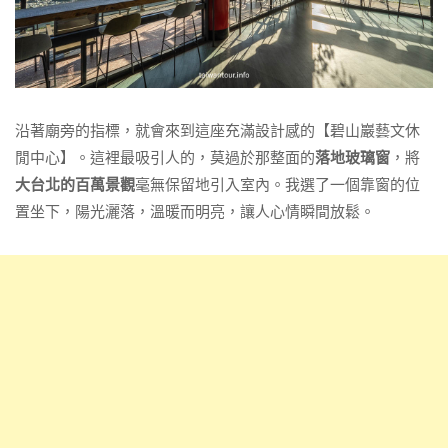
沿著廟旁的指標，就會來到這座充滿設計感的【碧山巖藝文休
閒中心】。這裡最吸引人的，莫過於那整面的
落地玻璃窗
，將
大台北的百萬景觀
毫無保留地引入室內。我選了一個靠窗的位
置坐下，陽光灑落，溫暖而明亮，讓人心情瞬間放鬆。