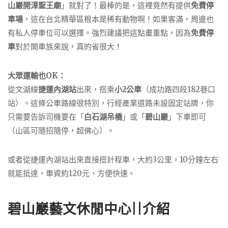
山巖開漳聖王廟
」就對了！最棒的是，這裡竟然有提供
免費停
車場
，這在台北精華區根本是稀有動物啊！如果客滿，周邊也
有私人停車位可以選擇。強烈建議把這點畫重點，因為
免費停
車
對於開車族來說，真的省很大！
大眾運輸也OK：
從文湖線
捷運內湖站
出來，搭乘
小2公車
（成功路四段182巷口
站）。這條公車路線很特別，行經產業道路未設固定站牌，你
只需要告訴司機要在「
白石湖吊橋
」或「
碧山巖
」下車即可
（山區可隨招隨停，超佛心）。
或者從捷運內湖站出來直接搭計程車，大約3公里，10分鐘左右
就能抵達，車資約120元，方便快速。
碧山巖藝文休閒中心||介紹