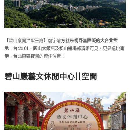
【碧山巖開漳聖王廟】廟宇前方就是
視野無障礙的大台北盆
地
，
台北101
、
圓山大飯店
及
松山機場
都清晰可見，更是遠眺
南
港
、
台北東區夜景
的極佳位置！
碧山巖藝文休閒中心||空間