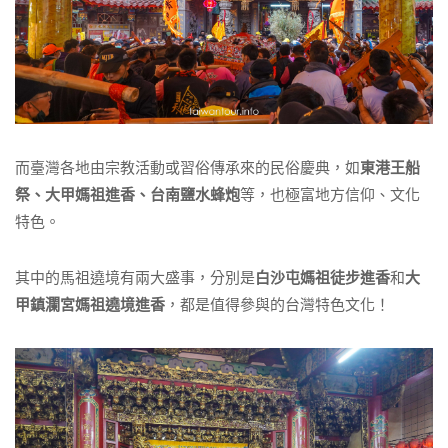
而臺灣各地由宗教活動或習俗傳承來的民俗慶典，如
東港王船
祭、大甲媽祖進香、台南鹽水蜂炮
等，也極富地方信仰、文化
特色。
其中的馬祖遶境有兩大盛事，分別是
白沙屯媽祖徒步進香
和
大
甲鎮瀾宮媽祖遶境進香
，都是值得參與的台灣特色文化！