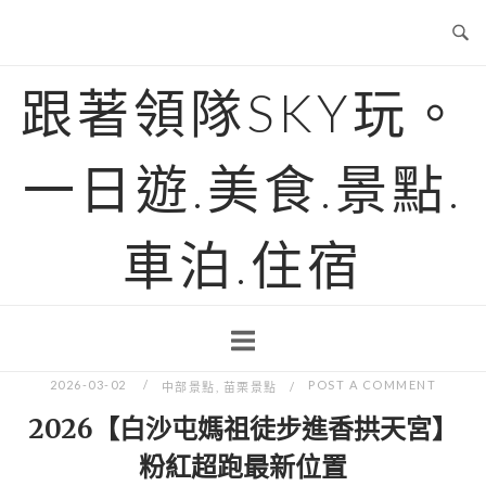
Skip
to
content
跟著領隊SKY玩。
一日遊.美食.景點.
車泊.住宿
2026-03-02
POST A COMMENT
中部景點
,
苗栗景點
2026【白沙屯媽祖徒步進香拱天宮】
粉紅超跑最新位置