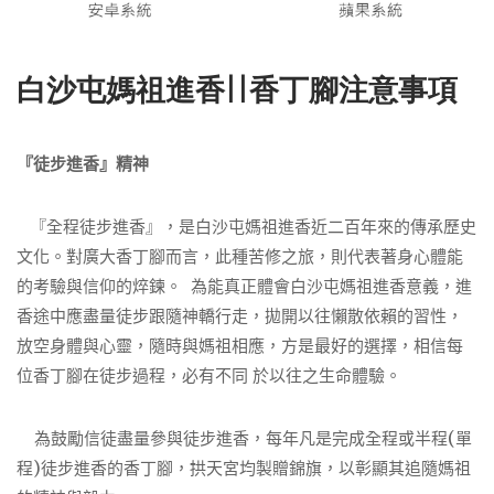
白沙屯媽祖進香||
香丁腳注意事項
『徒步進香』精神
『全程徒步進香』，是白沙屯媽祖進香近二百年來的傳承歷史
文化。對廣大香丁腳而言，此種苦修之旅，則代表著身心體能
的考驗與信仰的焠鍊。 為能真正體會白沙屯媽祖進香意義，進
香途中應盡量徒步跟隨神轎行走，拋開以往懶散依賴的習性，
放空身體與心靈，隨時與媽祖相應，方是最好的選擇，相信每
位香丁腳在徒步過程，必有不同 於以往之生命體驗。
為鼓勵信徒盡量參與徒步進香，每年凡是完成全程或半程(單
程)徒步進香的香丁腳，拱天宮均製贈錦旗，以彰顯其追隨媽祖