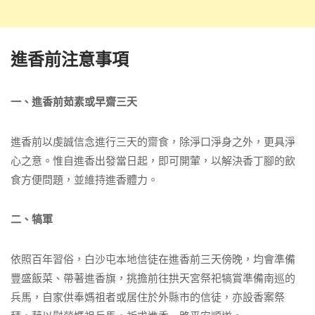
進香前注意事項
一、進香前茹素或早齋三天
進香前以虔誠信念進行三天的齋食，除淨口淨身之外，更具淨
心之意。惟自進香出發當日起，即可開葷，以解決香丁腳的飲
食方便問題，並維持進香體力。
二、犒軍
依照百年習俗，白沙屯本地信徒在進香前三天傍晚，均會準備
豐盛飯菜、帶著進香旗，挑擔前往拱天宮祭祀犒賞準備南巡的
兵馬，自家供奉媽祖者或居住於外縣市的信徒，亦設香案祭