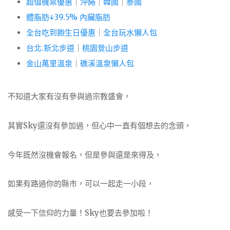
超值機票優惠
｜
沖繩
｜
韓國
｜
泰國
體脂肪↓39.5% 內臟脂肪
全台吃到飽生日優惠
｜
全台玩水懶人包
台北.新北步道
｜
桃園登山步道
金山萬里溫泉
｜
礁溪溫泉懶人包
不知道大家有沒有參與過宗教盛會，
其實Sky還沒有參加過，但心中一直有個想去的念頭，
今年既然沒機會報名，但是參與還是來得及，
如果有路過你的縣市，可以一起走一小段，
感受一下信仰的力量！Sky也要去參加啦！