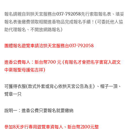
報名請親自到拱天宮服務台
037-792058
先行索取報名表、填妥
報名表後繳費領取相關進香物品完成報名手續！(可委託他人協
助代理報名、不開放網路報名)
團體報名遊覽車請洽拱天宮服務台037-792058
進香公費每人：新台幣700 元 (有報名才會把名字書寫入疏文
中稟報聖母護佑吉祥)
可獲得衣服(款式外套或背心依拱天宮公告為主) 、帽子一頂、
臂章一只
說明一：
只要報名就要繳納
進香公費
參加8天步行專用遊覽車資每人、新台幣2100元整