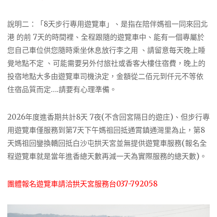
說明二：「8天步行專用遊覽車」、是指在陪伴媽祖一同來回北
港 的前 7天的時間裡、全程跟隨的遊覽車中、能有一個專屬於
您自己車位供您隨時乘坐休息放行李之用 、請留意每天晚上睡
覺地點不定 、可能需要另外付旅社或香客大樓住宿費，晚上的
投宿地點大多由遊覽車司機決定，金額從二佰元到仟元不等依
住宿品質而定….請要有心理準備。
2026年度進香期共計8天 7夜(不含回宮隔日的遊庄)、但步行專
用遊覽車僅服務到第7天下午媽祖回抵通霄鎮通灣里為止，第8
天媽祖回鑾換轎回抵白沙屯拱天宮並無提供遊覽車服務(報名全
程遊覽車就是當年進香總天數再減一天為實際服務的總天數)。
團體報名遊覽車請洽拱天宮服務台037-792058