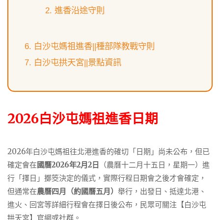
進香沿途守則
白沙屯媽祖進香||種部隊教戰守則
白沙屯拱天宮||景點資訊
2026白沙屯媽祖進香日期
2026年白沙屯媽祖往北港進香的確切「日期」尚未公布，但已
確定會在
國曆2026年2月2日
（農曆十二月十五日，星期一）進
行「擇日」擲筊決定的儀式，實際行程日期會之後才會確定，
但通常在
農曆四月（約國曆五月）
舉行，出發日、抵達北港、
進火、回宮等詳細行程會在擇日後公布，民眾可關注【白沙屯
拱天宮】官網或社群
。