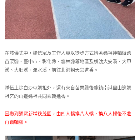
在該儀式中，諸信眾及工作人員以徒步方式抬著媽祖神轎縱跨
苗栗縣、臺中市、彰化縣、雲林縣等地區及橫渡大安溪、大甲
溪、大肚溪、濁水溪，前往北港朝天宮進香。
隊伍上除白沙屯媽祖外，還有來自苗栗縣後龍鎮南港里山邊媽
祖宮的山邊媽祖共同乘轎進香。
回鑾到通霄新埔秋茂園，由四人轎換八人轎，換八人轎後不准
再鑽轎腳。