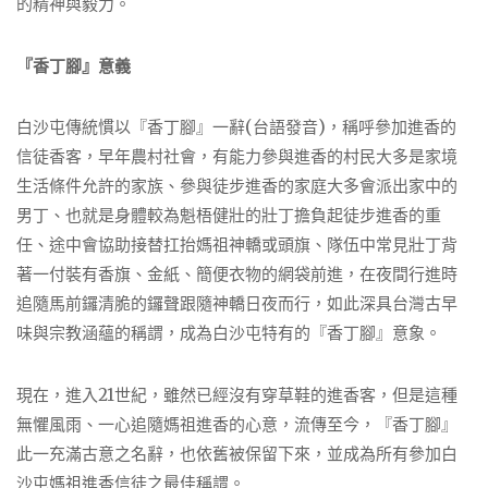
的精神與毅力。
『香丁腳』意義
白沙屯傳統慣以『香丁腳』一辭(台語發音)，稱呼參加進香的
信徒香客，早年農村社會，有能力參與進香的村民大多是家境
生活條件允許的家族、參與徒步進香的家庭大多會派出家中的
男丁、也就是身體較為魁梧健壯的壯丁擔負起徒步進香的重
任、途中會協助接替扛抬媽祖神轎或頭旗、隊伍中常見壯丁背
著一付裝有香旗、金紙、簡便衣物的網袋前進，在夜間行進時
追隨馬前鑼清脆的鑼聲跟隨神轎日夜而行，如此深具台灣古早
味與宗教涵蘊的稱謂，成為白沙屯特有的『香丁腳』意象。
現在，進入21世紀，雖然已經沒有穿草鞋的進香客，但是這種
無懼風雨、一心追隨媽祖進香的心意，流傳至今，『香丁腳』
此一充滿古意之名辭，也依舊被保留下來，並成為所有參加白
沙屯媽祖進香信徒之最佳稱謂。