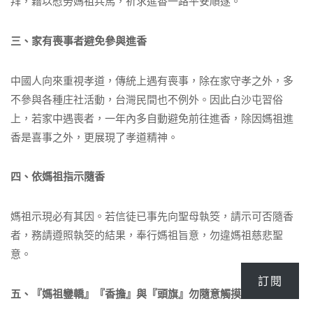
拜，藉以慰勞媽祖兵馬，祈求進香一路平安順遂。
三、家有喪事者避免參與進香
中國人向來重視孝道，傳統上遇有喪事，除在家守孝之外，多
不參與各種庄社活動，台灣民間也不例外。因此白沙屯習俗
上，若家中遇喪者，一年內多自動避免前往進香，除因媽祖進
香是喜事之外，更展現了孝道精神。
四、依媽祖指示隨香
媽祖示現必有其因。若信徒已事先向聖母執筊，請示可否隨香
者，務請遵照執筊的結果，奉行媽祖旨意，勿違媽祖慈悲聖
意。
訂閱
五、『媽祖鑾轎』『香擔』與『頭旗』勿隨意觸摸