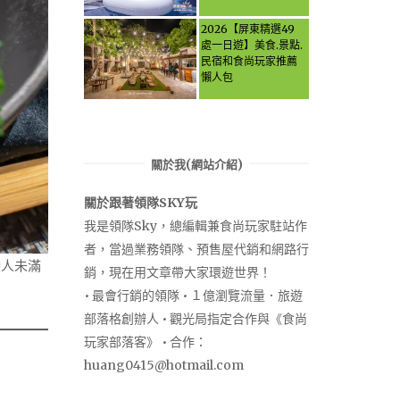
Activities & Food,
Let the guide take
2026【屏東精選49
you through it all!
處一日遊】美食.景點.
民宿和食尚玩家推薦
懶人包
關於我(網站介紹)
關於跟著領隊SKY玩
我是領隊Sky，總編輯兼食尚玩家駐站作
者，當過業務領隊、預售屋代銷和網路行
戀人未滿
銷，現在用文章帶大家環遊世界！
• 最會行銷的領隊 • １億瀏覽流量．旅遊
部落格創辦人 • 觀光局指定合作與《食尚
玩家部落客》 • 合作：
huang0415@hotmail.com