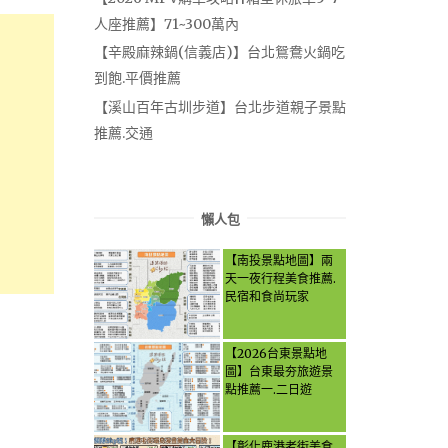
人座推薦】71~300萬內
【辛殿麻辣鍋(信義店)】台北鴛鴦火鍋吃
到飽.平價推薦
【溪山百年古圳步道】台北步道親子景點
推薦.交通
懶人包
【南投景點地圖】兩
天一夜行程美食推薦.
民宿和食尚玩家
【2026台東景點地
圖】台東最夯旅遊景
點推薦一.二日遊
【彰化鹿港老街美食.