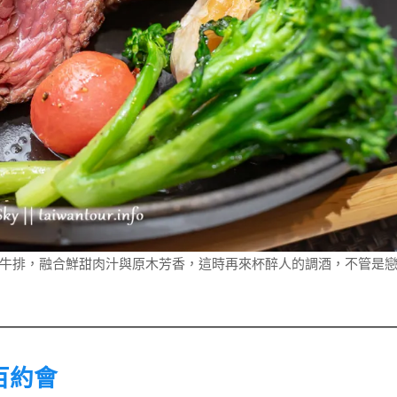
牛排，融合鮮甜肉汁與原木芳香，這時再來杯醉人的調酒，不管是
百約會