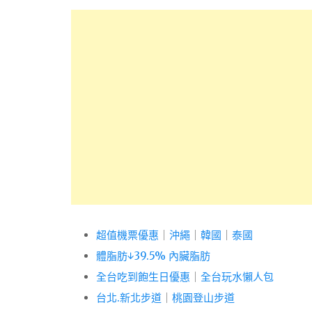
超值機票優惠
｜
沖繩
｜
韓國
｜
泰國
體脂肪↓39.5% 內臟脂肪
全台吃到飽生日優惠
｜
全台玩水懶人包
台北.新北步道
｜
桃園登山步道