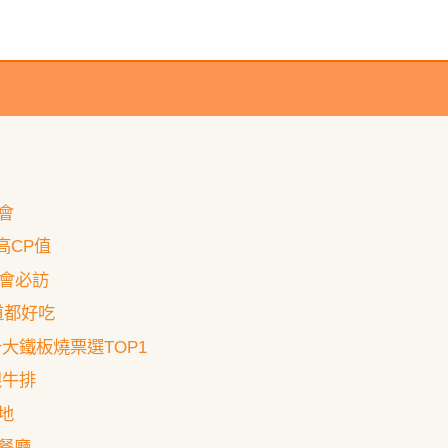
會
館高CP值
約會必訪
一道都好吃
大鐵板燒票選TOP1
眼牛排
地
餐廳