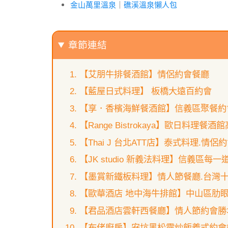
金山萬里溫泉
｜
礁溪溫泉懶人包
章節連結
【艾朋牛排餐酒館】情侶約會餐廳
【藍屋日式料理】 板橋大遠百約會
【享．香檳海鮮餐酒館】信義區聚餐約
【Range Bistrokaya】歐日料理餐酒
【Thai J 台北ATT店】泰式料理.情侶
【JK studio 新義法料理】信義區每
【墨賞新鐵板料理】情人節餐廳.台灣十
【歐華酒店 地中海牛排館】中山區肋
【君品酒店雲軒西餐廳】情人節約會勝
【布佬廚房】安坑黑松露炒飯義式約會