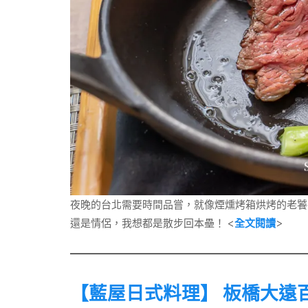
夜晚的台北需要時間品嘗，就像煙燻烤箱烘烤的老饕
還是情侶，我想都是散步回本壘！ <
全文閱讀
>
【藍屋日式料理】
板橋大遠