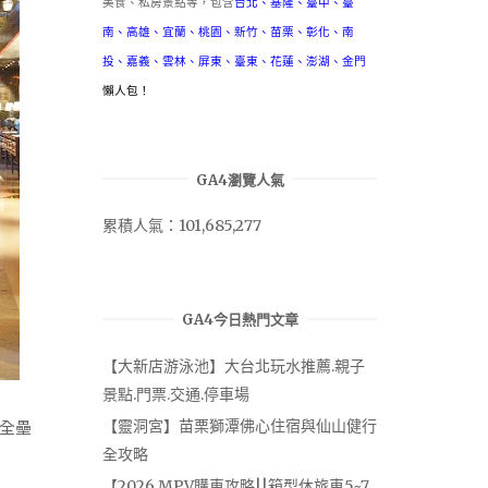
美食、私房景點等，包含
台北
、
基隆
、
臺中
、
臺
南
、
高雄
、
宜蘭
、
桃園
、
新竹
、
苗栗
、
彰化
、
南
投
、
嘉義
、
雲林
、
屏東
、
臺東
、
花蓮
、
澎湖
、
金門
懶人包！
GA4瀏覽人氣
累積人氣：101,685,277
GA4今日熱門文章
【大新店游泳池】大台北玩水推薦.親子
景點.門票.交通.停車場
【靈洞宮】苗栗獅潭佛心住宿與仙山健行
全壘
全攻略
【2026 MPV購車攻略||箱型休旅車5~7