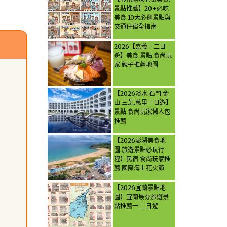
景點推薦】20+必吃
美食.10大必逛景點與
交通住宿全指南
2026【嘉義一二日
遊】美食.景點.食尚玩
家.親子推薦地圖
【2026淡水.石門.金
山.三芝.萬里一日遊】
景點.食尚玩家懶人包
推薦
【2026澎湖美食地
圖.旅遊景點必玩行
程】民宿.食尚玩家推
薦.國際海上花火節
【2026宜蘭景點地
圖】宜蘭最夯旅遊景
點推薦一.二日遊