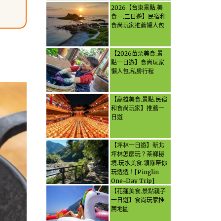
2026【台東景點.美
食一.二日遊】民宿和
食尚玩家推薦懶人包
【2026苗栗美食.景
點一日遊】食尚玩家
懶人包.私房行程
【高雄美食.景點.民宿
和食尚玩家】推薦一
日遊
【坪林一日遊】新北
坪林怎麼玩？茶鄉秘
境.玩水美食.領隊帶你
玩透透！[Pinglin
One-Day Trip]
How to explore
【花蓮美食.景點親子
Pinglin, New
一日遊】食尚玩家推
Taipei? Tea Village
薦地圖
Secrets, Water