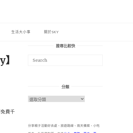
生活大小事
關於SKY
搜尋比較快
dy】
分類
分
類
時免費千
分享親子活動好去處、旅遊路線、雨天備案、小吃