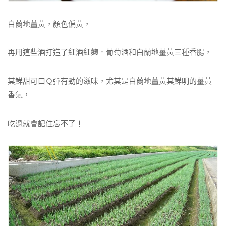
白蘭地薑黃，顏色偏黃，
再用這些酒打造了紅酒紅麴．葡萄酒和白蘭地薑黃三種香腸，
其鮮甜可口Ｑ彈有勁的滋味，尤其是白蘭地薑黃其鮮明的薑黃
香氣，
吃過就會記住忘不了！