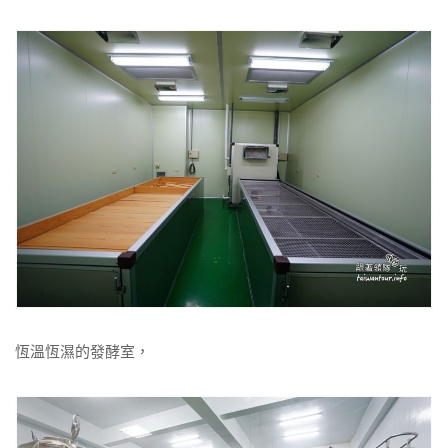
恆溫恆濕的發酵室，