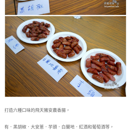
打造六種口味的飛天豬安農香腸，
有．黑胡椒．大安蔥．芋頭．白蘭地．紅酒和葡萄酒等，