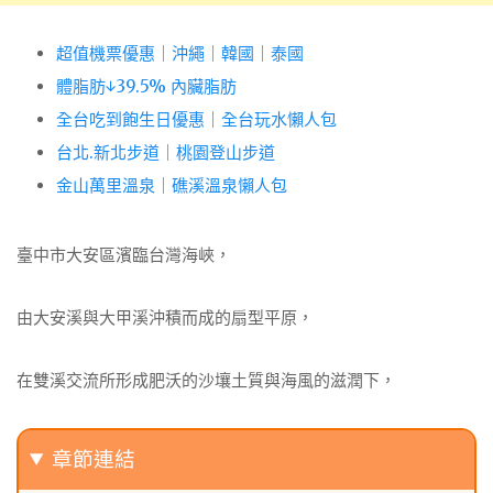
超值機票優惠
｜
沖繩
｜
韓國
｜
泰國
體脂肪↓39.5% 內臟脂肪
全台吃到飽生日優惠
｜
全台玩水懶人包
台北.新北步道
｜
桃園登山步道
金山萬里溫泉
｜
礁溪溫泉懶人包
臺中市大安區濱臨台灣海峽，
由大安溪與大甲溪沖積而成的扇型平原，
在雙溪交流所形成肥沃的沙壤土質與海風的滋潤下，
章節連結