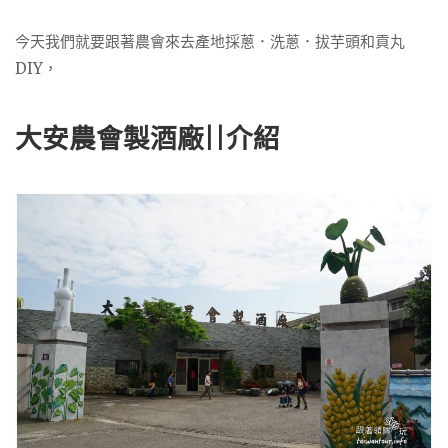
今天我們就要跟著農會來去產地採蔥．洗蔥．拔芋頭和貢丸
DIY，
大安農會製酒廠||介紹