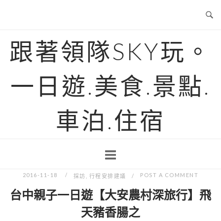
Skip
to
content
跟著領隊SKY玩。
一日遊.美食.景點.
車泊.住宿
2016-11-18
POST A COMMENT
採訪
,
行程安排建議
台中親子一日遊【大安農村深旅行】飛
天豬香腸之