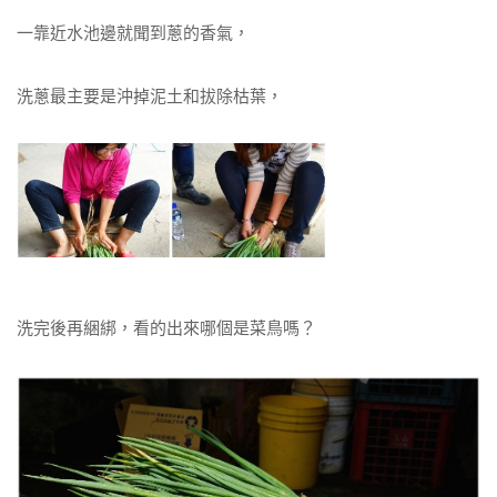
一靠近水池邊就聞到蔥的香氣，
洗蔥最主要是沖掉泥土和拔除枯葉，
洗完後再綑綁，看的出來哪個是菜鳥嗎？