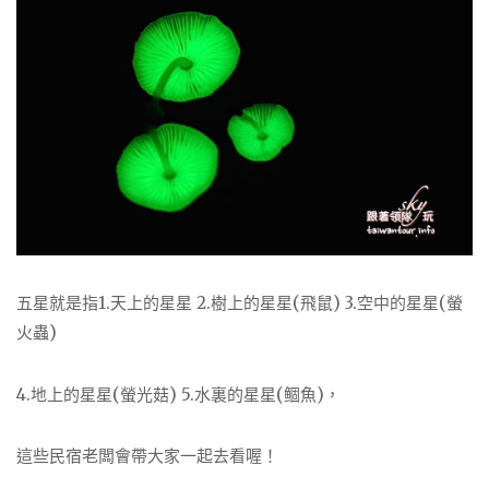
五星就是指1.天上的星星 2.樹上的星星(飛鼠) 3.空中的星星(螢
火蟲)
4.地上的星星(螢光菇) 5.水裏的星星(鲴魚)，
這些民宿老闆會帶大家一起去看喔！