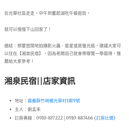
在光華社區走走，中午到奮起湖吃午餐逛街，
就可以慢慢下山回家了！
總結：想要悠閒地拍攝影火蟲．星星或是螢光菇，建議大家可
以住在【湘泉民宿】，因為老闆自己就會帶導覽一舉兩得，推
薦給大家參考！
湘泉民宿||店家資訊
地址：
嘉義縣竹崎鄉光華村1鄰9號
主人：劉孟禾
訂房專線：0910-837222│0910-887466 (
訂房比價
)