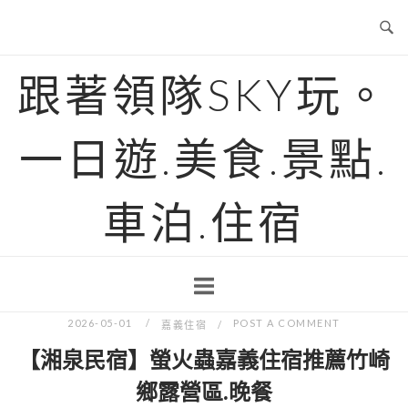
Skip
to
content
跟著領隊SKY玩。
一日遊.美食.景點.
車泊.住宿
2026-05-01
POST A COMMENT
嘉義住宿
【湘泉民宿】螢火蟲嘉義住宿推薦竹崎
鄉露營區.晚餐