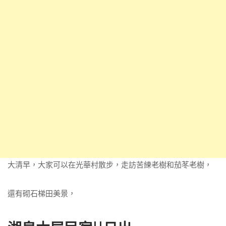
大清早，大家可以在光華村散步，走訪苦練老樹和茄苳老樹，
還有砌石梯田美景，