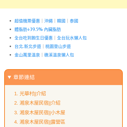
超值機票優惠
｜
沖繩
｜
韓國
｜
泰國
體脂肪↓39.5% 內臟脂肪
全台吃到飽生日優惠
｜
全台玩水懶人包
台北.新北步道
｜
桃園登山步道
金山萬里溫泉
｜
礁溪溫泉懶人包
章節連結
光華村||介紹
湘泉木屋民宿||介紹
湘泉木屋民宿||小木屋
湘泉木屋民宿||露營區