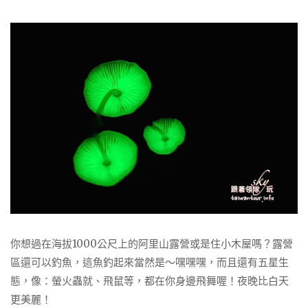
你想過在海拔1000公尺上的阿里山露營或是住小木屋嗎？露營
區還可以釣魚，這魚釣起來當然是～嘿嘿嘿，而且還有五星生
態，像：螢火蟲就、飛鼠等，都在你身邊飛舞喔！夜晚比白天
更美麗！